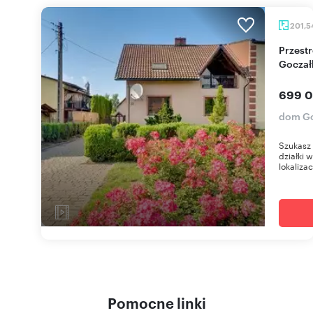
201,5
Przestronny dom z dużą działką w
Goczał
699 0
dom Go
Szukasz 
działki 
lokalizac
Pomocne linki