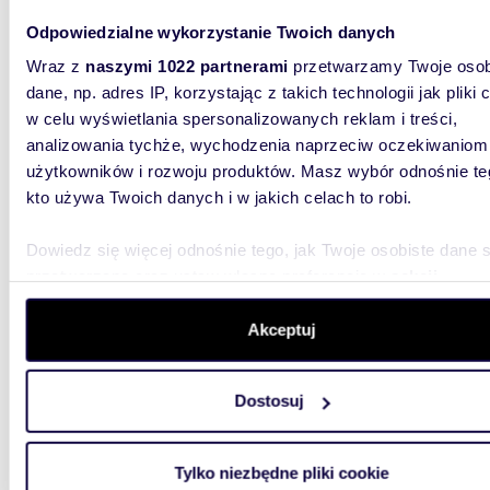
Odpowiedzialne wykorzystanie Twoich danych
Wraz z
naszymi 1022 partnerami
przetwarzamy Twoje osob
107,4
dane, np. adres IP, korzystając z takich technologii jak pliki 
Energooszczędny dom 107 m² w Targanicach,
w celu wyświetlania spersonalizowanych reklam i treści,
stan d
analizowania tychże, wychodzenia naprzeciw oczekiwaniom
użytkowników i rozwoju produktów. Masz wybór odnośnie te
594 0
kto używa Twoich danych i w jakich celach to robi.
dom Ta
Dowiedz się więcej odnośnie tego, jak Twoje osobiste dane 
Dzień ot
przetwarzane oraz ustaw własne preferencje w
sekcji
łączy n
oraz moż
szczegółów
. W Deklaracji plików cookie możesz zmienić lu
wycofać swoją zgodę w dowolnej chwili.
Akceptuj
Wykorzystujemy pliki cookie do spersonalizowania treści i r
Dostosuj
aby oferować funkcje społecznościowe i analizować ruch w 
witrynie. Informacje o tym, jak korzystasz z naszej witryny,
udostępniamy partnerom społecznościowym, reklamowym i
Tylko niezbędne pliki cookie
m
316
analitycznym. Partnerzy mogą połączyć te informacje z inn