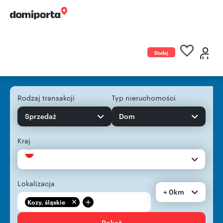
Dodaj
ogłoszenie
Rodzaj transakcji
Typ nieruchomości
Sprzedaż
Dom
Kraj
Lokalizacja
+ 0km
+
Kozy, śląskie
Pokaż