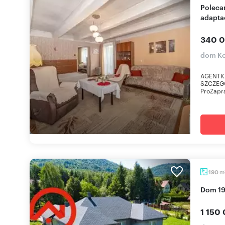
Polecam dom bliźniak 100 m² z możliwością
adapta
340 0
dom Ko
AGENTK
SZCZEG
ProZapra
m
190
Dom 1
1 150 