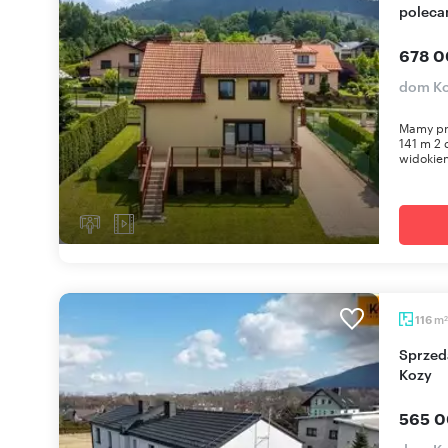
poleca
678 0
dom K
Mamy pr
141 m 2 
widokiem
m
116
2
Sprzedam nowoczesny dom 116 m² z garażem w
Kozy
565 0