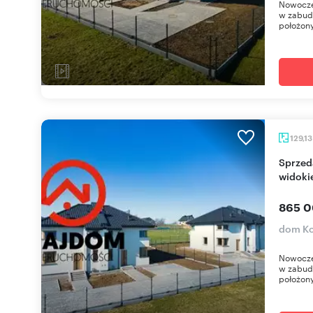
Nowocze
w zabudo
położon
129,1
Sprzedam nowoczesny dom 130m² w Kozy z
widoki
865 0
dom K
Nowocze
w zabudo
położon