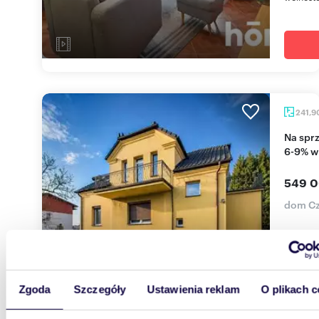
241,9
Na sprzedaż inwestycyjny dom z potencjałem ROI
6-9% w
549 0
dom Cz
Projekt 
potencj
realizuj
Zgoda
Szczegóły
Ustawienia reklam
O plikach c