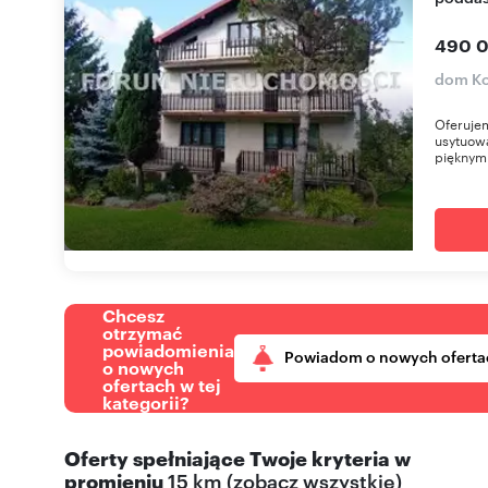
490 0
dom K
Oferuje
usytuowa
pięknym
Chcesz
otrzymać
powiadomienia
Powiadom o nowych oferta
o nowych
ofertach w tej
kategorii?
Oferty spełniające Twoje kryteria w
promieniu
15 km
(
zobacz wszystkie
)