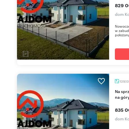
829 0
dom K
Nowocze
w zabudo
położon
129,1
Na sprzedaż nowoczesny dom 130 m² z widokiem
na gór
835 0
dom K