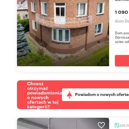
1 090
dom Dą
Dom pod
Górnicza
uciec od
Chcesz
otrzymać
powiadomienia
Powiadom o nowych oferta
o nowych
ofertach w tej
kategorii?
293,7