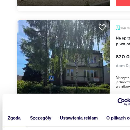
m
150
Na sprzedaż nowoczesny bliźniak 150 m² z
piwnic
820 0
dom Dą
Marzysz 
jednocz
wyjątkow
Zgoda
Szczegóły
Ustawienia reklam
O plikach c