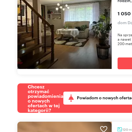
rodzin,
1 050
dom Dą
Na sprz
a nawet 
200-met
Chcesz
otrzymać
powiadomienia
Powiadom o nowych oferta
o nowych
ofertach w tej
kategorii?
m
120