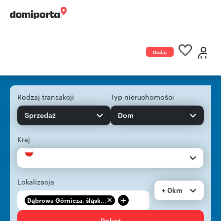
Dodaj
ogłoszenie
Rodzaj transakcji
Typ nieruchomości
Sprzedaż
Dom
Kraj
Lokalizacja
+ 0km
+
Dąbrowa Górnicza, śląsk...
Pokaż