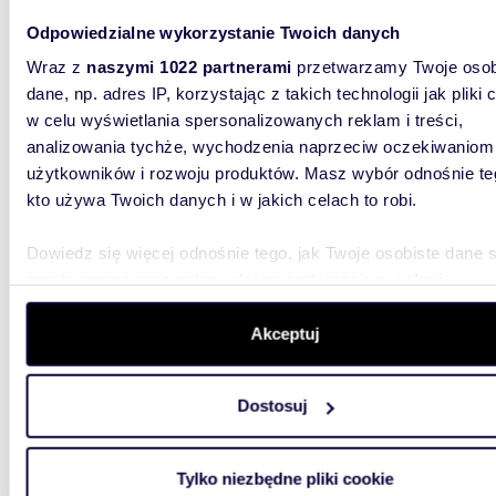
m
124
Odpowiedzialne wykorzystanie Twoich danych
Luksusowy dom 124 m² z kominkiem i tarasem
Wraz z
naszymi 1022 partnerami
przetwarzamy Twoje osob
(Dąbro
dane, np. adres IP, korzystając z takich technologii jak pliki 
1 400
w celu wyświetlania spersonalizowanych reklam i treści,
analizowania tychże, wychodzenia naprzeciw oczekiwaniom
dom Dą
użytkowników i rozwoju produktów. Masz wybór odnośnie te
kto używa Twoich danych i w jakich celach to robi.
Odkryj w
szeregow
Dąbrowie
Dowiedz się więcej odnośnie tego, jak Twoje osobiste dane 
przetwarzane oraz ustaw własne preferencje w
sekcji
szczegółów
. W Deklaracji plików cookie możesz zmienić lu
wycofać swoją zgodę w dowolnej chwili.
Akceptuj
Wykorzystujemy pliki cookie do spersonalizowania treści i r
Dostosuj
aby oferować funkcje społecznościowe i analizować ruch w 
m
125
witrynie. Informacje o tym, jak korzystasz z naszej witryny,
Dom 125 m² z potencjałem dwurodzinnym w
udostępniamy partnerom społecznościowym, reklamowym i
Dąbrow
Tylko niezbędne pliki cookie
analitycznym. Partnerzy mogą połączyć te informacje z inn