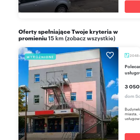
Oferty spełniające Twoje kryteria w
promieniu
15 km
(
zobacz wszystkie
)
2048
WYRÓŻNIONE
Polecam przestronny budynek biurowo-
usługo
3 050
dom So
Budynek 
miasta,
usługowe