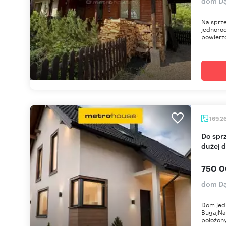
dom Dą
Na sprz
jednorod
powierzc
169,2
Do sprzedania dom w trakcie budowy 169 m² na
dużej d
750 0
dom Dą
Dom jed
BugajNa
położony