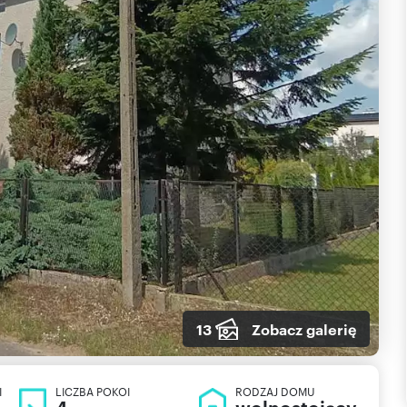
13
Zobacz galerię
I
LICZBA POKOI
RODZAJ DOMU