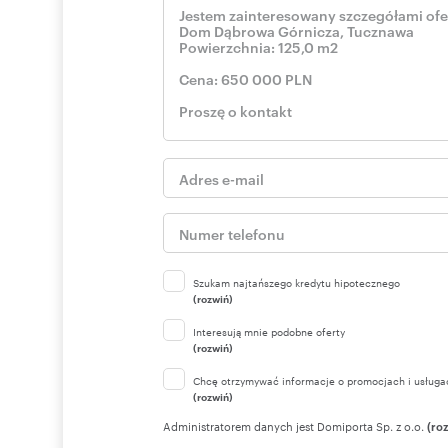
przepisów prawa. Wszelkie zdjęcia, teksty oraz filmy są 
rozpowszechnianie bez pisemnej zgody jest naruszeniem
Numer oferty: 31160764
Szukam najtańszego kredytu hipotecznego
(rozwiń)
Interesują mnie podobne oferty
(rozwiń)
Chcę otrzymywać informacje o promocjach i usługa
(rozwiń)
Administratorem danych jest Domiporta Sp. z o.o.
(ro