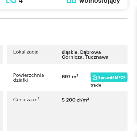
4
wolnostojący
Lokalizacja
śląskie
,
Dąbrowa
Górnicza
,
Tucznawa
Powierzchnia
2
697 m
Sprawdź MPZP
działki
2
2
Cena za m
5 200 zł/m