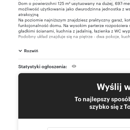
Dom o powierzchni 125 m² usytuowany na dużej, 697-metr
możliwość użytkowania jako dwurodzinna jednostka z wsp
atrakcyjną
Na poziomie najniższym znajdziesz praktyczny garaż, ko
funkcjonalność domu. Na wysokim parterze rozpościera s
gładkimi ścianami, kuchnia z jadalnią, łazienka z WC wy
Podobny układ znajduje się na piętrze - dwa pokoje, kuc
kafelkach. Wszystkie okna to nowoczesne PCV, zapewniają
najwyższym poziomie znajduje się docieplony strych z 
Rozwiń
termiczną
Nieruchomość posiada dwa źródła ogrzewania: central
gazowym Junkers (zamontowany w 2017 roku) oraz piec 
Statystyki ogłoszenia:
wyboru najbardziej ekonomicznego rozwiązania
Budynek wybudowany został z betonu komórkowego Supore
jeszcze ocieplony, co daje możliwość własnej aranżacji. 
Wyślij 
ogrodzona - betonowe i metalowe ogrodzenie zapewnia
Otoczenie stanowią domy jednorodzinne, a zaledwie 5 mi
co gwarantuje świetną dostępność do centrum i innych 
To najlepszy sposób
Z nami z łatwością uzyskasz kredyt hipoteczny na zaku
szybko się z 
Oferujemy również inne atrakcyjne nieruchomości w Dą
Zapraszamy do kontaktu pod numerami telefonów:
odwiedź naszą stronę www.newvision.pl, aby dowiedzieć
Pragniemy zaznaczyć, iż przedstawione ogłoszenie ma ch