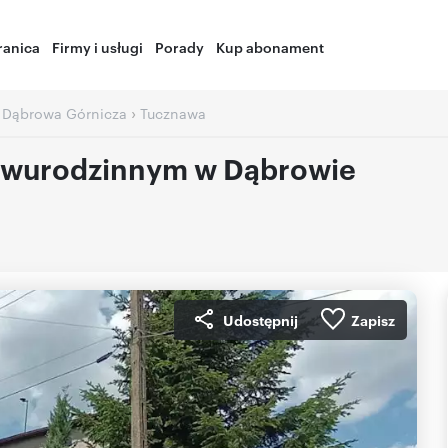
ranica
Firmy i usługi
Porady
Kup abonament
›
›
Dąbrowa Górnicza
Tucznawa
 dwurodzinnym w Dąbrowie
Udostępnij
Zapisz