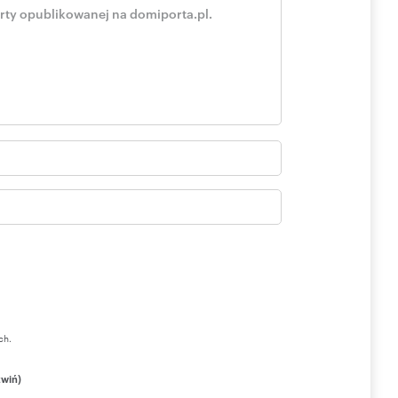
własnością firmy New Vision i ich kopiowanie lub
 praw autorskich, co może rodzić odpowiedzialność karną
ch.
zwiń)