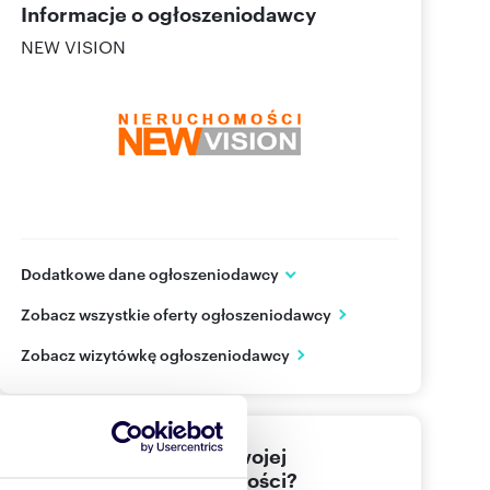
Informacje o ogłoszeniodawcy
NEW VISION
Dodatkowe dane ogłoszeniodawcy
ul. Kościuszki 44/46 lokal 1
Zobacz wszystkie oferty ogłoszeniodawcy
Dąbrowa Górnicza
Śląskie
PL
Zobacz wizytówkę ogłoszeniodawcy
(32) 2
Pokaż telefon
Nie znalazłeś jeszcze swojej
501 29
Pokaż telefon
wymarzonej nieruchomości?