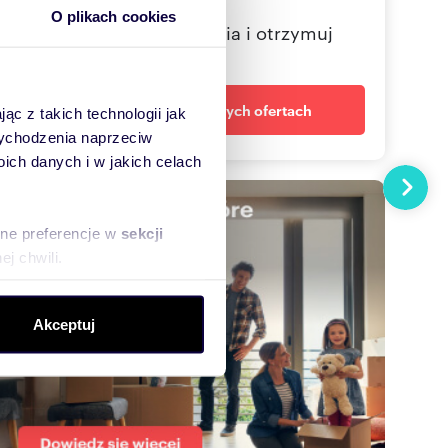
O plikach cookies
Określ swoje oczekiwania i otrzymuj
dopasowane oferty
Powiadom o nowych ofertach
ąc z takich technologii jak
 wychodzenia naprzeciw
ch danych i w jakich celach
Następn
sne preferencje w
sekcji
j chwili.
ołecznościowe i analizować
Akceptuj
artnerom społecznościowym,
anymi od Ciebie lub