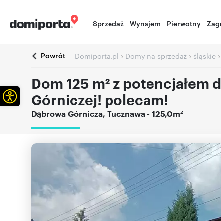
Sprzedaż
Wynajem
Pierwotny
Zag
Powrót
›
›
Domiporta.pl
Domy na sprzedaż
śląskie
Dom 125 m² z potencjałem
Otwórz pasek narzędzi
Górniczej! polecam!
2
Dąbrowa Górnicza
,
Tucznawa
- 125,0m