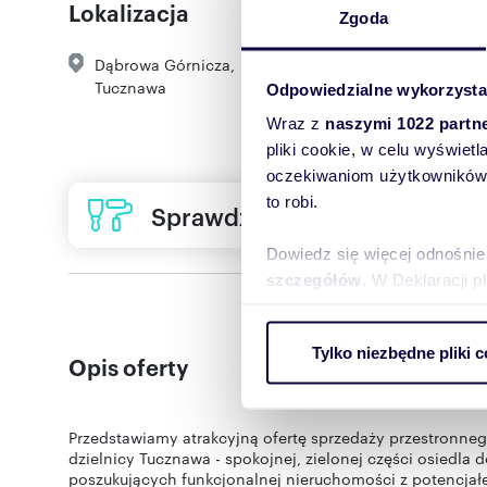
Lokalizacja
Zgoda
Dąbrowa Górnicza
,
Tucznawa
Odpowiedzialne wykorzysta
Wraz z
naszymi 1022 partn
pliki cookie, w celu wyświet
oczekiwaniom użytkowników i
to robi.
Sprawdź ofertę usług remon
Dowiedz się więcej odnośnie
szczegółów
. W Deklaracji 
Wykorzystujemy pliki cookie 
Tylko niezbędne pliki c
ruch w naszej witrynie. Inf
Opis oferty
reklamowym i analitycznym. 
uzyskanymi podczas korzysta
Przedstawiamy atrakcyjną ofertę sprzedaży przestronn
dzielnicy Tucznawa - spokojnej, zielonej części osiedl
poszukujących funkcjonalnej nieruchomości z potencjał