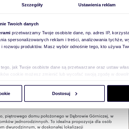
Szczegóły
Ustawienia reklam
nie Twoich danych
erami
przetwarzamy Twoje osobiste dane, np. adres IP, korzystaj
lania spersonalizowanych reklam i treści, analizowania tychże,
 rozwoju produktów. Masz wybór odnośnie tego, kto używa Twoi
towych
 tego, jak Twoje osobiste dane są przetwarzane oraz ustaw wła
plików cookie możesz zmienić lub wycofać swoją zgodę w dowolne
do spersonalizowania treści i reklam, aby oferować funkcje sp
ookie
Dostosuj
ormacje o tym, jak korzystasz z naszej witryny, udostępniamy p
Partnerzy mogą połączyć te informacje z innymi danymi otrzym
nia z ich usług.
ego, piętrowego domu położonego w Dąbrowie Górniczej, w
a domków jednorodzinnych. To idealna propozycja dla osób
em dwurodzinnym, w doskonałej lokalizacji