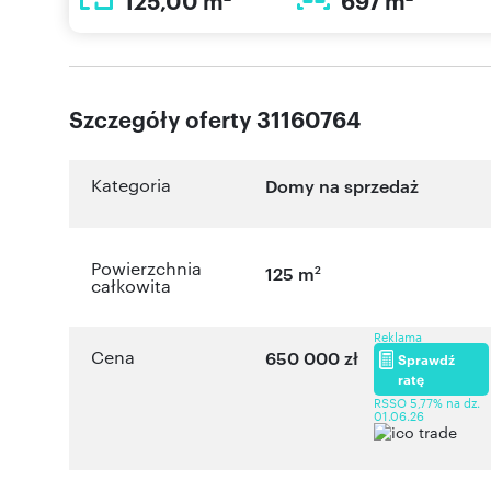
125,00 m
697 m
Szczegóły oferty 31160764
Kategoria
Domy na sprzedaż
Powierzchnia
2
125 m
całkowita
Reklama
Cena
650 000 zł
Sprawdź
ratę
RSSO 5,77% na dz.
01.06.26