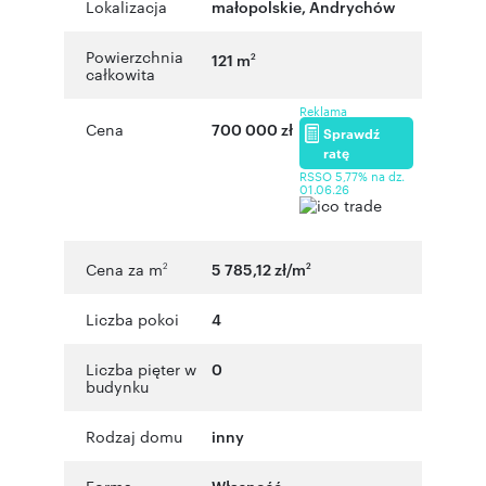
Lokalizacja
małopolskie
,
Andrychów
Powierzchnia
121 m
2
całkowita
Reklama
Cena
700 000 zł
Sprawdź
ratę
RSSO 5,77% na dz.
01.06.26
Cena za m
5 785,12 zł/m
2
2
Liczba pokoi
4
Liczba pięter w
0
budynku
Rodzaj domu
inny
Forma
Własność