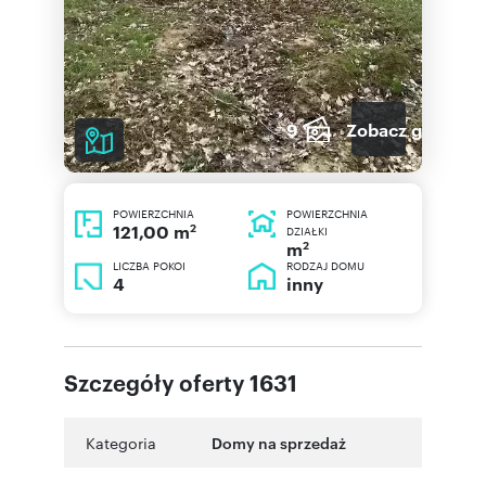
9
Zobacz galerię
POWIERZCHNIA
POWIERZCHNIA
2
121,00 m
DZIAŁKI
2
m
LICZBA POKOI
RODZAJ DOMU
4
inny
Szczegóły oferty 1631
Kategoria
Domy na sprzedaż