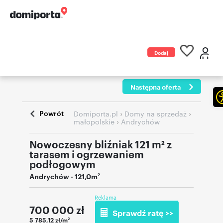
Dodaj
ogłoszenie
Następna oferta
Powrót
›
›
Domiporta.pl
Domy na sprzedaż
›
małopolskie
Andrychów
Nowoczesny bliźniak 121 m² z
tarasem i ogrzewaniem
podłogowym
Andrychów
- 121,0m
2
Reklama
700 000
zł
Sprawdź ratę >>
5 785,12 zł/m
2