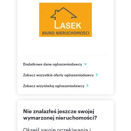
Dodatkowe dane ogłoszeniodawcy
Pl. Kościuszki 20
Zobacz wszystkie oferty ogłoszeniodawcy
Wadowice
małopolskie
PL
Zobacz wizytówkę ogłoszeniodawcy
880 98
Pokaż telefon
Nie znalazłeś jeszcze swojej
wymarzonej nieruchomości?
Określ swoje oczekiwania i