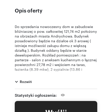
Opis oferty
Do sprzedania nowoczesny dom w zabudowie
bliźniaczej o pow. całkowitej 121,74 m2 położony
na obrzeżach miasta Andrychowa. Budynek
posadowiony będzie na działce ok 3 arowej (
istnieje możliwość zakupu domu z większą
działką ). Budynek oddany będzie w stanie
deweloperskim. Rozkład pomieszczeń : na
parterze - salon z aneksem kuchennym o łącznej
powierzchni 27,78 m2 i wejściem na taras,
łazienka (8.39 mkw), 2 sypialnie (13.86 i
14,44mkw), oraz hol. Na piętrze -otwarta
antresola z możliwością zaadoptowania na 2
Rozwiń
pokoje oraz możliwość wykonania dodatkowej
łazienki. Przewidziano 2 miejsca postojowe na
każdy dom. Teren wokół budynku zostanie
Statystyki ogłoszenia:
zagospodarowany, wybrukowany.
Każdy z domów będzie miał zamontowaną
stolarkę okienną, drzwi zewnętrzne, wylewki,
tynki, ocieplenie- styropian 20 cm, piec gazowy,