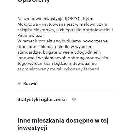
Nasza nowa inwestycja ROBYG - Rytm
Mokotowa - usytuowana jest w malowniczym
zakątku Mokotowa, u zbiegu ulic Antoniewskiej i
Piramowicza.
W ramach projektu wybudujemy nowoczesne,
otoczone zielenią, osiedle w wysokim
standardzie, bogate w wiele udogodnień i
innowacji wspierających ochronę środowiska.
Jego wyróżnikiem będzie indywidualnie
zaprojektowany mural wykonany farbami
antysmogowymi.
Na osiedlu nie zabraknie stacji ładowania
Rozwiń
samochodów elektrycznych i stojaków na
rowery.
Do dyspozycji mieszkańców oddamy również
Statystyki ogłoszenia:
strefę fitness z sauną i pokojem jogi, place
zabaw dla dzieci i klub malucha.
Inne mieszkania dostępne w tej
Zapraszamy Państwa do zapoznania się z naszą
nową inwestycją i zachęcamy do zakupu
inwestycji
mieszkania.