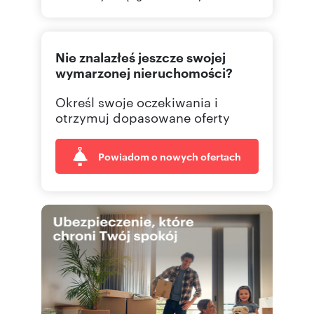
(22) 4
Pokaż telefon
Nie znalazłeś jeszcze swojej
(22) 4
Pokaż fax
wymarzonej nieruchomości?
Określ swoje oczekiwania i
otrzymuj dopasowane oferty
Powiadom o nowych ofertach