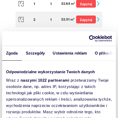
32,64 m
1
1
Zapytaj
2
o cenę
32,51 m
2
1
Zapytaj
2
o cenę
32,46 m
4
1
Zapytaj
2
o cenę
32,76 m
1
1
Zapytaj
2
Zgoda
Szczegóły
Ustawienia reklam
O plikach c
o cenę
63,64 m
1
3
Zapytaj
2
Odpowiedzialne wykorzystanie Twoich danych
o cenę
Wraz z
naszymi 1022 partnerami
przetwarzamy Twoje
32,82 m
2
1
Zapytaj
2
osobiste dane, np. adres IP, korzystając z takich
o cenę
technologii jak pliki cookie, w celu wyświetlania
63,49 m
2
3
Zapytaj
2
spersonalizowanych reklam i treści, analizowania tychże,
wychodzenia naprzeciw oczekiwaniom użytkowników i
o cenę
rozwoju produktów. Masz wybór odnośnie tego, kto
32,55 m
3
1
Zapytaj
2
używa Twoich danych i w jakich celach to robi.