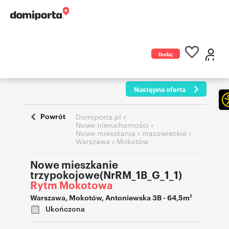
Dodaj
ogłoszenie
Następna oferta
Powrót
›
Domiporta.pl
›
Nowe nieruchomości
›
›
Nowe mieszkania
mazowieckie
›
Warszawa
Mokotów
Nowe mieszkanie
trzypokojowe(NrRM_1B_G_1_1)
Rytm Mokotowa
Warszawa
,
Mokotów
,
Antoniewska 3B
- 64,5m
2
Ukończona