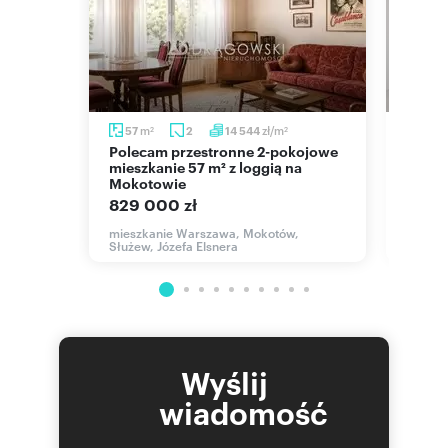
m
zł/m
m
57
2
14 544
69
2
2
2
Polecam przestronne 2-pokojowe
Na sprzedaż jasne 69 m² na
mieszkanie 57 m² z loggią na
Mokot
Mokotowie
1 621
829 000 zł
,
mieszk
Kierbe
mieszkanie Warszawa, Mokotów,
Służew, Józefa Elsnera
Wyślij
wiadomość