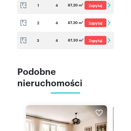
87,20 m
1
4
Zapytaj
2
o cenę
87,20 m
2
4
Zapytaj
2
o cenę
87,30 m
3
4
Zapytaj
2
o cenę
Podobne
nieruchomości