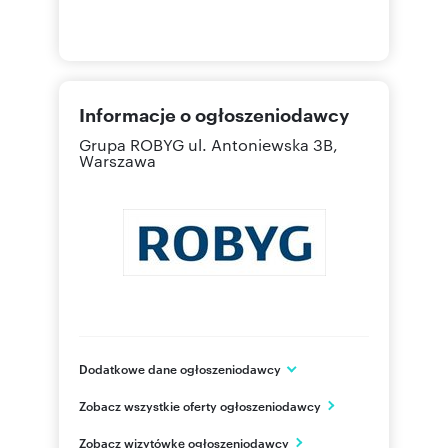
Informacje o ogłoszeniodawcy
Grupa ROBYG
ul. Antoniewska 3B,
Warszawa
Dodatkowe dane ogłoszeniodawcy
Grupa ROBYG
Zobacz wszystkie oferty ogłoszeniodawcy
Al. Rzeczypospolitej 1
Warszawa
Zobacz wizytówkę ogłoszeniodawcy
mazowieckie