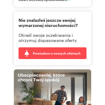
(22) 4
Pokaż telefon
Nie znalazłeś jeszcze swojej
(22) 4
Pokaż fax
wymarzonej nieruchomości?
Określ swoje oczekiwania i
otrzymuj dopasowane oferty
Powiadom o nowych ofertach