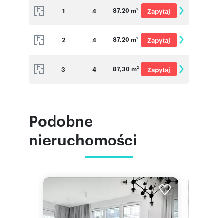
87,20 m
1
4
Zapytaj
2
o cenę
87,20 m
2
4
Zapytaj
2
o cenę
87,30 m
3
4
Zapytaj
2
o cenę
Podobne
nieruchomości