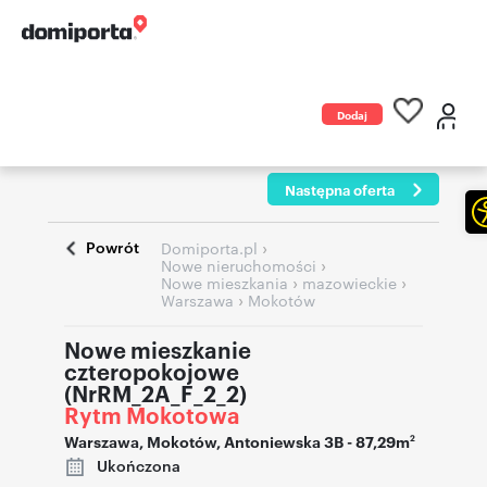
Dodaj
ogłoszenie
Następna oferta
Powrót
›
Domiporta.pl
›
Nowe nieruchomości
›
›
Nowe mieszkania
mazowieckie
›
Warszawa
Mokotów
Nowe mieszkanie
czteropokojowe
(NrRM_2A_F_2_2)
Rytm Mokotowa
Warszawa
,
Mokotów
,
Antoniewska 3B
- 87,29m
2
Ukończona