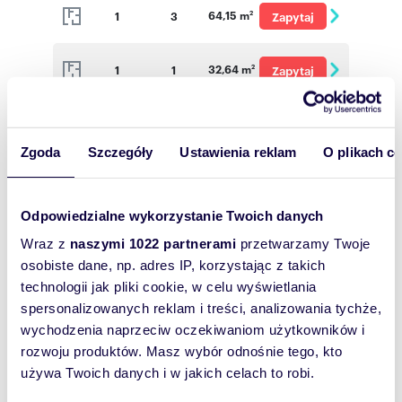
64,15 m
1
3
Zapytaj
2
o cenę
32,64 m
1
1
Zapytaj
2
o cenę
32,51 m
2
1
Zapytaj
2
o cenę
Zgoda
Szczegóły
Ustawienia reklam
O plikach c
32,46 m
4
1
Zapytaj
2
o cenę
Odpowiedzialne wykorzystanie Twoich danych
32,76 m
1
1
Zapytaj
2
Wraz z
naszymi 1022 partnerami
przetwarzamy Twoje
o cenę
osobiste dane, np. adres IP, korzystając z takich
63,64 m
1
3
Zapytaj
technologii jak pliki cookie, w celu wyświetlania
2
spersonalizowanych reklam i treści, analizowania tychże,
o cenę
wychodzenia naprzeciw oczekiwaniom użytkowników i
32,82 m
2
1
Zapytaj
2
rozwoju produktów. Masz wybór odnośnie tego, kto
o cenę
używa Twoich danych i w jakich celach to robi.
63,49 m
2
3
Zapytaj
2