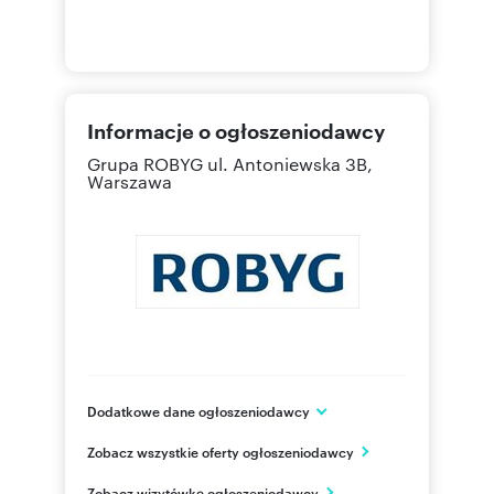
Informacje o ogłoszeniodawcy
Grupa ROBYG
ul. Antoniewska 3B,
Warszawa
Dodatkowe dane ogłoszeniodawcy
Grupa ROBYG
Zobacz wszystkie oferty ogłoszeniodawcy
Al. Rzeczypospolitej 1
Warszawa
Zobacz wizytówkę ogłoszeniodawcy
mazowieckie