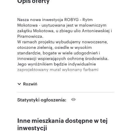
Opis oferty
Nasza nowa inwestycja ROBYG - Rytm
Mokotowa - usytuowana jest w malowniczym
zakątku Mokotowa, u zbiegu ulic Antoniewskiej i
Piramowicza.
W ramach projektu wybudujemy nowoczesne,
otoczone zielenią, osiedle w wysokim
standardzie, bogate w wiele udogodnień i
innowacji wspierających ochronę środowiska.
Jego wyróżnikiem będzie indywidualnie
zaprojektowany mural wykonany farbami
antysmogowymi.
Na osiedlu nie zabraknie stacji ładowania
Rozwiń
samochodów elektrycznych i stojaków na
rowery.
Do dyspozycji mieszkańców oddamy również
Statystyki ogłoszenia:
strefę fitness z sauną i pokojem jogi, place
zabaw dla dzieci i klub malucha.
Inne mieszkania dostępne w tej
Zapraszamy Państwa do zapoznania się z naszą
nową inwestycją i zachęcamy do zakupu
inwestycji
mieszkania.