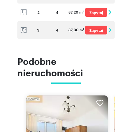
o cenę
87,20 m
2
4
Zapytaj
2
o cenę
87,30 m
3
4
Zapytaj
2
o cenę
Podobne
nieruchomości