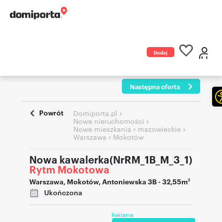
Dodaj
ogłoszenie
Następna oferta
Powrót
›
Domiporta.pl
›
Nowe nieruchomości
›
›
Nowe mieszkania
mazowieckie
›
Warszawa
Mokotów
Nowa kawalerka(NrRM_1B_M_3_1)
Rytm Mokotowa
Warszawa
,
Mokotów
,
Antoniewska 3B
- 32,55m
2
Ukończona
Reklama