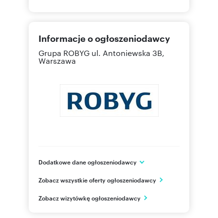
Informacje o ogłoszeniodawcy
Grupa ROBYG
ul. Antoniewska 3B,
Warszawa
Dodatkowe dane ogłoszeniodawcy
Grupa ROBYG
Zobacz wszystkie oferty ogłoszeniodawcy
Al. Rzeczypospolitej 1
Warszawa
Zobacz wizytówkę ogłoszeniodawcy
mazowieckie