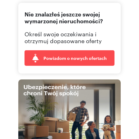
(22) 4
Pokaż telefon
Nie znalazłeś jeszcze swojej
(22) 4
Pokaż fax
wymarzonej nieruchomości?
Określ swoje oczekiwania i
otrzymuj dopasowane oferty
Powiadom o nowych ofertach