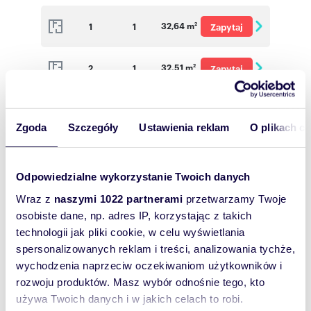
o cenę
32,64 m
1
1
Zapytaj
2
o cenę
32,51 m
2
1
Zapytaj
2
o cenę
32,46 m
4
1
Zapytaj
2
Zgoda
Szczegóły
Ustawienia reklam
O plikach c
o cenę
32,76 m
1
1
Zapytaj
2
o cenę
Odpowiedzialne wykorzystanie Twoich danych
63,64 m
1
3
Zapytaj
2
Wraz z
naszymi 1022 partnerami
przetwarzamy Twoje
o cenę
osobiste dane, np. adres IP, korzystając z takich
technologii jak pliki cookie, w celu wyświetlania
32,82 m
2
1
Zapytaj
2
spersonalizowanych reklam i treści, analizowania tychże,
o cenę
wychodzenia naprzeciw oczekiwaniom użytkowników i
63,49 m
2
3
Zapytaj
2
rozwoju produktów. Masz wybór odnośnie tego, kto
o cenę
używa Twoich danych i w jakich celach to robi.