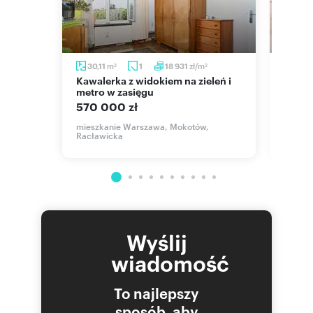
m
m
zł/m
m
30,11
1
18 931
37
2
2
2
Kawalerka z widokiem na zieleń i
Ciche 2-pokojowe z balkonem, po
metro w zasięgu
remon
570 000 zł
735 
Sielce,
mieszkanie Warszawa, Mokotów,
mieszk
Racławicka
Jurija 
Wyślij
wiadomość
To najlepszy
sposób, aby