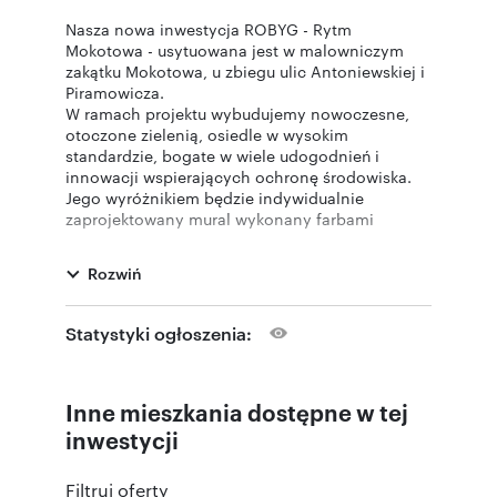
Nasza nowa inwestycja ROBYG - Rytm
Mokotowa - usytuowana jest w malowniczym
zakątku Mokotowa, u zbiegu ulic Antoniewskiej i
Piramowicza.
W ramach projektu wybudujemy nowoczesne,
otoczone zielenią, osiedle w wysokim
standardzie, bogate w wiele udogodnień i
innowacji wspierających ochronę środowiska.
Jego wyróżnikiem będzie indywidualnie
zaprojektowany mural wykonany farbami
antysmogowymi.
Na osiedlu nie zabraknie stacji ładowania
Rozwiń
samochodów elektrycznych i stojaków na
rowery.
Do dyspozycji mieszkańców oddamy również
Statystyki ogłoszenia:
strefę fitness z sauną i pokojem jogi, place
zabaw dla dzieci i klub malucha.
Inne mieszkania dostępne w tej
Zapraszamy Państwa do zapoznania się z naszą
nową inwestycją i zachęcamy do zakupu
inwestycji
mieszkania.
Filtruj oferty
Terminy oddania: