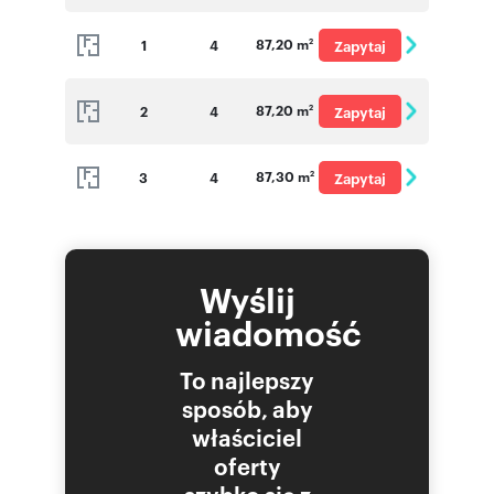
o cenę
87,20 m
1
4
Zapytaj
2
o cenę
87,20 m
2
4
Zapytaj
2
o cenę
87,30 m
3
4
Zapytaj
2
o cenę
Wyślij
wiadomość
To najlepszy
sposób, aby
właściciel
oferty