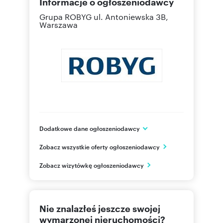
Informacje o ogłoszeniodawcy
Grupa ROBYG
ul. Antoniewska 3B,
Warszawa
Dodatkowe dane ogłoszeniodawcy
Grupa ROBYG
Zobacz wszystkie oferty ogłoszeniodawcy
Al. Rzeczypospolitej 1
Warszawa
Zobacz wizytówkę ogłoszeniodawcy
mazowieckie
(22) 4
Pokaż telefon
Nie znalazłeś jeszcze swojej
(22) 4
Pokaż fax
wymarzonej nieruchomości?