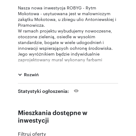
Nasza nowa inwestycja ROBYG - Rytm
Mokotowa - usytuowana jest w malowniczym
zakątku Mokotowa, u zbiegu ulic Antoniewskiej i
Piramowicza.
W ramach projektu wybudujemy nowoczesne,
otoczone zielenią, osiedle w wysokim
standardzie, bogate w wiele udogodnień i
innowacji wspierających ochronę środowiska.
Jego wyróżnikiem będzie indywidualnie
zaprojektowany mural wykonany farbami
antysmogowymi.
Na osiedlu nie zabraknie stacji ładowania
Rozwiń
samochodów elektrycznych i stojaków na
rowery.
Do dyspozycji mieszkańców oddamy również
Statystyki ogłoszenia:
strefę fitness z sauną i pokojem jogi, place
zabaw dla dzieci i klub malucha.
Mieszkania dostępne w
Zapraszamy Państwa do zapoznania się z naszą
nową inwestycją i zachęcamy do zakupu
inwestycji
mieszkania.
Filtruj oferty
Terminy oddania: