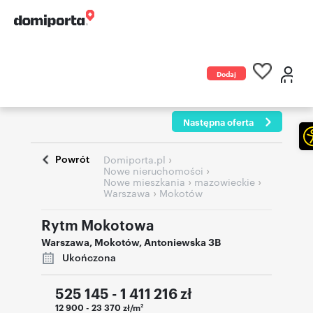
Dodaj
ogłoszenie
Następna oferta
Powrót
›
Domiporta.pl
›
Nowe nieruchomości
›
›
Nowe mieszkania
mazowieckie
›
Warszawa
Mokotów
Rytm Mokotowa
Warszawa
,
Mokotów
,
Antoniewska 3B
Ukończona
525 145 - 1 411 216
zł
12 900 - 23 370 zł/m
2