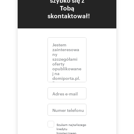
szybko się z
Tobą
skontaktował!
Szukam najtańszego
kredytu
hipotecznego