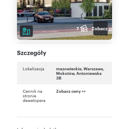
7
Zobacz galerię
Szczegóły
Lokalizacja
mazowieckie
,
Warszawa
,
Mokotów
,
Antoniewska
3B
Cennik na
Zobacz ceny >>
stronie
dewelopera