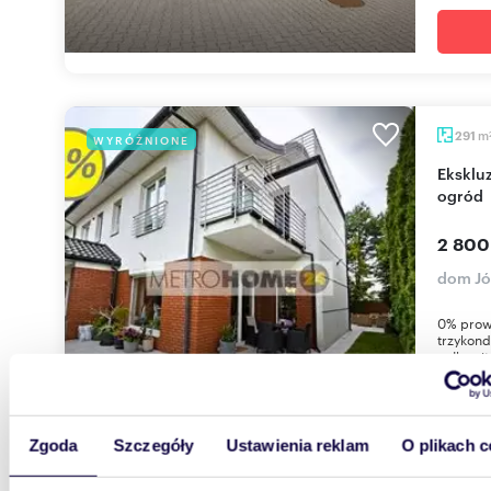
m
291
WYRÓŻNIONE
Ekskluzywny dom 291 m² z garażem - tarasy i
ogród
2 800
dom Jó
0% prow
trzykond
całkowit
Zgoda
Szczegóły
Ustawienia reklam
O plikach c