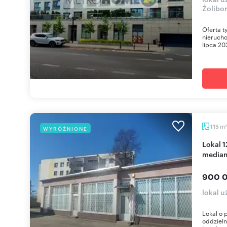
Żolibor
Oferta t
nieruch
lipca 20
m
115
WYRÓŻNIONE
2
Lokal 124 m² z 3 wejściami, klimatyzacją i
media
900 0
lokal 
Lokal o 
oddziel