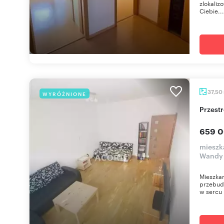
zlokaliz
Ciebie...
37,50
WYRÓŻNIONE
Przes
659 0
mieszk
Wandy
Mieszkan
przebud
w sercu 