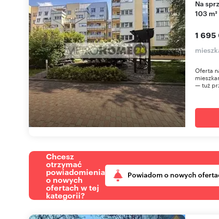
Na sprzedaż przestronne 4-pokojowe mieszkanie
103 m²
1 695
mieszk
Oferta n
mieszkan
— tuż pr
Chcesz
otrzymać
powiadomienia
Powiadom o nowych oferta
o nowych
ofertach w tej
kategorii?