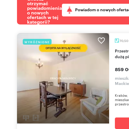
otrzymać
powiadomienia
Powiadom o nowych oferta
o nowych
ofertach w tej
kategorii?
70,50
WYRÓŻNIONE
Przestronne 4-pokojowe mieszkanie z loggią i
dużą p
859 0
mieszka
Mackie
Kraków, 
mieszkan
przestro