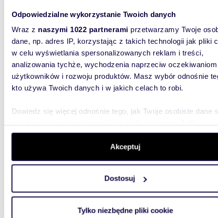
Odpowiedzialne wykorzystanie Twoich danych
m
72
WYRÓŻNIONE
2
Wraz z
naszymi 1022 partnerami
przetwarzamy Twoje osob
Polecam elegancki 72 m² apartament w inwestycji
dane, np. adres IP, korzystając z takich technologii jak pliki 
Belved
w celu wyświetlania spersonalizowanych reklam i treści,
analizowania tychże, wychodzenia naprzeciw oczekiwaniom
1 797 
użytkowników i rozwoju produktów. Masz wybór odnośnie te
mieszk
kto używa Twoich danych i w jakich celach to robi.
0% Prowi
Dwupoko
Dowiedz się więcej odnośnie tego, jak Twoje osobiste dane 
ekskluzy
przetwarzane oraz ustaw własne preferencje w
sekcji
szczegółów
. W Deklaracji plików cookie możesz zmienić lu
wycofać swoją zgodę w dowolnej chwili.
Akceptuj
Wykorzystujemy pliki cookie do spersonalizowania treści i r
Dostosuj
aby oferować funkcje społecznościowe i analizować ruch w 
witrynie. Informacje o tym, jak korzystasz z naszej witryny,
m
71
WYRÓŻNIONE
2
udostępniamy partnerom społecznościowym, reklamowym i
Tylko niezbędne pliki cookie
Ekskluzywne 2-pokojowe mieszkanie z
analitycznym. Partnerzy mogą połączyć te informacje z inn