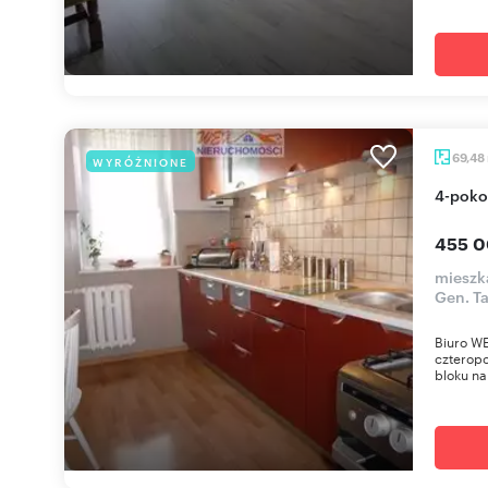
69,48
WYRÓŻNIONE
4-pok
455 0
mieszka
Gen. T
Biuro WE
czterop
bloku na