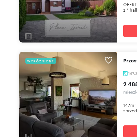
OFERT
z:* hall
Prze
WYRÓŻNIONE
147,
2 48
mieszk
147m² 
sprzeda