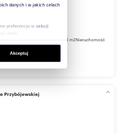
ch danych i w jakich celach
sne preferencje w
sekcji
j chwili.
 198 m2Powierzchnia działki: 325 m2Nieruchomość
ołecznościowe i analizować
Akceptuj
artnerom społecznościowym,
anymi od Ciebie lub
e Przybójewskiej