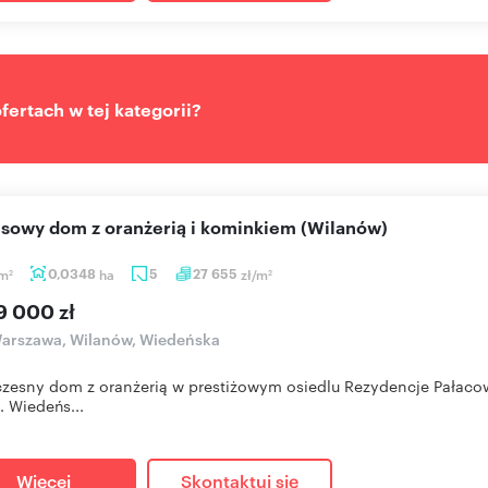
ertach w tej kategorii?
usowy dom z oranżerią i kominkiem (Wilanów)
m
0,0348
ha
5
27 655
zł/m
2
2
9 000 zł
arszawa, Wilanów, Wiedeńska
zesny dom z oranżerią w prestiżowym osiedlu Rezydencje Pałac
. Wiedeńs...
Więcej
Skontaktuj się