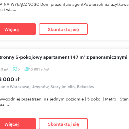
A NA WYŁĄCZNOŚĆ Dom prezentuje agentPowierzchnia użytkowa: 1
u i wia...
Więcej
Skontaktuj się
stronny 5-pokojowy apartament 147 m² z panoramicznymi
30
m
5
16 891
zł/m
2
2
8 000 zł
anie Warszawa, Ursynów, Stary Imielin, Bekasów
wygodniej przestrzeni na jednym poziomie | 5 pokoi | Metro | St
ż ...
Więcej
Skontaktuj się