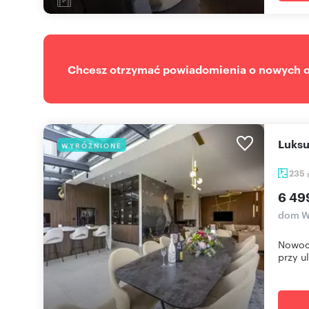
Chcesz otrzymać powiadomienia o nowych of
Luks
WYRÓŻNIONE
235
6 49
dom W
Nowoc
przy ul