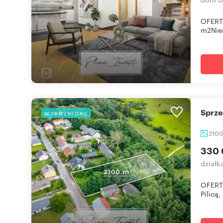
OFERTA
m2Nier
Sprz
WYRÓŻNIONE
210
330 
działk
OFERTA
Pilicą,