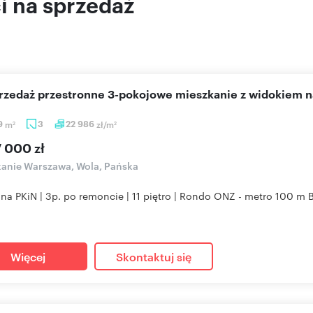
 na sprzedaż
sprzedaż przestronne 3-pokojowe mieszkanie z widokiem 
9
m
3
22 986
zł/m
2
2
7 000 zł
anie Warszawa, Wola, Pańska
na PKiN | 3p. po remoncie | 11 piętro | Rondo ONZ - metro 100 m B
.
Więcej
Skontaktuj się