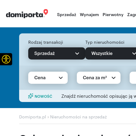
Sprzedaż
Wynajem
Pierwotny
Zag
Rodzaj transakcji
Typ nieruchomości
Sprzedaż
Wszystkie
Otwórz pasek narzędzi
Cena
Cena za m²
Znajdź nieruchomość opisując ją 
NOWOŚĆ
›
Domiporta.pl
Nieruchomości na sprzedaż