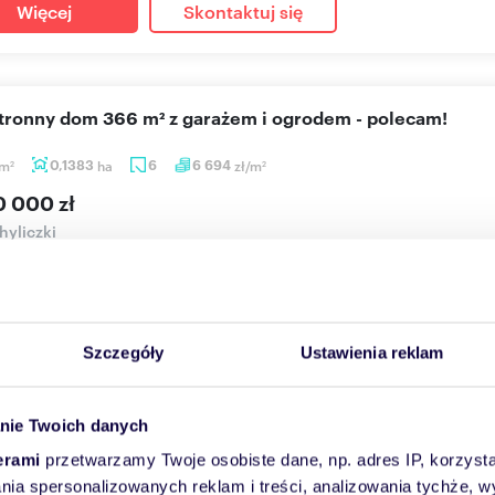
Więcej
Skontaktuj się
stronny dom 366 m² z garażem i ogrodem - polecam!
m
0,1383
ha
6
6 694
zł/m
2
2
0 000 zł
yliczki
A NA WYŁĄCZNOŚĆ Dom prezentuje agentPowierzchnia użytkowa: 
 6 pokoi* ...
Szczegóły
Ustawienia reklam
Więcej
Skontaktuj się
nie Twoich danych
erami
przetwarzamy Twoje osobiste dane, np. adres IP, korzystaj
sprzedania przestronny dom z kominkiem i garażem w Wil
lania spersonalizowanych reklam i treści, analizowania tychże,