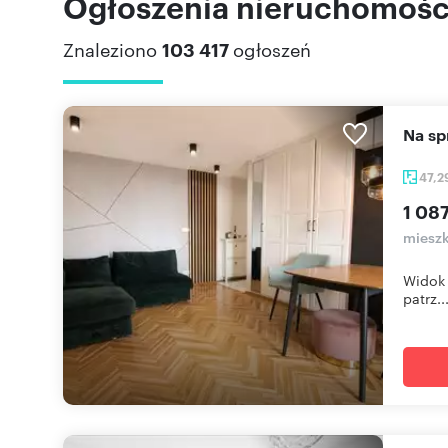
Ogłoszenia nieruchomości
Znaleziono
103 417
ogłoszeń
Na 
47,2
1 08
mieszk
Widok 
patrz..