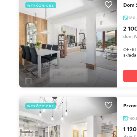
Dom
WYRÓŻNIONE
250
2 10
dom W
OFERT
składa 
Prze
WYRÓŻNIONE
140
1 120
dom S