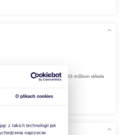
366 m2Powierzchnia działki: 1 383 m2Dom składa
O plikach cookies
ąc z takich technologii jak
anowie
 wychodzenia naprzeciw