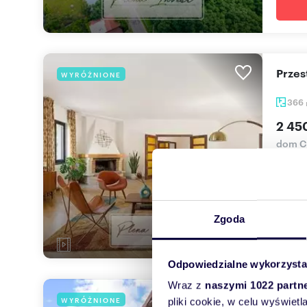
Prze
WYRÓŻNIONE
366
2 45
dom Ch
OFERT
się z:*
Zgoda
Odpowiedzialne wykorzysta
Wraz z
naszymi 1022 partn
Do 
WYRÓŻNIONE
pliki cookie, w celu wyświet