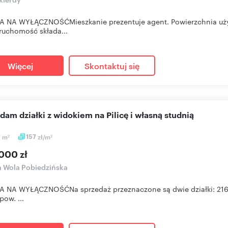
 NA WYŁĄCZNOŚĆMieszkanie prezentuje agent. Powierzchnia użyt
uchomość składa...
Więcej
Skontaktuj się
edam działki z widokiem na Pilicę i własną studnią
0
m
157
zł/m
2
2
000 zł
a Wola Pobiedzińska
 NA WYŁĄCZNOŚĆNa sprzedaż przeznaczone są dwie działki: 216 i
 pow. ...