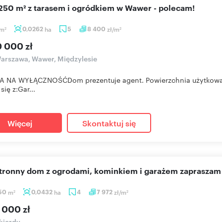
 250 m² z tarasem i ogródkiem w Wawer - polecam!
m
0,0262
ha
5
8 400
zł/m
2
2
0 000 zł
arszawa, Wawer, Międzylesie
A NA WYŁĄCZNOŚĆDom prezentuje agent. Powierzchnia użytkowa:
się z:Gar...
Więcej
Skontaktuj się
stronny dom z ogrodami, kominkiem i garażem zapraszam
,50
m
0,0432
ha
4
7 972
zł/m
2
2
 000 zł
kierdy