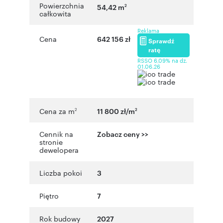
Powierzchnia
54,42 m
2
całkowita
Reklama
Cena
642 156 zł
Sprawdź
ratę
RSSO 6,09% na dz.
01.06.26
Cena za m
11 800 zł/m
2
2
Cennik na
Zobacz ceny >>
stronie
dewelopera
Liczba pokoi
3
Piętro
7
Rok budowy
2027