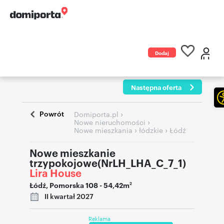
Dodaj
ogłoszenie
Następna oferta
Powrót
›
Domiporta.pl
›
Nowe nieruchomości
›
›
Nowe mieszkania
łódzkie
Łódź
Nowe mieszkanie
trzypokojowe(NrLH_LHA_C_7_1)
Lira House
Łódź
,
Pomorska 108
- 54,42m
2
II kwartał 2027
Reklama