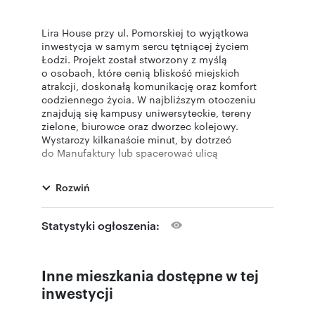
Lira House przy ul. Pomorskiej to wyjątkowa
inwestycja w samym sercu tętniącej życiem
Łodzi. Projekt został stworzony z myślą
o osobach, które cenią bliskość miejskich
atrakcji, doskonałą komunikację oraz komfort
codziennego życia. W najbliższym otoczeniu
znajdują się kampusy uniwersyteckie, tereny
zielone, biurowce oraz dworzec kolejowy.
Wystarczy kilkanaście minut, by dotrzeć
do Manufaktury lub spacerować ulicą
Piotrkowską – centrum kulturalnym
i towarzyskim miasta.
Rozwiń
W ramach inwestycji powstanie nowoczesny
apartamentowiec o wysokim standardzie,
Statystyki ogłoszenia:
z wewnętrznym dziedzińcem, strefami
rekreacyjnymi sprzyjającymi relaksowi
oraz przestrzenią coworkingową i prywatną
Inne mieszkania dostępne w tej
strefą fitness przeznaczoną dla mieszkańców.
Budynek będzie liczył od 4 do 8 pięter, a w jego
inwestycji
strukturze zaplanowano 371 komfortowych
mieszkań z balkonami, tarasami, loggiami