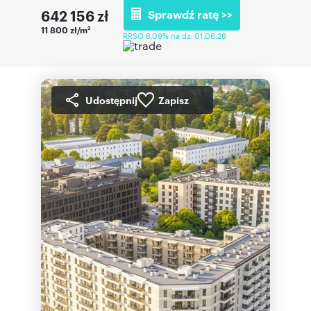
642 156
zł
Sprawdź ratę >>
11 800 zł/m
2
RRSO 6,09% na dz. 01.06.26
Udostępnij
Zapisz