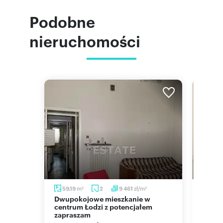
Podobne
nieruchomości
m
zł/m
m
59,19
2
9 461
49
2
2
2
Dwupokojowe mieszkanie w
Nowoczesne 3-pokojowe
entrum
centrum Łodzi z potencjałem
miesz
zapraszam
612 