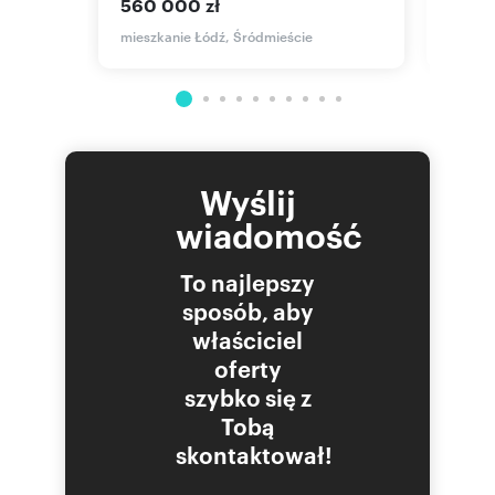
560 000 zł
mieszka
Liścias
Stefana
mieszkanie Łódź, Śródmieście
Wyślij
wiadomość
To najlepszy
sposób, aby
właściciel
oferty
szybko się z
Tobą
skontaktował!