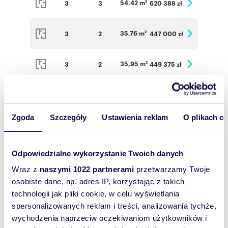
54,42 m
3
3
620 388 zł
2
35,76 m
3
2
447 000 zł
2
35,95 m
3
2
449 375 zł
2
37,35 m
3
2
466 875 zł
2
Zgoda
Szczegóły
Ustawienia reklam
O plikach c
54,42 m
4
3
625 830 zł
2
Odpowiedzialne wykorzystanie Twoich danych
35,76 m
4
2
450 576 zł
2
Wraz z
naszymi 1022 partnerami
przetwarzamy Twoje
osobiste dane, np. adres IP, korzystając z takich
39,98 m
4
2
487 756 zł
2
technologii jak pliki cookie, w celu wyświetlania
spersonalizowanych reklam i treści, analizowania tychże,
35,95 m
4
2
452 970 zł
2
wychodzenia naprzeciw oczekiwaniom użytkowników i