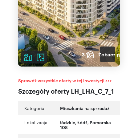
3
Zobacz galerię
Sprawdź wszystkie oferty w tej inwestycji >>>
Szczegóły oferty LH_LHA_C_7_1
Kategoria
Mieszkania na sprzedaż
Lokalizacja
łódzkie
,
Łódź
,
Pomorska
108