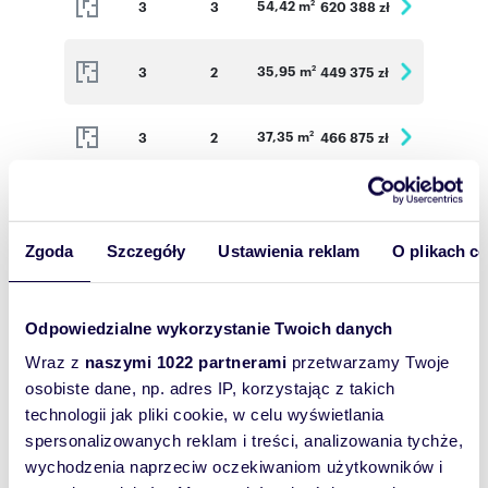
54,42 m
3
3
620 388 zł
2
35,95 m
3
2
449 375 zł
2
37,35 m
3
2
466 875 zł
2
54,42 m
4
3
625 830 zł
2
Zgoda
Szczegóły
Ustawienia reklam
O plikach c
35,76 m
4
2
450 576 zł
2
Odpowiedzialne wykorzystanie Twoich danych
39,98 m
4
2
487 756 zł
2
Wraz z
naszymi 1022 partnerami
przetwarzamy Twoje
osobiste dane, np. adres IP, korzystając z takich
35,95 m
4
2
452 970 zł
2
technologii jak pliki cookie, w celu wyświetlania
spersonalizowanych reklam i treści, analizowania tychże,
37,35 m
4
2
470 610 zł
2
wychodzenia naprzeciw oczekiwaniom użytkowników i