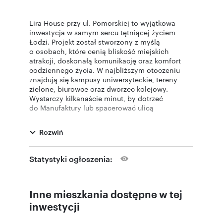
Lira House przy ul. Pomorskiej to wyjątkowa
inwestycja w samym sercu tętniącej życiem
Łodzi. Projekt został stworzony z myślą
o osobach, które cenią bliskość miejskich
atrakcji, doskonałą komunikację oraz komfort
codziennego życia. W najbliższym otoczeniu
znajdują się kampusy uniwersyteckie, tereny
zielone, biurowce oraz dworzec kolejowy.
Wystarczy kilkanaście minut, by dotrzeć
do Manufaktury lub spacerować ulicą
Piotrkowską – centrum kulturalnym
i towarzyskim miasta.
Rozwiń
W ramach inwestycji powstanie nowoczesny
apartamentowiec o wysokim standardzie,
Statystyki ogłoszenia:
z wewnętrznym dziedzińcem, strefami
rekreacyjnymi sprzyjającymi relaksowi
oraz przestrzenią coworkingową i prywatną
Inne mieszkania dostępne w tej
strefą fitness przeznaczoną dla mieszkańców.
Budynek będzie liczył od 4 do 8 pięter, a w jego
inwestycji
strukturze zaplanowano 371 komfortowych
mieszkań z balkonami, tarasami, loggiami