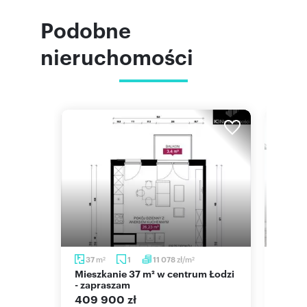
Podobne
nieruchomości
m
zł/m
m
37
1
11 078
39
2
2
Mieszkanie 37 m² w centrum Łodzi
39 m² w Łodzi - gotowe do
- zapraszam
zamie
pole
409 900 zł