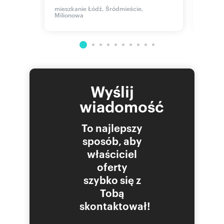
499 
mieszkanie Łódź, Śródmieście,
Milionowa
mieszka
Kasprz
Wyślij
wiadomość
To najlepszy
sposób, aby
właściciel
oferty
szybko się z
Tobą
skontaktował!