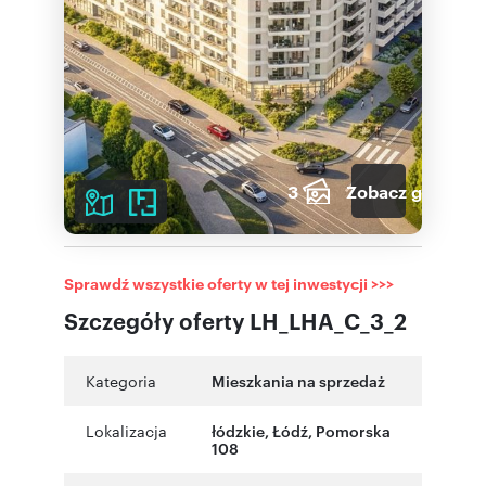
3
Zobacz galerię
Sprawdź wszystkie oferty w tej inwestycji >>>
Szczegóły oferty LH_LHA_C_3_2
Kategoria
Mieszkania na sprzedaż
Lokalizacja
łódzkie
,
Łódź
,
Pomorska
108