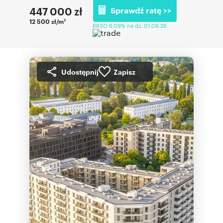
447 000
zł
Sprawdź ratę >>
12 500 zł/m
2
RRSO 6,09% na dz. 01.06.26
Udostępnij
Zapisz