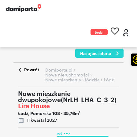
Dodaj
ogłoszenie
Następna oferta
Powrót
›
Domiporta.pl
›
Nowe nieruchomości
›
›
Nowe mieszkania
łódzkie
Łódź
Nowe mieszkanie
dwupokojowe(NrLH_LHA_C_3_2)
Lira House
Łódź
,
Pomorska 108
- 35,76m
2
II kwartał 2027
Reklama