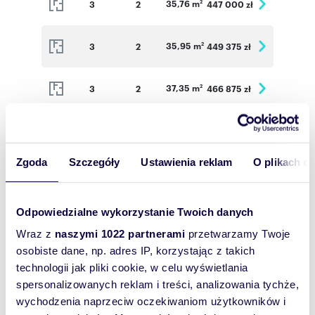
35,76 m
3
2
447 000 zł
2
35,95 m
3
2
449 375 zł
2
37,35 m
3
2
466 875 zł
2
54,42 m
4
3
625 830 zł
2
Zgoda
Szczegóły
Ustawienia reklam
O plikach c
35,76 m
4
2
450 576 zł
2
Odpowiedzialne wykorzystanie Twoich danych
39,98 m
4
2
487 756 zł
2
Wraz z
naszymi 1022 partnerami
przetwarzamy Twoje
osobiste dane, np. adres IP, korzystając z takich
35,95 m
4
2
452 970 zł
2
technologii jak pliki cookie, w celu wyświetlania
spersonalizowanych reklam i treści, analizowania tychże,
37,35 m
4
2
470 610 zł
2
wychodzenia naprzeciw oczekiwaniom użytkowników i