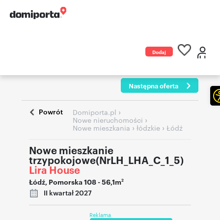
Dodaj
ogłoszenie
Następna oferta
Powrót
›
Domiporta.pl
›
Nowe nieruchomości
›
›
Nowe mieszkania
łódzkie
Łódź
Nowe mieszkanie
trzypokojowe(NrLH_LHA_C_1_5)
Lira House
Łódź
,
Pomorska 108
- 56,1m
2
II kwartał 2027
Reklama