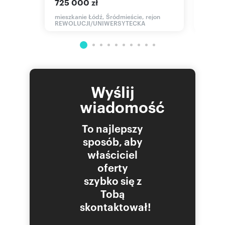
725 000 zł
mieszka
Liścias
owa
mieszkanie Łódź, Śródmieście, rejon
REWOLUCJI/UNIWERSYTECKA
Wyślij
wiadomość
To najlepszy
sposób, aby
właściciel
oferty
szybko się z
Tobą
skontaktował!