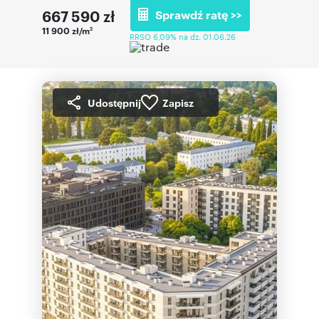
667 590
zł
Sprawdź ratę >>
11 900 zł/m
2
RRSO 6,09% na dz. 01.06.26
Udostępnij
Zapisz