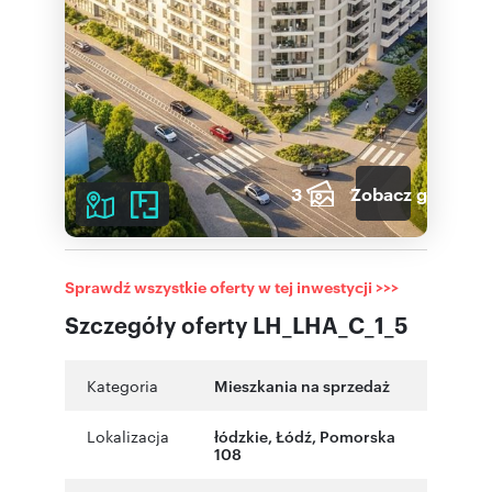
3
Zobacz galerię
Sprawdź wszystkie oferty w tej inwestycji >>>
Szczegóły oferty LH_LHA_C_1_5
Kategoria
Mieszkania na sprzedaż
Lokalizacja
łódzkie
,
Łódź
,
Pomorska
108