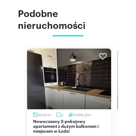
Podobne
nieruchomości
/m
m
zł/m
m
52,10
2
13 916
49
2
2
2
Nowoczesny 2-pokojowy
Nowoczesne 3-pokojowe
m
apartament z dużym balkonem i
miesz
miejscem w Łodzi
612 