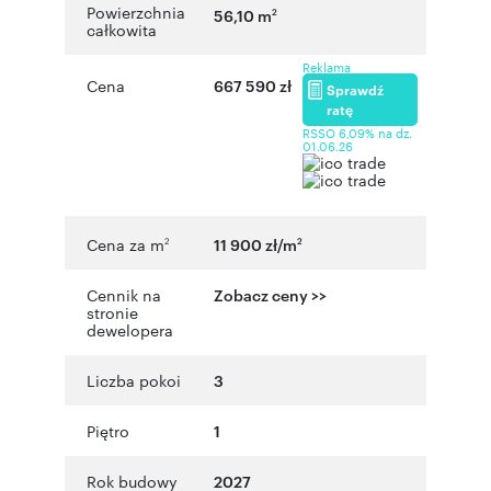
Powierzchnia
56,10 m
2
całkowita
Reklama
Cena
667 590 zł
Sprawdź
ratę
RSSO 6,09% na dz.
01.06.26
Cena za m
11 900 zł/m
2
2
Cennik na
Zobacz ceny >>
stronie
dewelopera
Liczba pokoi
3
Piętro
1
Rok budowy
2027