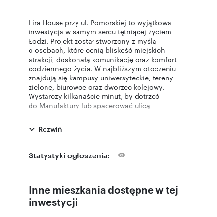
Lira House przy ul. Pomorskiej to wyjątkowa
inwestycja w samym sercu tętniącej życiem
Łodzi. Projekt został stworzony z myślą
o osobach, które cenią bliskość miejskich
atrakcji, doskonałą komunikację oraz komfort
codziennego życia. W najbliższym otoczeniu
znajdują się kampusy uniwersyteckie, tereny
zielone, biurowce oraz dworzec kolejowy.
Wystarczy kilkanaście minut, by dotrzeć
do Manufaktury lub spacerować ulicą
Piotrkowską – centrum kulturalnym
i towarzyskim miasta.
Rozwiń
W ramach inwestycji powstanie nowoczesny
apartamentowiec o wysokim standardzie,
Statystyki ogłoszenia:
z wewnętrznym dziedzińcem, strefami
rekreacyjnymi sprzyjającymi relaksowi
oraz przestrzenią coworkingową i prywatną
Inne mieszkania dostępne w tej
strefą fitness przeznaczoną dla mieszkańców.
Budynek będzie liczył od 4 do 8 pięter, a w jego
inwestycji
strukturze zaplanowano 371 komfortowych
mieszkań z balkonami, tarasami, loggiami