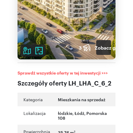
3
Zobacz galerię
Sprawdź wszystkie oferty w tej inwestycji >>>
Szczegóły oferty LH_LHA_C_6_2
Kategoria
Mieszkania na sprzedaż
Lokalizacja
łódzkie
,
Łódź
,
Pomorska
108
Powierzchnia
35,76 m
2