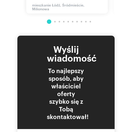
Milion
mieszkanie Łódź, Śródmieście,
Milionowa
Wyślij
wiadomość
To najlepszy
sposób, aby
właściciel
oferty
szybko się z
Tobą
skontaktował!