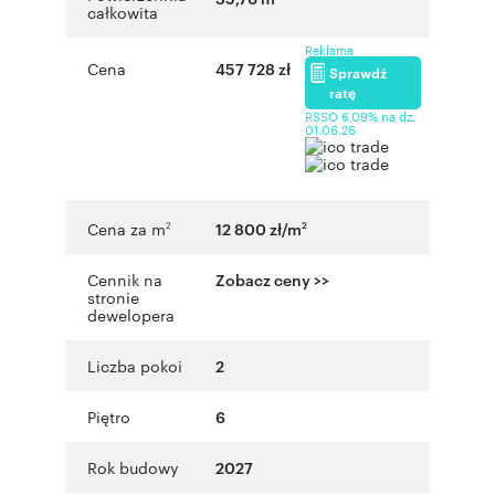
całkowita
Reklama
Cena
457 728 zł
Sprawdź
ratę
RSSO 6,09% na dz.
01.06.26
Cena za m
12 800 zł/m
2
2
Cennik na
Zobacz ceny >>
stronie
dewelopera
Liczba pokoi
2
Piętro
6
Rok budowy
2027