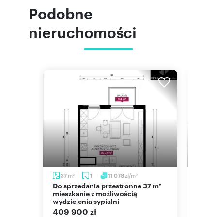
Podobne
nieruchomości
m
m
zł/m
m
37
1
11 078
37
2
2
2
Do sprzedania przestronne 37 m²
Mieszkanie 37 m² w centrum Łodzi
mieszkanie z możliwością
- zap
wydzielenia sypialni
409 
409 900 zł
ława
mieszk