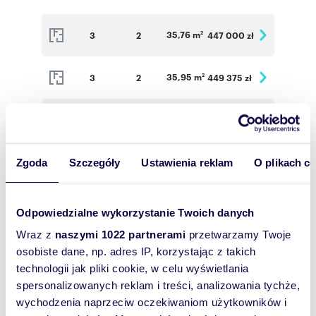
35,76 m
3
2
447 000 zł
2
35,95 m
3
2
449 375 zł
2
37,35 m
3
2
466 875 zł
2
54,42 m
4
3
625 830 zł
Zgoda
Szczegóły
Ustawienia reklam
O plikach c
2
35,76 m
4
2
450 576 zł
2
Odpowiedzialne wykorzystanie Twoich danych
Wraz z
naszymi 1022 partnerami
przetwarzamy Twoje
39,98 m
4
2
487 756 zł
2
osobiste dane, np. adres IP, korzystając z takich
technologii jak pliki cookie, w celu wyświetlania
spersonalizowanych reklam i treści, analizowania tychże,
35,95 m
4
2
452 970 zł
2
wychodzenia naprzeciw oczekiwaniom użytkowników i