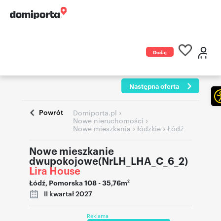
Dodaj
ogłoszenie
Następna oferta
Powrót
›
Domiporta.pl
›
Nowe nieruchomości
›
›
Nowe mieszkania
łódzkie
Łódź
Nowe mieszkanie
dwupokojowe(NrLH_LHA_C_6_2)
Lira House
Łódź
,
Pomorska 108
- 35,76m
2
II kwartał 2027
Reklama