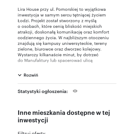
Lira House przy ul. Pomorskiej to wyjątkowa
inwestycja w samym sercu tętniącej życiem
Łodzi. Projekt został stworzony z myślą
o osobach, które cenią bliskość miejskich
atrakcji, doskonałą komunikację oraz komfort
codziennego życia. W najbliższym otoczeniu
znajdują się kampusy uniwersyteckie, tereny
zielone, biurowce oraz dworzec kolejowy.
Wystarczy kilkanaście minut, by dotrzeć
do Manufaktury lub spacerować ulicą
Piotrkowską – centrum kulturalnym
i towarzyskim miasta.
Rozwiń
W ramach inwestycji powstanie nowoczesny
apartamentowiec o wysokim standardzie,
Statystyki ogłoszenia:
z wewnętrznym dziedzińcem, strefami
rekreacyjnymi sprzyjającymi relaksowi
oraz przestrzenią coworkingową i prywatną
Inne mieszkania dostępne w tej
strefą fitness przeznaczoną dla mieszkańców.
Budynek będzie liczył od 4 do 8 pięter, a w jego
inwestycji
strukturze zaplanowano 371 komfortowych
mieszkań z balkonami, tarasami, loggiami
Filtruj oferty
lub prywatnymi ogródkami.