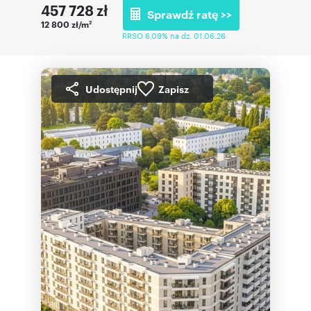
457 728
zł
Sprawdź ratę >>
12 800 zł/m
2
RRSO 6,09% na dz. 01.06.26
Udostępnij
Zapisz