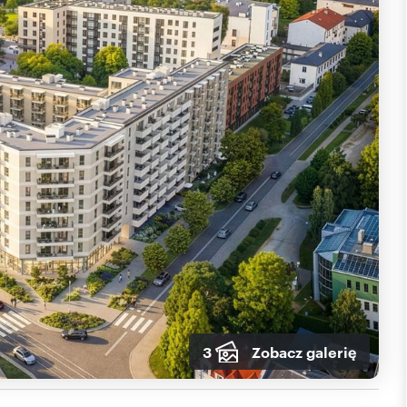
3
Zobacz galerię