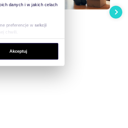
ch danych i w jakich celach
Następn
sne preferencje w
sekcji
j chwili.
ołecznościowe i analizować
Akceptuj
artnerom społecznościowym,
anymi od Ciebie lub