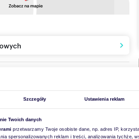
towych
Szczegóły
Ustawienia reklam
 samym sercu tętniącej życiem Łodzi. Projekt został
kich atrakcji, doskonałą komunikację oraz komfort
nie Twoich danych
ę kampusy uniwersyteckie, tereny zielone, biurowce
dotrzeć do Manufaktury lub spacerować ulicą Piotrkowską –
erami
przetwarzamy Twoje osobiste dane, np. adres IP, korzystaj
lania spersonalizowanych reklam i treści, analizowania tychże,