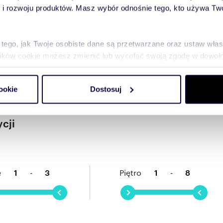
owiec o wysokim standardzie, z wewnętrznym dziedzińcem,
 rozwoju produktów. Masz wybór odnośnie tego, kto używa Twoi
strzenią coworkingową i prywatną strefą fitness
4 do 8 pięter, a w jego strukturze zaplanowano 371
i lub prywatnymi ogródkami.
 tego, jak Twoje osobiste dane są przetwarzane oraz ustaw wła
eszkańców – podziemny garaż. Każde mieszkanie zostanie
ania apartamentem Smart House firmy Keemple, a teren
plików cookie możesz zmienić lub wycofać swoją zgodę w dowolne
c wszystkim bezpieczeństwo i spokój.
do spersonalizowania treści i reklam, aby oferować funkcje sp
ookie
Dostosuj
ormacje o tym, jak korzystasz z naszej witryny, udostępniamy p
Partnerzy mogą połączyć te informacje z innymi danymi otrzym
nia z ich usług.
cji
e
-
Piętro
-