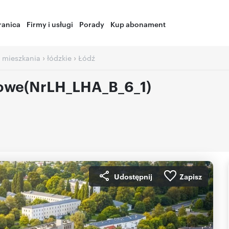
ranica
Firmy i usługi
Porady
Kup abonament
›
›
 mieszkania
łódzkie
Łódź
jowe(NrLH_LHA_B_6_1)
Udostępnij
Zapisz