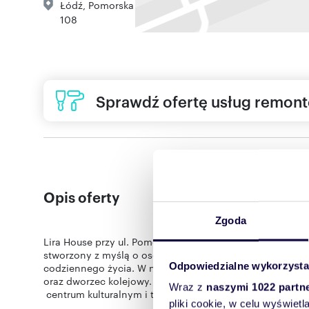
Łódź
,
Pomorska
108
Sprawdź ofertę usług remon
Opis oferty
Zgoda
Lira House przy ul. Pomorskiej to wyjątkowa inwestycja w
stworzony z myślą o osobach, które cenią bliskość miejs
Odpowiedzialne wykorzysta
codziennego życia. W najbliższym otoczeniu znajdują si
oraz dworzec kolejowy. Wystarczy kilkanaście minut, by 
Wraz z
naszymi 1022 partn
centrum kulturalnym i towarzyskim miasta.
pliki cookie, w celu wyświet