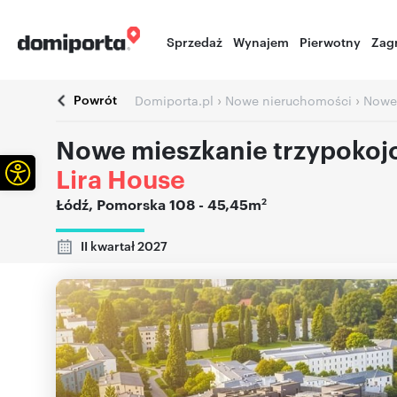
Sprzedaż
Wynajem
Pierwotny
Zag
Powrót
›
›
Domiporta.pl
Nowe nieruchomości
Nowe
Nowe mieszkanie trzypoko
Otwórz pasek narzędzi
Lira House
2
Łódź
,
Pomorska 108
- 45,45m
II kwartał 2027