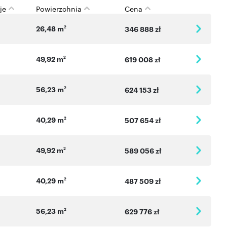
je
Powierzchnia
Cena
26,48 m
2
346 888 zł
49,92 m
2
619 008 zł
56,23 m
2
624 153 zł
40,29 m
2
507 654 zł
49,92 m
2
589 056 zł
40,29 m
2
487 509 zł
56,23 m
2
629 776 zł