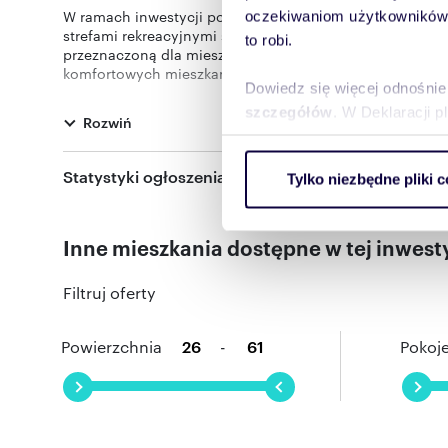
W ramach inwestycji powstanie nowoczesny apartament
oczekiwaniom użytkowników i
strefami rekreacyjnymi sprzyjającymi relaksowi oraz prze
to robi.
przeznaczoną dla mieszkańców. Budynek będzie liczył od 
komfortowych mieszkań z balkonami, tarasami, loggiam
Dowiedz się więcej odnośnie
Na parterze powstaną lokale usługowe, a dla wygody mi
standardowo wyposażone w inteligentny system zarządz
szczegółów
. W Deklaracji 
Rozwiń
inwestycji będzie monitorowany i chroniony, zapewniają
Wykorzystujemy pliki cookie 
Statystyki ogłoszenia:
Tylko niezbędne pliki c
ruch w naszej witrynie. Inf
Numer oferty: LH_LHA_B_6_1
reklamowym i analitycznym. 
uzyskanymi podczas korzysta
Inne mieszkania dostępne w tej inwesty
Filtruj oferty
Powierzchnia
-
Pokoj