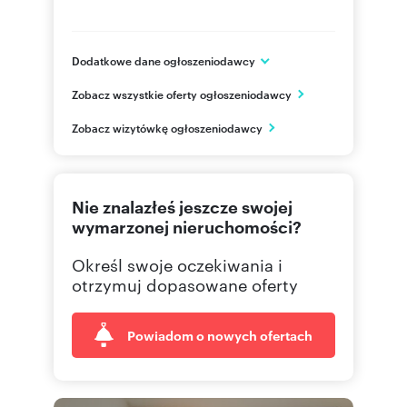
Dodatkowe dane ogłoszeniodawcy
ul. Piotrkowska 22
Zobacz wszystkie oferty ogłoszeniodawcy
Łódź
łódzkie
PL
Zobacz wizytówkę ogłoszeniodawcy
509 84
Pokaż telefon
Nie znalazłeś jeszcze swojej
502 03
Pokaż telefon
wymarzonej nieruchomości?
Określ swoje oczekiwania i
otrzymuj dopasowane oferty
Powiadom o nowych ofertach