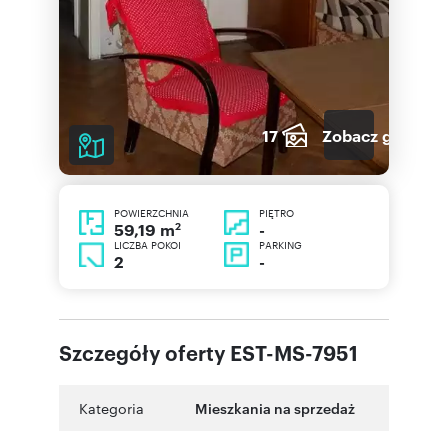
17
Zobacz galerię
POWIERZCHNIA
PIĘTRO
2
-
59,19 m
LICZBA POKOI
PARKING
2
-
Szczegóły oferty EST-MS-7951
Kategoria
Mieszkania na sprzedaż