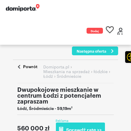
Dodaj
ogłoszenie
Następna oferta
Powrót
›
Domiporta.pl
›
›
Mieszkania na sprzedaż
łódzkie
›
Łódź
Śródmieście
Dwupokojowe mieszkanie w
centrum Łodzi z potencjałem
zapraszam
Łódź
,
Śródmieście
- 59,19m
2
Reklama
560 000
zł
Sprawdź ratę >>