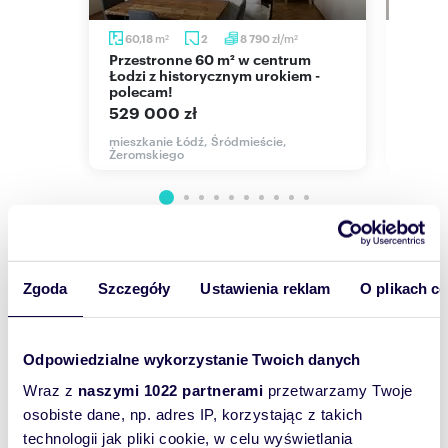
Oferta wysłana z systemu Galactica Virgo
m
zł/m
60,18
2
8 790
66,
2
2
Przestronne 60 m² w centrum
Gotowe do zamieszkania 3-
sko
Łodzi z historycznym urokiem -
pokoj
polecam!
499 
529 000 zł
Numer oferty: EST-MS-7951
mieszk
Piotrk
mieszkanie Łódź, Śródmieście,
Nr licencji zawodowej: 13761
Żeromskiego
Wyślij
Zgoda
Szczegóły
Ustawienia reklam
O plikach c
wiadomość
To najlepszy
Odpowiedzialne wykorzystanie Twoich danych
sposób, aby
Wraz z
naszymi 1022 partnerami
przetwarzamy Twoje
właściciel
osobiste dane, np. adres IP, korzystając z takich
oferty
technologii jak pliki cookie, w celu wyświetlania