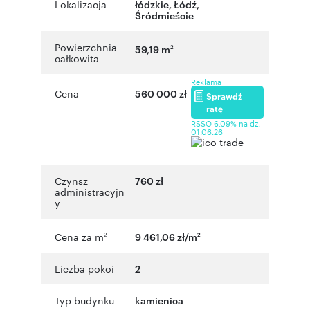
Lokalizacja
łódzkie
,
Łódź
,
Śródmieście
Powierzchnia
59,19 m
2
całkowita
Reklama
Cena
560 000 zł
Sprawdź
ratę
RSSO 6,09% na dz.
01.06.26
Czynsz
760 zł
administracyjn
y
Cena za m
9 461,06 zł/m
2
2
Liczba pokoi
2
Typ budynku
kamienica