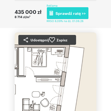
Reklama
435 000
zł
Sprawdź ratę >>
8 714 zł/m
2
RRSO 6,09% na dz. 01.06.26
Udostępnij
Zapisz