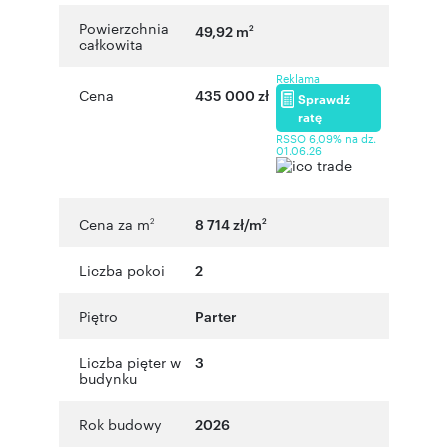
Powierzchnia
49,92 m
2
całkowita
Reklama
Cena
435 000 zł
Sprawdź
ratę
RSSO 6,09% na dz.
01.06.26
Cena za m
8 714 zł/m
2
2
Liczba pokoi
2
Piętro
Parter
Liczba pięter w
3
budynku
Rok budowy
2026