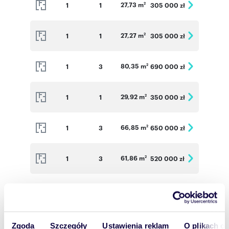
27,73 m
1
1
305 000 zł
inżynierów budownictwa z doświadczeniem w
2
realizacji dużych i skomplikowanych
inwestycji. Na przestrzeni lat firma
wyspiecjalizowała się w realizacji budynków
27,27 m
1
1
305 000 zł
2
mieszkaniowych dla deweloperów na terenie
Śląska i Małopolski. W 2020 roku działalność
budowlana (Buildman Construction) została
80,35 m
1
3
690 000 zł
2
rozszerzona o realizację i sprzedaż własnych
inwestycji.
29,92 m
1
1
350 000 zł
2
Numer oferty: BP-M10
66,85 m
1
3
650 000 zł
2
61,86 m
1
3
520 000 zł
2
61,86 m
1
3
530 000 zł
2
27,73 m
2
1
305 000 zł
2
Zgoda
Szczegóły
Ustawienia reklam
O plikach c