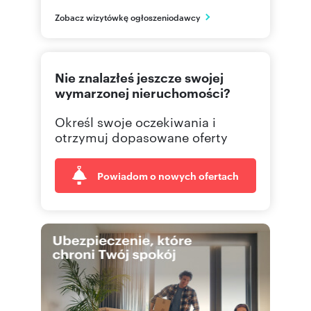
Kraków
Zobacz wizytówkę ogłoszeniodawcy
małopolskie
570 02
Pokaż telefon
Nie znalazłeś jeszcze swojej
wymarzonej nieruchomości?
Określ swoje oczekiwania i
otrzymuj dopasowane oferty
Powiadom o nowych ofertach