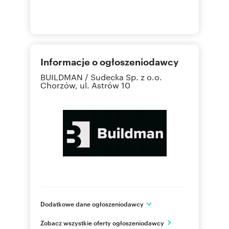
Informacje o ogłoszeniodawcy
BUILDMAN / Sudecka Sp. z o.o.
Chorzów, ul. Astrów 10
Dodatkowe dane ogłoszeniodawcy
BUILDMAN / Sudecka Sp. z o.o.
Zobacz wszystkie oferty ogłoszeniodawcy
ul. Podhalańska 26D