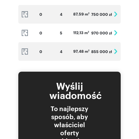
87,59 m
0
4
750 000 zł
2
112,13 m
0
5
970 000 zł
2
97,48 m
0
4
855 000 zł
2
Wyślij
wiadomość
To najlepszy
sposób, aby
właściciel
oferty