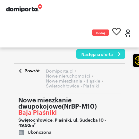
Dodaj
ogłoszenie
Następna oferta
Powrót
›
Domiporta.pl
›
Nowe nieruchomości
›
›
Nowe mieszkania
śląskie
›
Świętochłowice
Piaśniki
Nowe mieszkanie
dwupokojowe(NrBP-M10)
Baja Piaśniki
Świętochłowice
,
Piaśniki
,
ul. Sudecka 10
-
49,92m
2
Ukończona