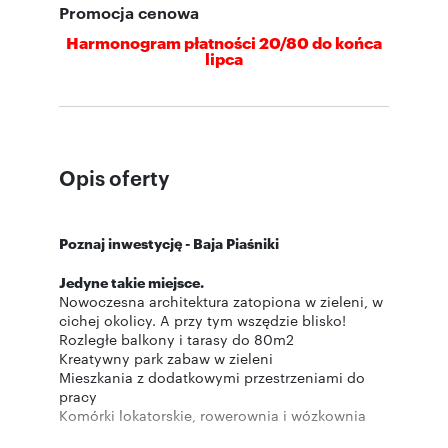
Promocja cenowa
Harmonogram płatności 20/80 do końca
lipca
Opis oferty
Poznaj inwestycję - Baja Piaśniki
Jedyne takie miejsce.
Nowoczesna architektura zatopiona w zieleni, w
cichej okolicy. A przy tym wszędzie blisko!
Rozległe balkony i tarasy do 80m2
Kreatywny park zabaw w zieleni
Mieszkania z dodatkowymi przestrzeniami do
pracy
Komórki lokatorskie, rowerownia i wózkownia
Dodatkowe wygłuszenie między mieszkaniami