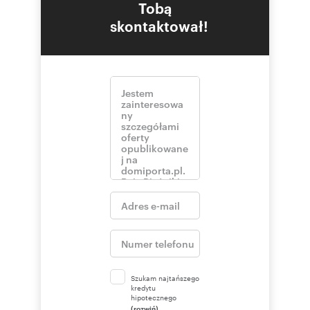
Tobą
skontaktował!
Szukam najtańszego
kredytu
hipotecznego
(rozwiń)