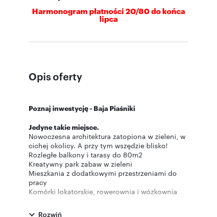
Harmonogram płatności 20/80 do końca
lipca
Opis oferty
Poznaj inwestycję - Baja Piaśniki
Jedyne takie miejsce.
Nowoczesna architektura zatopiona w zieleni, w
cichej okolicy. A przy tym wszędzie blisko!
Rozległe balkony i tarasy do 80m2
Kreatywny park zabaw w zieleni
Mieszkania z dodatkowymi przestrzeniami do
pracy
Komórki lokatorskie, rowerownia i wózkownia
Dodatkowe wygłuszenie między mieszkaniami
Ochrona wpłat gwarantowana przez
Rozwiń