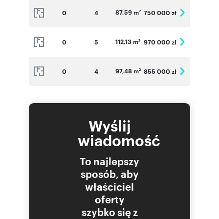
87,59 m
0
4
750 000 zł
2
112,13 m
0
5
970 000 zł
2
97,48 m
0
4
855 000 zł
2
Wyślij
wiadomość
To najlepszy
sposób, aby
właściciel
oferty
szybko się z