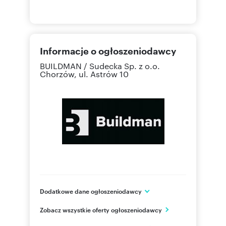
Informacje o ogłoszeniodawcy
BUILDMAN / Sudecka Sp. z o.o.
Chorzów, ul. Astrów 10
Dodatkowe dane ogłoszeniodawcy
BUILDMAN / Sudecka Sp. z o.o.
Zobacz wszystkie oferty ogłoszeniodawcy
ul. Podhalańska 26D
Kraków