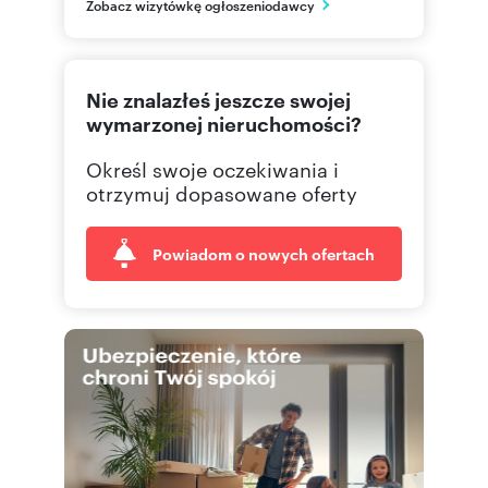
Zobacz wizytówkę ogłoszeniodawcy
małopolskie
570 02
Pokaż telefon
Nie znalazłeś jeszcze swojej
wymarzonej nieruchomości?
Określ swoje oczekiwania i
otrzymuj dopasowane oferty
Powiadom o nowych ofertach