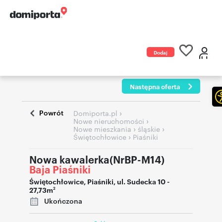
Dodaj
ogłoszenie
Następna oferta
Powrót
›
Domiporta.pl
›
Nowe nieruchomości
›
›
Nowe mieszkania
śląskie
›
Świętochłowice
Piaśniki
Nowa kawalerka(NrBP-M14)
Baja Piaśniki
Świętochłowice
,
Piaśniki
,
ul. Sudecka 10
-
27,73m
2
Ukończona