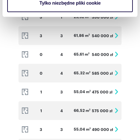
Tylko niezbędne pliki cookie
korzystasz z naszej witryny, udostępniamy partnerom
społecznościowym, reklamowym i analitycznym.
29,92 m
3
1
350 000 zł
2
Partnerzy mogą połączyć te informacje z innymi danymi
otrzymanymi od Ciebie lub uzyskanymi podczas
61,86 m
3
3
540 000 zł
2
korzystania z ich usług.
65,61 m
0
4
540 000 zł
2
65,32 m
0
4
585 000 zł
2
55,04 m
1
3
475 000 zł
2
66,52 m
1
4
575 000 zł
2
55,04 m
3
3
490 000 zł
2