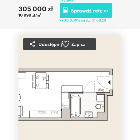
Reklama
305 000
zł
Sprawdź ratę >>
10 999 zł/m
2
RRSO 6,09% na dz. 01.06.26
Udostępnij
Zapisz