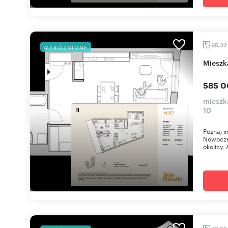
65,32
WYRÓŻNIONE
miesz
585 0
mieszka
10
Poznaj i
Nowoczes
okolicy. 