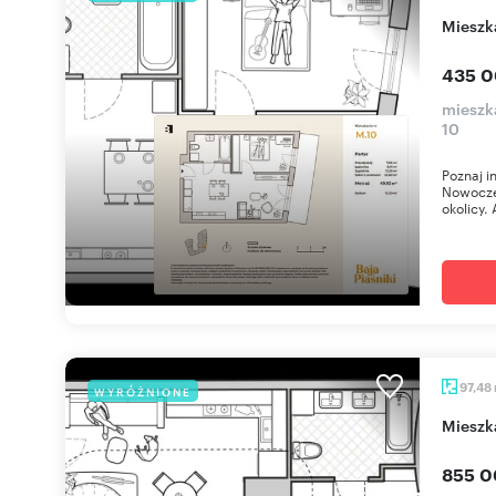
miesz
435 0
mieszka
10
Poznaj i
Nowoczes
okolicy. 
97,48
WYRÓŻNIONE
miesz
855 0