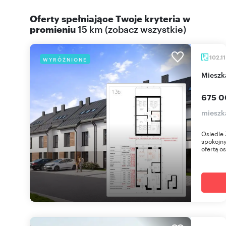
Oferty spełniające Twoje kryteria w
promieniu
15 km
(
zobacz wszystkie
)
102,1
WYRÓŻNIONE
miesz
675 0
mieszk
Osiedle 
spokojny
ofertą os