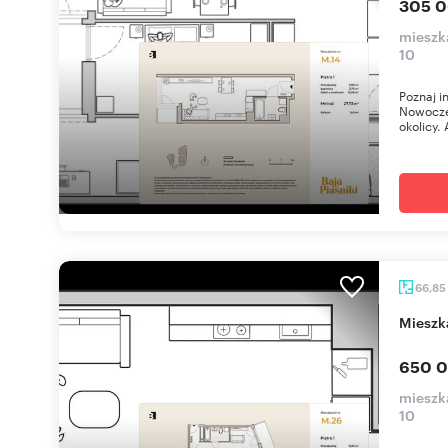
305 0
mieszka
10
Poznaj i
Nowoczes
okolicy. 
66,85
miesz
650 0
mieszka
10