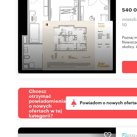
540 0
mieszka
10
Poznaj i
Nowoczes
okolicy. 
Chcesz
otrzymać
powiadomienia
Powiadom o nowych oferta
o nowych
ofertach w tej
kategorii?
27,73