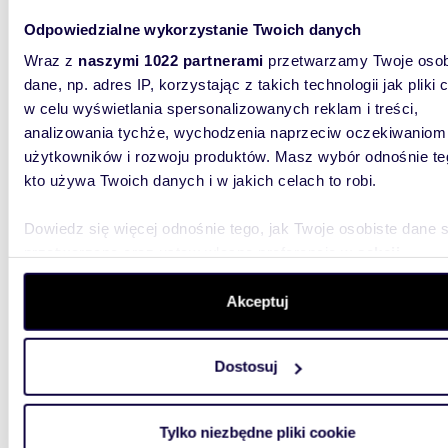
29,28
Odpowiedzialne wykorzystanie Twoich danych
miesz
Wraz z
naszymi 1022 partnerami
przetwarzamy Twoje osob
dane, np. adres IP, korzystając z takich technologii jak pliki 
335 0
w celu wyświetlania spersonalizowanych reklam i treści,
analizowania tychże, wychodzenia naprzeciw oczekiwaniom
mieszka
10
użytkowników i rozwoju produktów. Masz wybór odnośnie te
kto używa Twoich danych i w jakich celach to robi.
Poznaj i
Nowoczes
okolicy. 
Dowiedz się więcej odnośnie tego, jak Twoje osobiste dane 
przetwarzane oraz ustaw własne preferencje w
sekcji
szczegółów
. W Deklaracji plików cookie możesz zmienić lu
wycofać swoją zgodę w dowolnej chwili.
Akceptuj
Wykorzystujemy pliki cookie do spersonalizowania treści i r
Dostosuj
aby oferować funkcje społecznościowe i analizować ruch w 
66,85
witrynie. Informacje o tym, jak korzystasz z naszej witryny,
udostępniamy partnerom społecznościowym, reklamowym i
miesz
Tylko niezbędne pliki cookie
analitycznym. Partnerzy mogą połączyć te informacje z inn