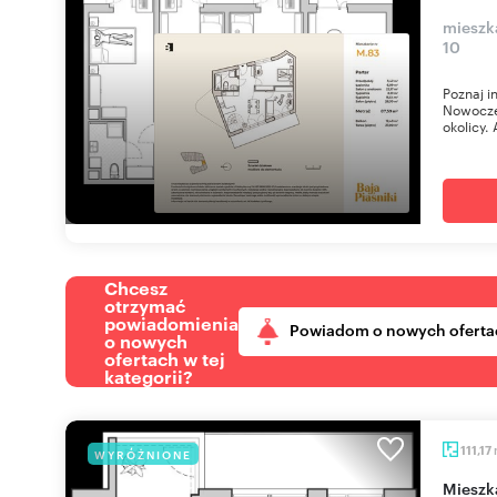
mieszka
10
Poznaj i
Nowoczes
okolicy. 
Chcesz
otrzymać
powiadomienia
Powiadom o nowych oferta
o nowych
ofertach w tej
kategorii?
111,17
WYRÓŻNIONE
miesz