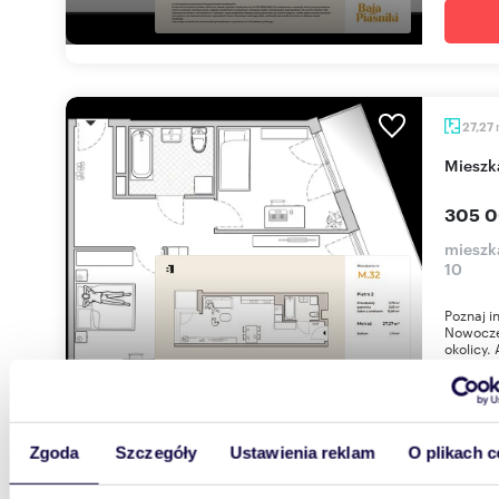
27,27
miesz
305 0
mieszka
10
Poznaj i
Nowoczes
okolicy. 
Zgoda
Szczegóły
Ustawienia reklam
O plikach c