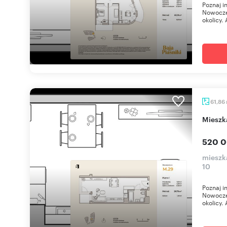
Poznaj i
Nowoczes
okolicy. 
61,86
miesz
520 0
mieszka
10
Poznaj i
Nowoczes
okolicy. 