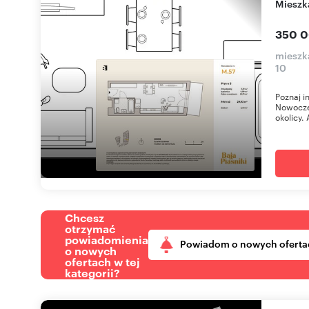
miesz
350 0
mieszka
10
Poznaj i
Nowoczes
okolicy. 
Chcesz
otrzymać
powiadomienia
Powiadom o nowych oferta
o nowych
ofertach w tej
kategorii?