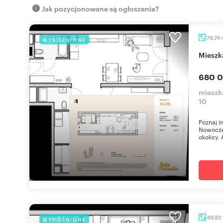
Jak pozycjonowane są ogłoszenia?
78,74
WYRÓŻNIONE
miesz
680 0
mieszka
10
Poznaj i
Nowoczes
okolicy. 
49,92
WYRÓŻNIONE