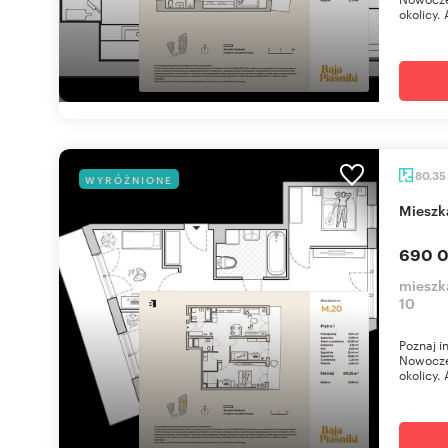
okolicy. 
80,35
WYRÓŻNIONE
miesz
690 0
mieszka
10
Poznaj i
Nowoczes
okolicy. 