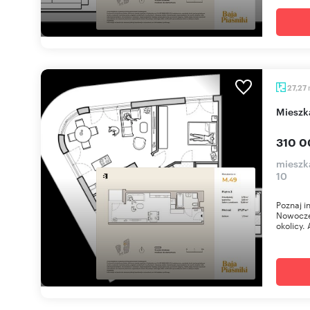
27,27
miesz
310 0
mieszka
10
Poznaj i
Nowoczes
okolicy. 