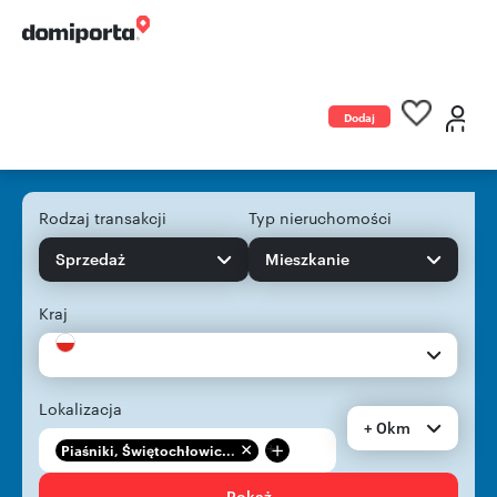
Dodaj
ogłoszenie
Rodzaj transakcji
Typ nieruchomości
Sprzedaż
Mieszkanie
Kraj
Lokalizacja
+ 0km
+
Piaśniki, Świętochłowic...
Pokaż