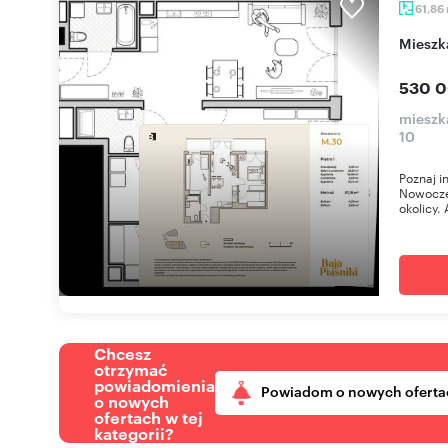
61,86
miesz
530 0
mieszka
10
Poznaj i
Nowoczes
okolicy. 
Chcesz
otrzymać
powiadomienia
Powiadom o nowych oferta
o nowych
ofertach w tej
kategorii?