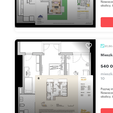
Nowoczes
okolicy. 
61,86
miesz
540 0
mieszka
10
Poznaj i
Nowoczes
okolicy. 