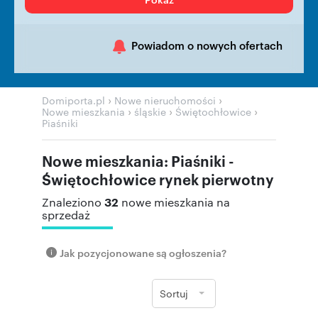
Powiadom o nowych ofertach
›
›
Domiporta.pl
Nowe nieruchomości
›
›
›
Nowe mieszkania
śląskie
Świętochłowice
Piaśniki
Nowe mieszkania: Piaśniki -
Świętochłowice rynek pierwotny
32
Znaleziono
nowe mieszkania na
sprzedaż
Jak pozycjonowane są ogłoszenia?
Sortuj