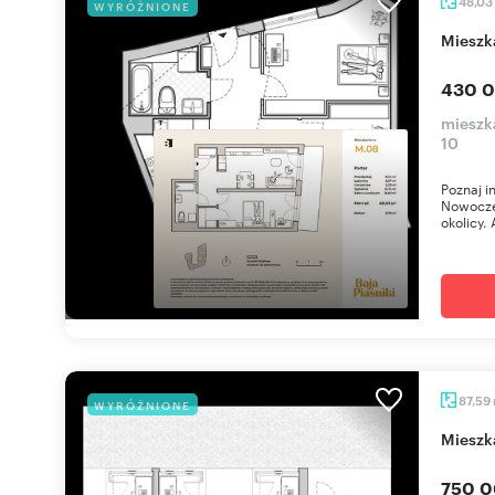
48,03
WYRÓŻNIONE
miesz
430 0
mieszka
10
Poznaj i
Nowoczes
okolicy. 
87,59
WYRÓŻNIONE
miesz
750 0