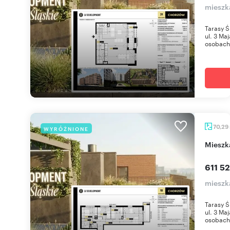
mieszk
Tarasy Ś
ul. 3 Ma
osobach 
70,29
WYRÓŻNIONE
miesz
611 52
mieszk
Tarasy Ś
ul. 3 Ma
osobach 