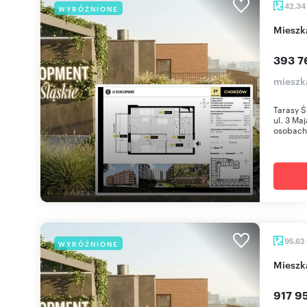
42,34
WYRÓŻNIONE
miesz
393 7
mieszk
Tarasy Ś
ul. 3 Ma
osobach 
95,62
WYRÓŻNIONE
miesz
917 95