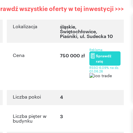
rawdź wszystkie oferty w tej inwestycji >>>
Lokalizacja
śląskie
,
Świętochłowice
,
Piaśniki
,
ul. Sudecka 10
Reklama
Cena
750 000 zł
Sprawdź
ratę
RSSO 6,09% na dz.
01.06.26
Liczba pokoi
4
Liczba pięter w
3
budynku