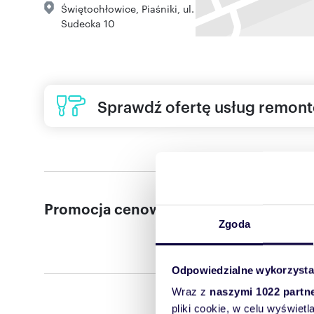
Świętochłowice
,
Piaśniki
,
ul.
Sudecka 10
Sprawdź ofertę usług remon
Promocja cenowa
Zgoda
Harmonogram płatnoś
Odpowiedzialne wykorzysta
Wraz z
naszymi 1022 partn
pliki cookie, w celu wyświet