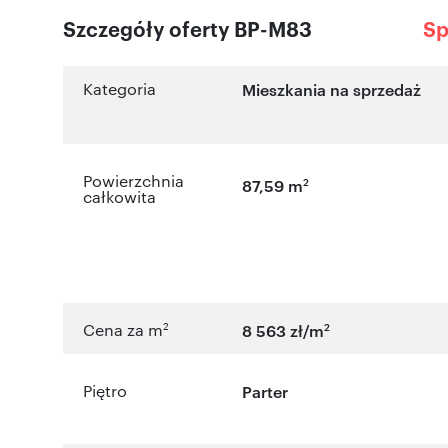
Szczegóły oferty BP-M83
Sp
Kategoria
Mieszkania na sprzedaż
Powierzchnia
2
87,59 m
całkowita
2
2
Cena za m
8 563 zł/m
Piętro
Parter