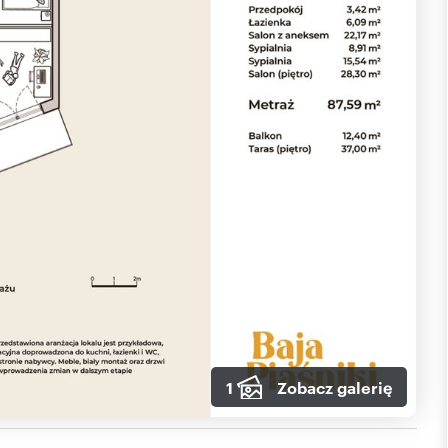
1
Zobacz galerię