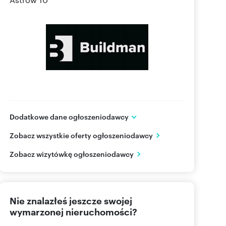
Dodatkowe dane ogłoszeniodawcy
BUILDMAN / Sudecka Sp. z o.o.
Zobacz wszystkie oferty ogłoszeniodawcy
ul. Podhalańska 26D
Kraków
małopolskie
Zobacz wizytówkę ogłoszeniodawcy
570 02
Pokaż telefon
Nie znalazłeś jeszcze swojej
wymarzonej nieruchomości?