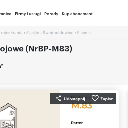
ranica
Firmy i usługi
Porady
Kup abonament
›
›
›
 mieszkania
śląskie
Świętochłowice
Piaśniki
kojowe (NrBP-M83)
2
m
Udostępnij
Zapisz