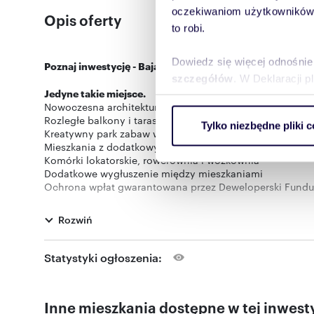
oczekiwaniom użytkowników i
Opis oferty
to robi.
Dowiedz się więcej odnośnie
Poznaj inwestycję - Baja Piaśniki
szczegółów
. W Deklaracji 
Jedyne takie miejsce.
Nowoczesna architektura zatopiona w zieleni, w cichej ok
Wykorzystujemy pliki cookie 
Rozległe balkony i tarasy do 80m2
Tylko niezbędne pliki c
ruch w naszej witrynie. Inf
Kreatywny park zabaw w zieleni
Mieszkania z dodatkowymi przestrzeniami do pracy
reklamowym i analitycznym. 
Komórki lokatorskie, rowerownia i wózkownia
uzyskanymi podczas korzysta
Dodatkowe wygłuszenie między mieszkaniami
Ochrona wpłat gwarantowana przez Deweloperski Fundu
Planowane zakończenie budowy:
2 kwartał 2026.
Rozwiń
W najbliższym sąsiedztwie znajdziesz:
300 m
Statystyki ogłoszenia:
500 m
700 m
1000 m
- Park miejski Skałka, Kąpielisko Skałka.
Inne mieszkania dostępne w tej inwesty