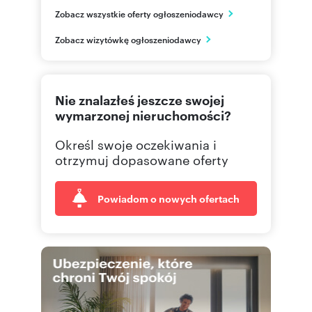
BUILDMAN / Sudecka Sp. z o.o.
Zobacz wszystkie oferty ogłoszeniodawcy
ul. Podhalańska 26D
Kraków
Zobacz wizytówkę ogłoszeniodawcy
małopolskie
570 02
Pokaż telefon
Nie znalazłeś jeszcze swojej
wymarzonej nieruchomości?
Określ swoje oczekiwania i
otrzymuj dopasowane oferty
Powiadom o nowych ofertach