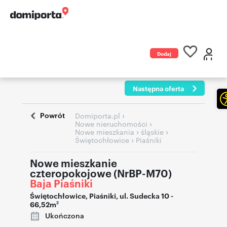
Dodaj
ogłoszenie
Następna oferta
Powrót
›
Domiporta.pl
›
Nowe nieruchomości
›
›
Nowe mieszkania
śląskie
›
Świętochłowice
Piaśniki
Nowe mieszkanie
czteropokojowe (NrBP-M70)
Baja Piaśniki
Świętochłowice
,
Piaśniki
,
ul. Sudecka 10
-
66,52m
2
Ukończona