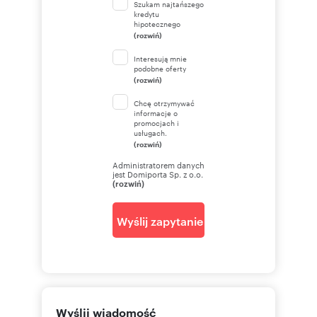
Szukam najtańszego
kredytu
hipotecznego
(rozwiń)
Interesują mnie
podobne oferty
(rozwiń)
Chcę otrzymywać
informacje o
promocjach i
usługach.
(rozwiń)
Administratorem danych
jest Domiporta Sp. z o.o.
(rozwiń)
Wyślij zapytanie
Wyślij wiadomość