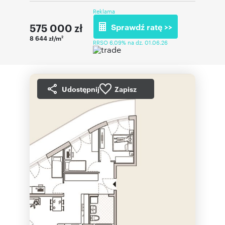
Reklama
575 000
zł
Sprawdź ratę >>
8 644 zł/m
2
RRSO 6,09% na dz. 01.06.26
Udostępnij
Zapisz