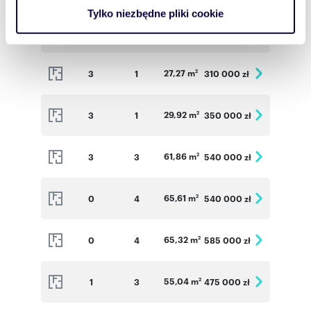
analizować ruch w naszej witrynie. Informacje o tym, jak
Tylko niezbędne pliki cookie
korzystasz z naszej witryny, udostępniamy partnerom
27,73 m
3
1
310 000 zł
2
społecznościowym, reklamowym i analitycznym.
Partnerzy mogą połączyć te informacje z innymi danymi
otrzymanymi od Ciebie lub uzyskanymi podczas
27,27 m
3
1
310 000 zł
2
korzystania z ich usług.
29,92 m
3
1
350 000 zł
2
61,86 m
3
3
540 000 zł
2
65,61 m
0
4
540 000 zł
2
65,32 m
0
4
585 000 zł
2
55,04 m
1
3
475 000 zł
2