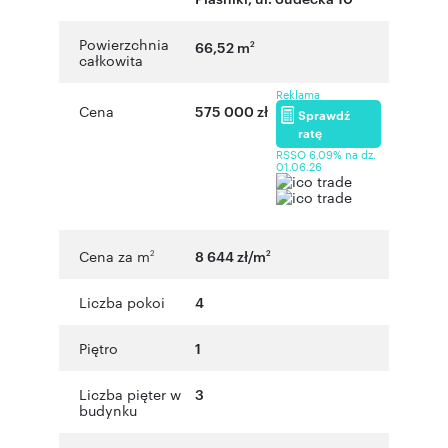
Powierzchnia
66,52 m
2
całkowita
Reklama
Cena
575 000 zł
Sprawdź
ratę
RSSO 6,09% na dz.
01.06.26
Cena za m
8 644 zł/m
2
2
Liczba pokoi
4
Piętro
1
Liczba pięter w
3
budynku