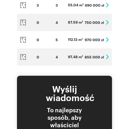
55,04 m
3
3
490 000 zł
2
87,59 m
0
4
750 000 zł
2
112,13 m
0
5
970 000 zł
2
97,48 m
0
4
855 000 zł
2
Wyślij
wiadomość
To najlepszy
sposób, aby
właściciel