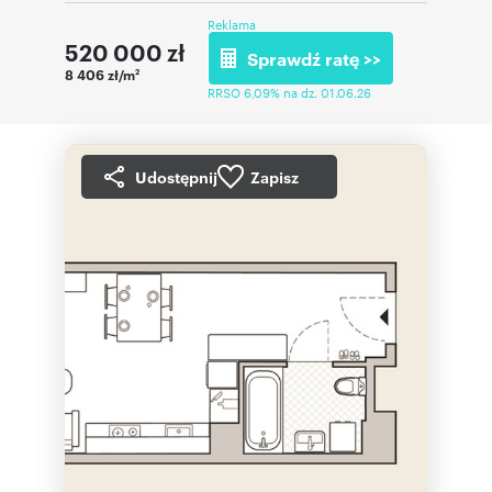
Reklama
520 000
zł
Sprawdź ratę >>
8 406 zł/m
2
RRSO 6,09% na dz. 01.06.26
Udostępnij
Zapisz