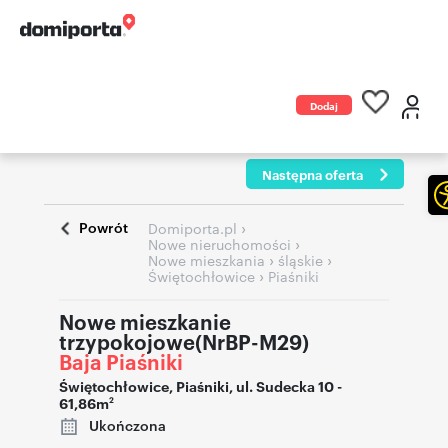
Dodaj
ogłoszenie
Następna oferta
Powrót
›
Domiporta.pl
›
Nowe nieruchomości
›
›
Nowe mieszkania
śląskie
›
Świętochłowice
Piaśniki
Nowe mieszkanie
trzypokojowe(NrBP-M29)
Baja Piaśniki
Świętochłowice
,
Piaśniki
,
ul. Sudecka 10
-
61,86m
2
Ukończona