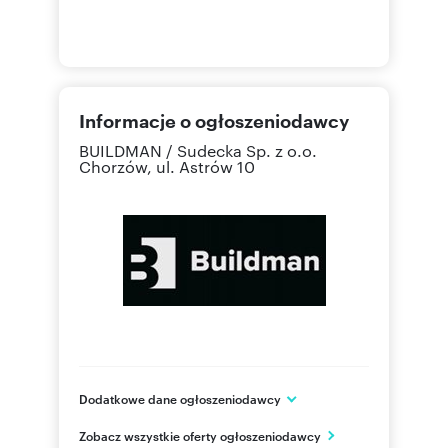
Informacje o ogłoszeniodawcy
BUILDMAN / Sudecka Sp. z o.o.
Chorzów, ul. Astrów 10
Dodatkowe dane ogłoszeniodawcy
BUILDMAN / Sudecka Sp. z o.o.
Zobacz wszystkie oferty ogłoszeniodawcy
ul. Podhalańska 26D