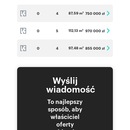
87,59 m
0
4
750 000 zł
2
112,13 m
0
5
970 000 zł
2
97,48 m
0
4
855 000 zł
2
Wyślij
wiadomość
To najlepszy
sposób, aby
właściciel
oferty