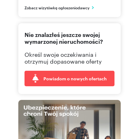
Kraków
Zobacz wizytówkę ogłoszeniodawcy
małopolskie
570 02
Pokaż telefon
Nie znalazłeś jeszcze swojej
wymarzonej nieruchomości?
Określ swoje oczekiwania i
otrzymuj dopasowane oferty
Powiadom o nowych ofertach