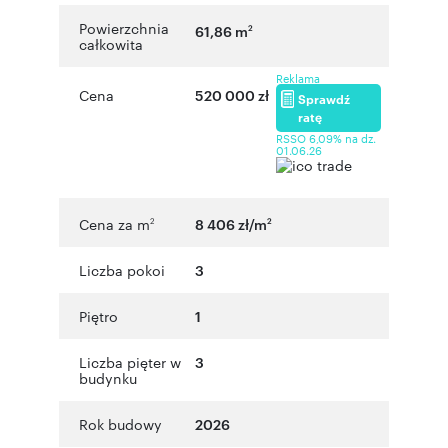
Powierzchnia
61,86 m
2
całkowita
Reklama
Cena
520 000 zł
Sprawdź
ratę
RSSO 6,09% na dz.
01.06.26
Cena za m
8 406 zł/m
2
2
Liczba pokoi
3
Piętro
1
Liczba pięter w
3
budynku
Rok budowy
2026