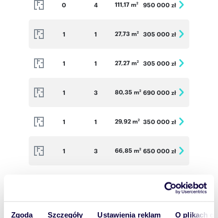
111,17 m
0
4
950 000 zł
inżynierów budownictwa z doświadczeniem w
2
realizacji dużych i skomplikowanych
inwestycji. Na przestrzeni lat firma
wyspiecjalizowała się w realizacji budynków
27,73 m
1
1
305 000 zł
2
mieszkaniowych dla deweloperów na terenie
Śląska i Małopolski. W 2020 roku działalność
budowlana (Buildman Construction) została
27,27 m
1
1
305 000 zł
2
rozszerzona o realizację i sprzedaż własnych
inwestycji.
80,35 m
1
3
690 000 zł
2
Numer oferty: BP-M29
29,92 m
1
1
350 000 zł
2
66,85 m
1
3
650 000 zł
2
61,86 m
1
3
530 000 zł
2
27,73 m
2
1
305 000 zł
2
Zgoda
Szczegóły
Ustawienia reklam
O plikach c