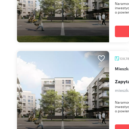
Naramow
inwestyc
o powier
128,7
miesz
Zapyta
mieszk
Naramow
inwestyc
o powier