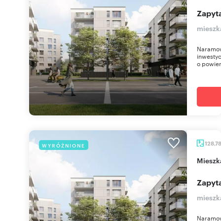
Zapyta
mieszk
Naramow
inwestyc
o powier
128,7
WYRÓŻNIONE
miesz
Zapyta
mieszk
Naramow