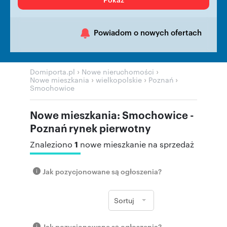
Powiadom o nowych ofertach
›
›
Domiporta.pl
Nowe nieruchomości
›
›
›
Nowe mieszkania
wielkopolskie
Poznań
Smochowice
Nowe mieszkania: Smochowice -
Poznań rynek pierwotny
1
Znaleziono
nowe mieszkanie na sprzedaż
Jak pozycjonowane są ogłoszenia?
Sortuj
Jak pozycjonowane są ogłoszenia?