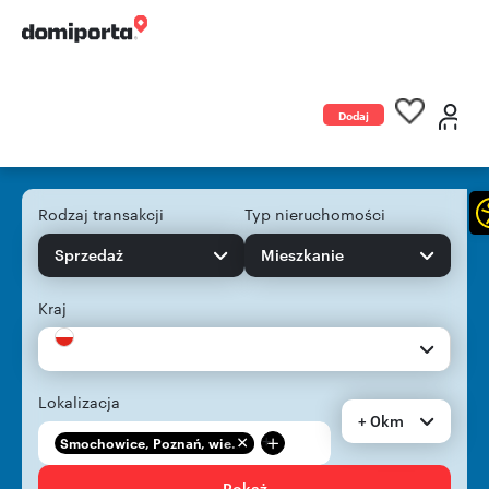
Dodaj
ogłoszenie
Rodzaj transakcji
Typ nieruchomości
Sprzedaż
Mieszkanie
Kraj
Lokalizacja
+ 0km
+
Smochowice, Poznań, wie...
Pokaż