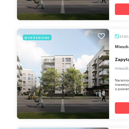
67,93
WYRÓŻNIONE
miesz
Zapyta
mieszk
Naramow
inwestyc
o powier