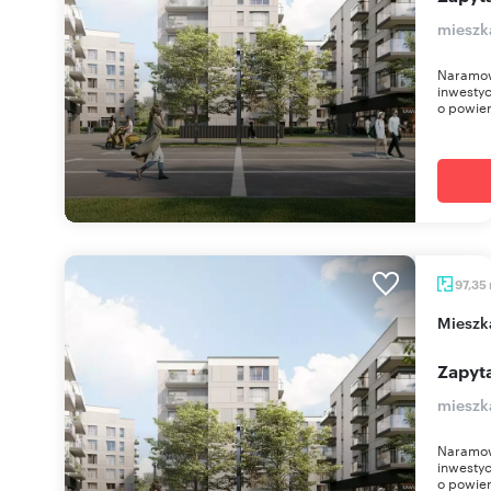
mieszk
Naramow
inwestyc
o powier
97,35
miesz
Zapyta
mieszk
Naramow
inwestyc
o powier