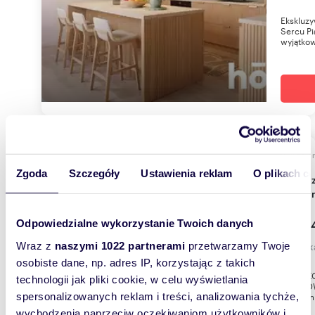
Ekskluz
Sercu P
wyjątkow
70,61
WYRÓŻNIONE
Zgoda
Szczegóły
Ustawienia reklam
O plikach c
Do sprzedania nowoczesny 3-pokojowy
aparta
861 44
Odpowiedzialne wykorzystanie Twoich danych
mieszk
Wraz z
naszymi 1022 partnerami
przetwarzamy Twoje
osobiste dane, np. adres IP, korzystając z takich
WYJĄTKO
technologii jak pliki cookie, w celu wyświetlania
(PIĄTKOW
centrum 
spersonalizowanych reklam i treści, analizowania tychże,
wychodzenia naprzeciw oczekiwaniom użytkowników i