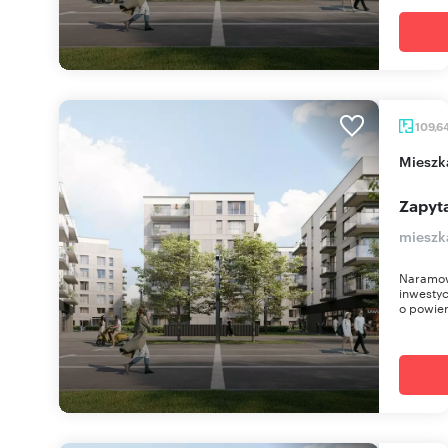
109,6
miesz
Zapyta
mieszk
Naramow
inwestyc
o powier