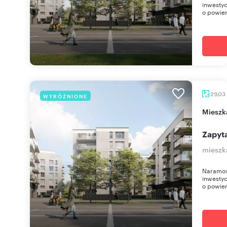
inwestyc
o powier
29,03
WYRÓŻNIONE
miesz
Zapyta
mieszk
Naramow
inwestyc
o powier