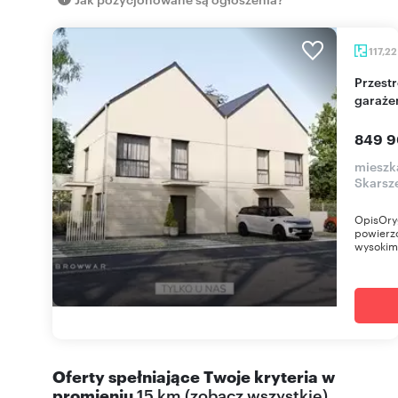
117,2
Przestronne 117 m² dwupoziomowe mieszkanie z
garaże
849 9
mieszk
Skarsz
OpisOry
powierzc
wysokim
Oferty spełniające Twoje kryteria w
promieniu
15 km
(
zobacz wszystkie
)