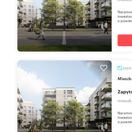
Naramow
inwestyc
o powier
29,03
miesz
Zapyta
mieszk
Naramow
inwestyc
o powier