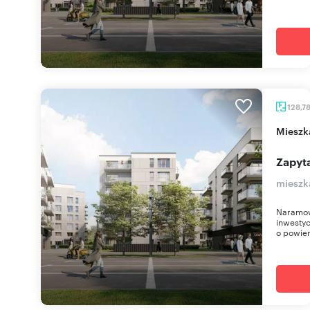
128,7
miesz
Zapyta
mieszk
Naramow
inwestyc
o powier