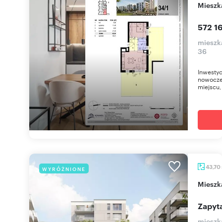
miesz
572 16
mieszk
36
Inwestyc
nowocze
miejscu, 
43,70
WYRÓŻNIONE
miesz
Zapyta
mieszk