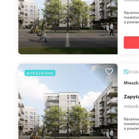
Naramow
inwestyc
o powier
57,38
WYRÓŻNIONE
miesz
Zapyta
mieszk
Naramow
inwestyc
o powier