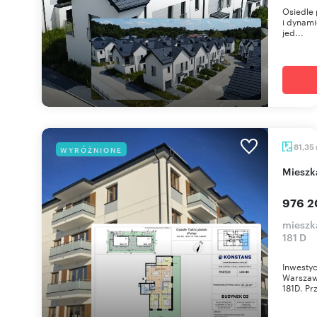
Osiedle 
i dynami
jed...
81,35
WYRÓŻNIONE
miesz
976 2
mieszka
181 D
Inwestyc
Warszawi
181D. Prz