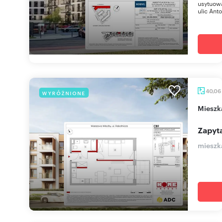
usytuow
ulic Anto
40,06
WYRÓŻNIONE
miesz
Zapyta
mieszk