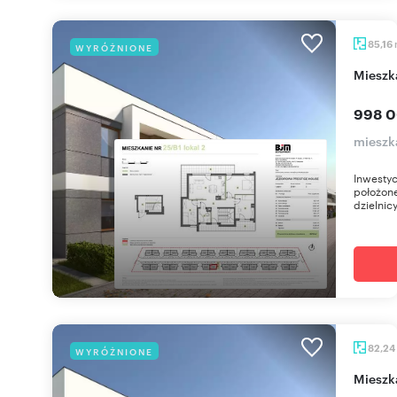
85,16
WYRÓŻNIONE
miesz
998 0
mieszk
Inwestyc
położone
dzielnic
82,24
WYRÓŻNIONE
miesz