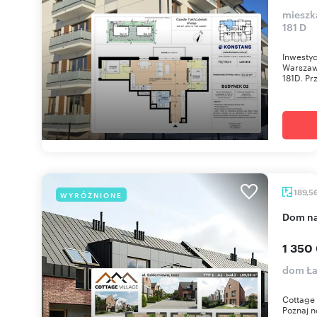
mieszka
181 D
Inwestyc
Warszawi
181D. Prz
189,5
WYRÓŻNIONE
dom n
1 350
dom Ła
Cottage 
Poznaj n