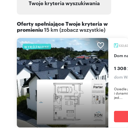
Twoje kryteria wyszukiwania
Oferty spełniające Twoje kryteria w
promieniu
15 km
(
zobacz wszystkie
)
132,6
WYRÓŻNIONE
dom n
1 308 
dom Wa
Osiedle 
i dynami
jed...