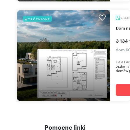
284,
WYRÓŻNIONE
dom n
3 134 
dom KO
Gaia Par
Jeziorny
domów p
Pomocne linki