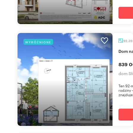
92,39
WYRÓŻNIONE
dom n
839 0
dom Sł
Ten 92-m
rodziny 
znajduje 