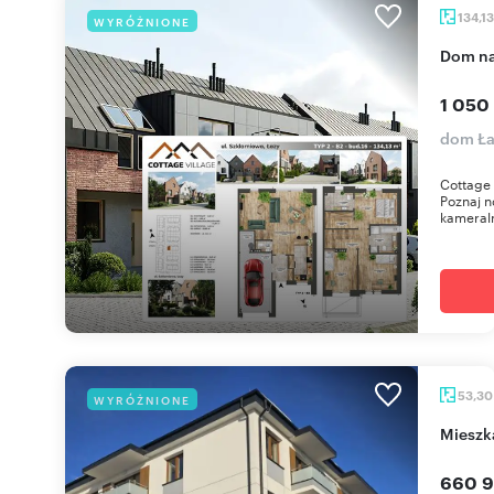
134,1
WYRÓŻNIONE
dom n
1 050
dom Ła
Cottage 
Poznaj n
kameraln
53,3
WYRÓŻNIONE
miesz
660 9