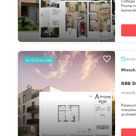
Cottage 
Poznaj n
kameraln
43,18
WYRÓŻNIONE
miesz
686 5
mieszk
Piaseczn
mieszkan
architekt