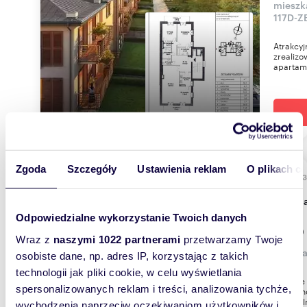
mieszk
117D-Z
Atrakcy
zrealizo
apartame
Zgoda
Szczegóły
Ustawienia reklam
O plikach c
134,1
WYRÓŻNIONE
dom n
Odpowiedzialne wykorzystanie Twoich danych
1 050
Wraz z
naszymi 1022 partnerami
przetwarzamy Twoje
dom Ła
osobiste dane, np. adres IP, korzystając z takich
technologii jak pliki cookie, w celu wyświetlania
Cottage 
spersonalizowanych reklam i treści, analizowania tychże,
Poznaj n
kameraln
wychodzenia naprzeciw oczekiwaniom użytkowników i