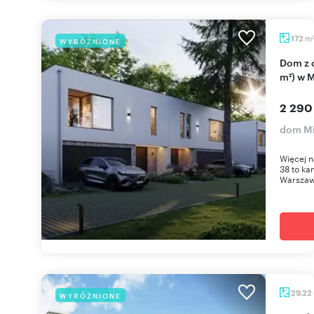
m
172
WYRÓŻNIONE
Dom z ogrodem, garaż, energooszczędny (172
m²) w 
2 290
dom Mi
Więcej n
38 to ka
Warszawą
29,22
WYRÓŻNIONE