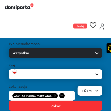
Dodaj
ogłoszenie
Typ nieruchomości
Wszystkie
Kraj
Lokalizacja
+ 0km
+
Chylice-Pólko, mazowiec...
Pokaż