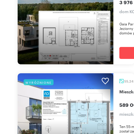
3 976 
dom KO
Gaia Par
Jeziorny
domów p
55,24
WYRÓŻNIONE
miesz
589 0
mieszk
Ten 55-
został z