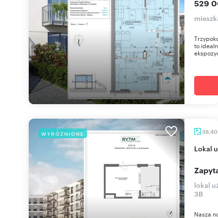
529 0
mieszk
Trzypok
to ideal
ekspozyc
38,4
WYRÓŻNIONE
lokal
Zapyta
lokal 
3B
Nasza n