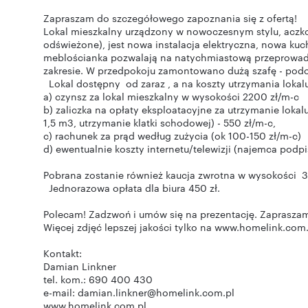
Zapraszam do szczegółowego zapoznania się z ofertą!
Lokal mieszkalny urządzony w nowoczesnym stylu, aczko
odświeżone), jest nowa instalacja elektryczna, nowa kuc
meblościanka pozwalają na natychmiastową przeprowad
zakresie. W przedpokoju zamontowano dużą szafę - podob
Lokal dostępny od zaraz , a na koszty utrzymania lokalu
a) czynsz za lokal mieszkalny w wysokości 2200 zł/m-c
b) zaliczka na opłaty eksploatacyjne za utrzymanie lok
1,5 m3, utrzymanie klatki schodowej) - 550 zł/m-c,
c) rachunek za prąd według zużycia (ok 100-150 zł/m-c)
d) ewentualnie koszty internetu/telewizji (najemca pod
Pobrana zostanie również kaucja zwrotna w wysokości 
Jednorazowa opłata dla biura 450 zł.
Polecam! Zadzwoń i umów się na prezentację. Zaprasza
Więcej zdjęć lepszej jakości tylko na www.homelink.com.
Kontakt:
Damian Linkner
tel. kom.: 690 400 430
e-mail: damian.linkner@homelink.com.pl
www.homelink.com.pl