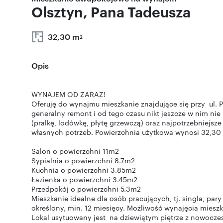
Olsztyn, Pana Tadeusza
32,30 m
2
Opis
WYNAJEM OD ZARAZ!
Oferuję do wynajmu mieszkanie znajdujące się przy ul. Pa
generalny remont i od tego czasu nikt jeszcze w nim n
(pralkę, lodówkę, płytę grzewczą) oraz najpotrzebniejsz
własnych potrzeb. Powierzchnia użytkowa wynosi 32,30 n
Salon o powierzchni 11m2
Sypialnia o powierzchni 8.7m2
Kuchnia o powierzchni 3.85m2
Łazienka o powierzchni 3.45m2
Przedpokój o powierzchni 5.3m2
Mieszkanie idealne dla osób pracujących, tj. singla, p
określony, min. 12 miesięcy. Możliwość wynajęcia mieszk
Lokal usytuowany jest na dziewiątym piętrze z nowocze