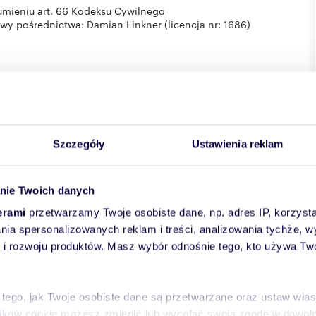
zumieniu art. 66 Kodeksu Cywilnego
 pośrednictwa: Damian Linkner (licencja nr: 1686)
Szczegóły
Ustawienia reklam
nie Twoich danych
erami
przetwarzamy Twoje osobiste dane, np. adres IP, korzystaj
lania spersonalizowanych reklam i treści, analizowania tychże,
o-mazurskie
powiat:
Olsztyn
miejscowość:
Olsztyn
ulica:
 rozwoju produktów. Masz wybór odnośnie tego, kto używa Twoi
 tego, jak Twoje osobiste dane są przetwarzane oraz ustaw wła
plików cookie możesz zmienić lub wycofać swoją zgodę w dowolne