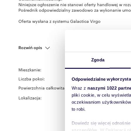
Niniejsze ogłoszenie nie stanowi oferty handlowej w ro
Pośrednik odpowiedzialny zawodowo za wykonanie umowy
Oferta wysłana z systemu Galactica Virgo
Rozwiń opis
Zgoda
Mieszkanie:
na wynajem
Liczba pokoi:
2
Odpowiedzialne wykorzysta
Powierzchnia całkowita:
Wraz z
naszymi 1022 partn
32,30 m
2
pliki cookie, w celu wyświet
Lokalizacja:
województwo:
warmińsk
Pana Tadeusza
oczekiwaniom użytkowników i
to robi.
Dowiedz się więcej odnośnie
szczegółów
. W Deklaracji 