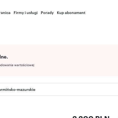
ranica
Firmy i usługi
Porady
Kup abonament
lne.
udowania wartościowej
warmińsko-mazurskie