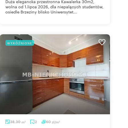
Duża elegancka przestronna Kawalerka 30m2,
wolna od 1.lipca 2026, dla niepalących studentów,
osiedle Brzeziny blisko Uniwersytet...
WYRÓŻNIONE
38,30
m
2
60
zł/m
2
2