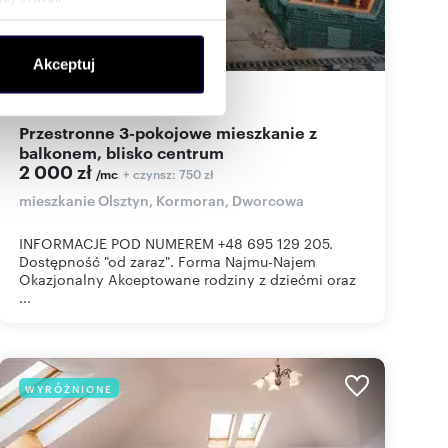
ołecznościowe i analizować
Akceptuj
artnerom społecznościowym,
anymi od Ciebie lub
48,27
m
3
41
zł/m
2
2
Przestronne 3-pokojowe mieszkanie z
balkonem, blisko centrum
2 000 zł
+ czynsz: 750 zł
/mc
mieszkanie Olsztyn, Kormoran, Dworcowa
INFORMACJE POD NUMEREM +48 695 129 205.
Dostępność "od zaraz". Forma Najmu-Najem
Okazjonalny Akceptowane rodziny z dziećmi oraz
...
WYRÓŻNIONE