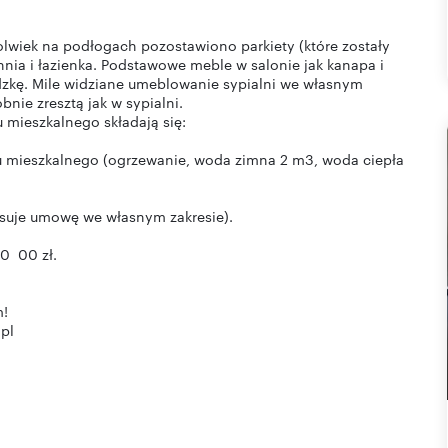
lwiek na podłogach pozostawiono parkiety (które zostały
hnia i łazienka. Podstawowe meble w salonie jak kanapa i
zkę. Mile widziane umeblowanie sypialni we własnym
nie zresztą jak w sypialni.
 mieszkalnego składają się:
alu mieszkalnego (ogrzewanie, woda zimna 2 m3, woda ciepła
pisuje umowę we własnym zakresie).
30 00 zł.
m!
pl