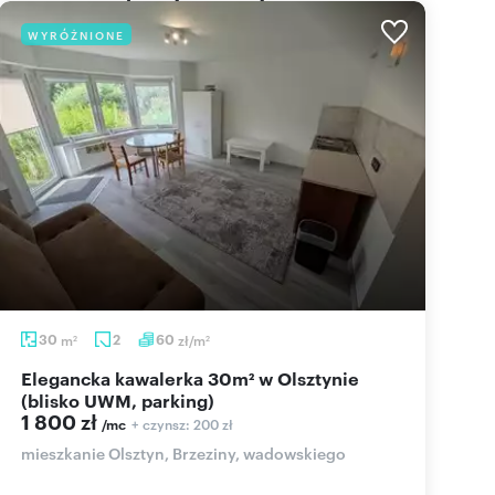
WYRÓŻNIONE
30
m
2
60
zł/m
2
2
Elegancka kawalerka 30m² w Olsztynie
(blisko UWM, parking)
1 800 zł
+ czynsz: 200 zł
/mc
mieszkanie Olsztyn, Brzeziny, wadowskiego