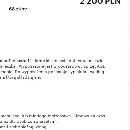
2 200 PLN
2
68 zł/m
na Tadeusza 12 , które kilkanaście dni temu przeszło
ie mieszkał. Wyposażone jest w podstawowy sprzęt AGD
e meble. Do wyposażenia pozostaje sypialnia - według
a którą składają się:
ary pracującej lub młodego małżeństwa. Umowa na czas
ania dla osób ze zwierzętami.
sną i cichobieżną widną.