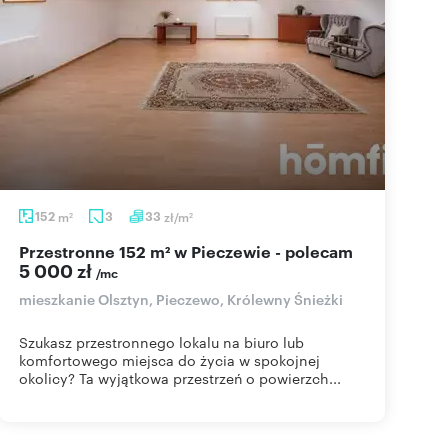
152
m
3
33
zł/m
2
2
Przestronne 152 m² w Pieczewie - polecam
5 000 zł
/mc
mieszkanie Olsztyn, Pieczewo, Królewny Śnieżki
Szukasz przestronnego lokalu na biuro lub
komfortowego miejsca do życia w spokojnej
okolicy? Ta wyjątkowa przestrzeń o powierzch...