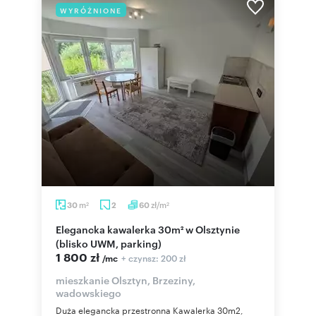
WYRÓŻNIONE
m
zł/m
30
2
60
2
2
Elegancka kawalerka 30m² w Olsztynie
(blisko UWM, parking)
1 800 zł
+ czynsz: 200 zł
/mc
mieszkanie Olsztyn, Brzeziny,
wadowskiego
Duża elegancka przestronna Kawalerka 30m2,