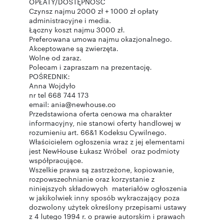
OPŁATY/DOSTĘPNOŚĆ
Czynsz najmu 2000 zł + 1000 zł opłaty
administracyjne i media.
Łączny koszt najmu 3000 zł.
Preferowana umowa najmu okazjonalnego.
Akceptowane są zwierzęta.
Wolne od zaraz.
Polecam i zapraszam na prezentację.
POŚREDNIK:
Anna Wojdyło
nr tel 668 744 173
email: ania@newhouse.co
Przedstawiona oferta cenowa ma charakter
informacyjny, nie stanowi oferty handlowej w
rozumieniu art. 66&1 Kodeksu Cywilnego.
Właścicielem ogłoszenia wraz z jej elementami
jest NewHouse Łukasz Wróbel oraz podmioty
współpracujące.
Wszelkie prawa są zastrzeżone, kopiowanie,
rozpowszechnianie oraz korzystanie z
niniejszych składowych materiałów ogłoszenia
w jakikolwiek inny sposób wykraczający poza
dozwolony użytek określony przepisami ustawy
z 4 lutego 1994 r. o prawie autorskim i prawach