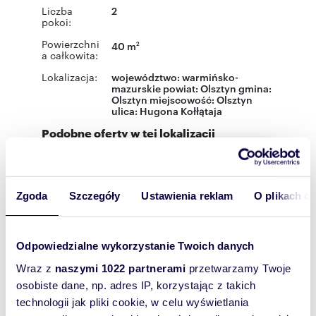
Liczba
2
pokoi:
Powierzchni
40 m
2
a całkowita:
Lokalizacja:
województwo:
warmińsko-
mazurskie
powiat:
Olsztyn
gmina:
Olsztyn
miejscowość:
Olsztyn
ulica:
Hugona Kołłątaja
Podobne oferty w tej lokalizacji
WYRÓŻNIONE
Zgoda
Szczegóły
Ustawienia reklam
O plikach c
Odpowiedzialne wykorzystanie Twoich danych
Wraz z
naszymi 1022 partnerami
przetwarzamy Twoje
osobiste dane, np. adres IP, korzystając z takich
technologii jak pliki cookie, w celu wyświetlania