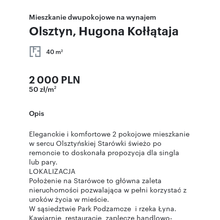
Mieszkanie dwupokojowe na wynajem
Olsztyn, Hugona Kołłątaja
40 m
2
2 000 PLN
50 zł/m
2
Opis
Eleganckie i komfortowe 2 pokojowe mieszkanie
w sercu Olsztyńskiej Starówki świeżo po
remoncie to doskonała propozycja dla singla
lub pary.
LOKALIZACJA
Położenie na Starówce to główna zaleta
nieruchomości pozwalająca w pełni korzystać z
uroków życia w mieście.
W sąsiedztwie Park Podzamcze i rzeka Łyna.
Kawiarnie, restauracje, zaplecze handlowo-