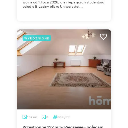
wolna od 1.lipca 2026, dla niepalących studentów,
osiedle Brzeziny blisko Uniwersytet...
WYRÓŻNIONE
m
zł/m
152
3
33
2
2
Przestronne 152 m² w Pieczewie - polecam