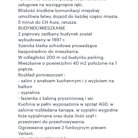
usługowe na wyciągnięcie ręki.
Bliskość środków komunikacji miejskiej
umożliwia łatwy dojazd do każdej części miasta.
5 minut do CH Aura, ratusza.
BUDYNEK/MIESZKANIE
2 piętrowy zadbany budynek został
wybudowany w 1997 r.
Szeroka klatka schodowa prowadząca
bezpośrednio do mieszkania.
W odległości 200 m od budynku parking.
Mieszkanie o powierzchni 40 m2 położone na 1
piętrze.
Rozkład pomieszczeń :
- salon z aneksem kuchennym i z wyjściem na
balkon
- sypialnia
- łazienka z kabiną prysznicową i wc
Kuchnia w pełni wyposażona w sprzęt AGD, w
salonie rozkładana kanapa, w sypialni wygodne
łoże sypialniane oraz duża ilość szaf i
przestrzeni do przechowywania.
Ogrzewanie gazowe 2 funkcyjnym piecem
Vailant.