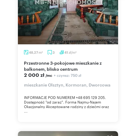
m
zł/m
48,27
3
41
2
2
Przestronne 3-pokojowe mieszkanie z
balkonem, blisko centrum
2 000 zł
+ czynsz: 750 zł
/mc
mieszkanie Olsztyn, Kormoran, Dworcowa
INFORMACJE POD NUMEREM +48 695 129 205.
Dostępność "od zaraz". Forma Najmu-Najem
Okazjonalny Akceptowane rodziny z dziećmi oraz
...