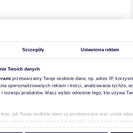
towych
Szczegóły
Ustawienia reklam
nie Twoich danych
erami
przetwarzamy Twoje osobiste dane, np. adres IP, korzystaj
lania spersonalizowanych reklam i treści, analizowania tychże,
 rozwoju produktów. Masz wybór odnośnie tego, kto używa Twoi
moran w Olsztynie.
sce miasta można stąd dojechać zarówno autobusem jak i
 tego, jak Twoje osobiste dane są przetwarzane oraz ustaw wła
 sprzyja odpoczynkowi i spacerom.
plików cookie możesz zmienić lub wycofać swoją zgodę w dowolne
, m.in przedszkole, szpital, przychodnia, banki, basen, sklepy,