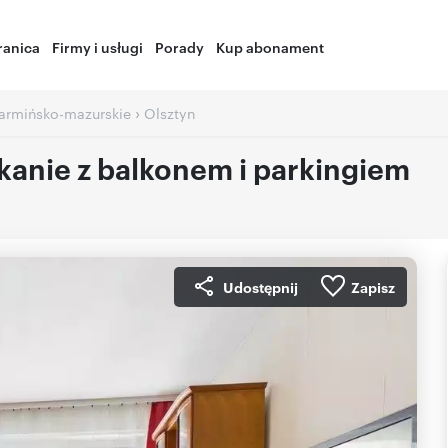
ranica
Firmy i usługi
Porady
Kup abonament
›
armińsko-mazurskie
Olsztyn
anie z balkonem i parkingiem
Udostępnij
Zapisz