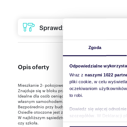
Sprawdź ofertę usług remon
Zgoda
Opis oferty
Odpowiedzialne wykorzysta
Wraz z
naszymi 1022 partn
pliki cookie, w celu wyświet
Mieszkanie 2- pokojowe na wynajem.
oczekiwaniom użytkowników i
Znajduje się w bloku przy ul. Dworcowej na Osiedlu Kor
to robi.
Idealne dla osób ceniących sobie wygodę, w każde miej
własnym samochodem.
Bezpośrednio przy budynku znajduje się parking.
Dowiedz się więcej odnośnie
Osiedle otoczone jest zielenią, drzewami i krzewami, co
szczegółów
. W Deklaracji 
W najbliższym sąsiedztwie mieści się pełna infrastruktura
czy szkoła.