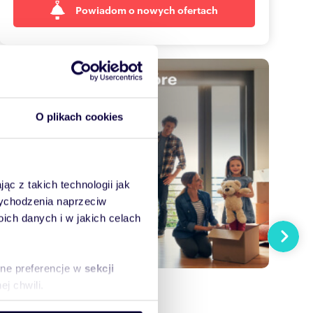
Powiadom o nowych ofertach
O plikach cookies
ąc z takich technologii jak
 wychodzenia naprzeciw
ch danych i w jakich celach
Następn
sne preferencje w
sekcji
j chwili.