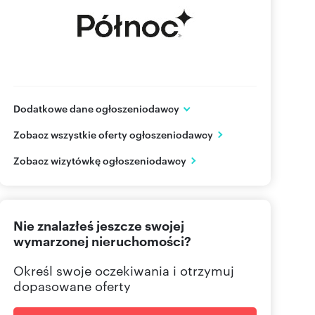
Dodatkowe dane ogłoszeniodawcy
ul. Balicka 75/4
Zobacz wszystkie oferty ogłoszeniodawcy
Kraków
małopolskie
PL
Zobacz wizytówkę ogłoszeniodawcy
126384
Pokaż telefon
Nie znalazłeś jeszcze swojej
wymarzonej nieruchomości?
Określ swoje oczekiwania i otrzymuj
dopasowane oferty