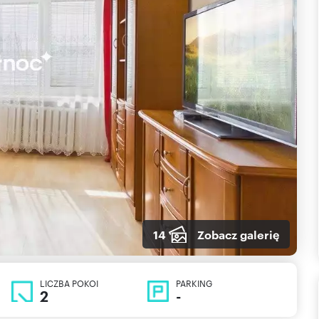
14
Zobacz galerię
LICZBA POKOI
PARKING
2
-