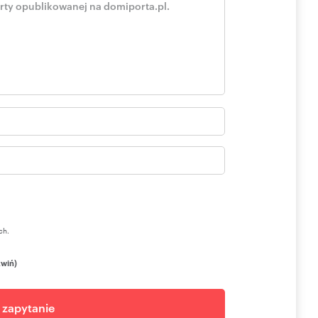
ch.
zwiń)
j zapytanie