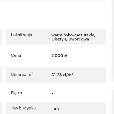
Lokalizacja
warmińsko-mazurskie
,
Olsztyn
,
Dworcowa
Cena
2 000 zł
2
2
Cena za m
51,28 zł/m
Piętro
7
Typ budynku
inny