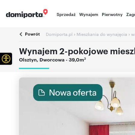
Sprzedaż
Wynajem
Pierwotny
Zag
Powrót
›
›
Domiporta.pl
Mieszkania do wynajęcia
w
Wynajem 2-pokojowe mieszk
Otwórz pasek narzędzi
2
Olsztyn
,
Dworcowa
- 39,0m