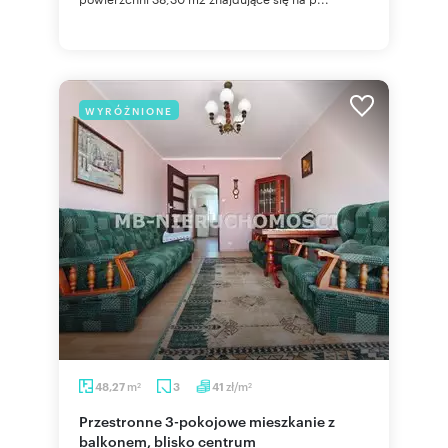
WYRÓŻNIONE
m
zł/m
48,27
3
41
2
2
Przestronne 3-pokojowe mieszkanie z
balkonem, blisko centrum