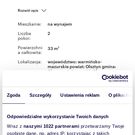
Rozwiń opis
Mieszkanie:
na wynajem
Liczba
2
pokoi:
Powierzchni
33 m
2
a całkowita:
Lokalizacja:
województwo:
warmińsko-
mazurskie
powiat:
Olsztyn
gmina:
Olsztyn
miejscowość:
Olsztyn
ulica:
Złota
Podobne oferty w tej lokalizacji
Zgoda
Szczegóły
Ustawienia reklam
O plikach c
WYRÓŻNIONE
Odpowiedzialne wykorzystanie Twoich danych
Wraz z
naszymi 1022 partnerami
przetwarzamy Twoje
osobiste dane, np. adres IP, korzystając z takich