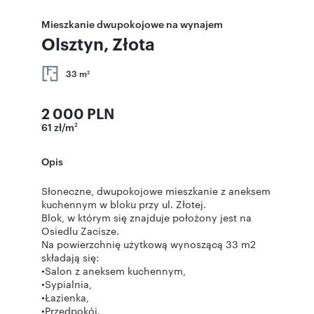
Mieszkanie dwupokojowe na wynajem
Olsztyn, Złota
33 m
2
2 000 PLN
61 zł/m
2
Opis
Słoneczne, dwupokojowe mieszkanie z aneksem
kuchennym w bloku przy ul. Złotej.
Blok, w którym się znajduje położony jest na
Osiedlu Zacisze.
Na powierzchnię użytkową wynoszącą 33 m2
składają się:
•Salon z aneksem kuchennym,
•Sypialnia,
•Łazienka,
•Przedpokój.