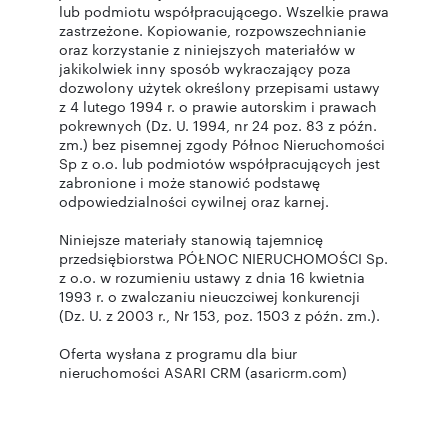
lub podmiotu współpracującego. Wszelkie prawa
zastrzeżone. Kopiowanie, rozpowszechnianie
oraz korzystanie z niniejszych materiałów w
jakikolwiek inny sposób wykraczający poza
dozwolony użytek określony przepisami ustawy
z 4 lutego 1994 r. o prawie autorskim i prawach
pokrewnych (Dz. U. 1994, nr 24 poz. 83 z późn.
zm.) bez pisemnej zgody Północ Nieruchomości
Sp z o.o. lub podmiotów współpracujących jest
zabronione i może stanowić podstawę
odpowiedzialności cywilnej oraz karnej.
Niniejsze materiały stanowią tajemnicę
przedsiębiorstwa PÓŁNOC NIERUCHOMOŚCI Sp.
z o.o. w rozumieniu ustawy z dnia 16 kwietnia
1993 r. o zwalczaniu nieuczciwej konkurencji
(Dz. U. z 2003 r., Nr 153, poz. 1503 z późn. zm.).
Oferta wysłana z programu dla biur
nieruchomości ASARI CRM (asaricrm.com)