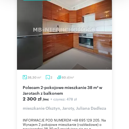
korzystania z ich usług.
m
zł/m
38,30
2
60
2
2
Polecam 2-pokojowe mieszkanie 38 m² w
Jarotach z balkonem
2 300 zł
+ czynsz: 478 zł
/mc
mieszkanie Olsztyn, Jaroty, Juliana Dadleza
INFORMACJE POD NUMEREM +48 695 129 205. Na
Wynajem 2 pokojowe mieszkanie (rozkładowe) o
powierzchni 38,30 m2 znajdujące się na p...