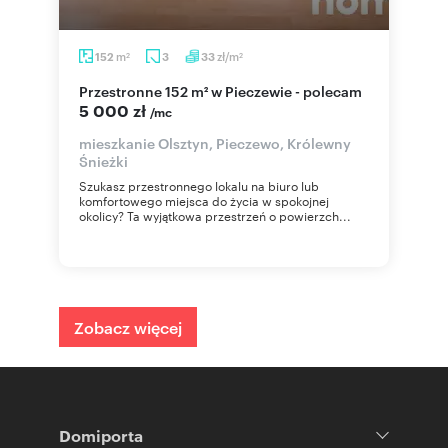
m
zł/m
152
3
33
2
2
Przestronne 152 m² w Pieczewie - polecam
5 000 zł
/mc
mieszkanie Olsztyn, Pieczewo, Królewny
Śnieżki
Szukasz przestronnego lokalu na biuro lub
komfortowego miejsca do życia w spokojnej
okolicy? Ta wyjątkowa przestrzeń o powierzch...
Zobacz więcej
Domiporta