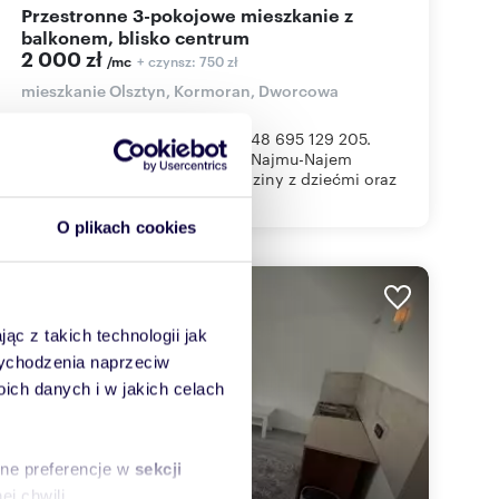
Przestronne 3-pokojowe mieszkanie z
balkonem, blisko centrum
2 000 zł
+ czynsz: 750 zł
/mc
mieszkanie Olsztyn, Kormoran, Dworcowa
INFORMACJE POD NUMEREM +48 695 129 205.
Dostępność "od zaraz". Forma Najmu-Najem
Okazjonalny Akceptowane rodziny z dziećmi oraz
...
O plikach cookies
WYRÓŻNIONE
ąc z takich technologii jak
 wychodzenia naprzeciw
ch danych i w jakich celach
sne preferencje w
sekcji
j chwili.