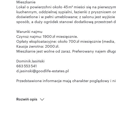
Mieszkanie
Lokal o powierzchni około 45 m² mieści się na pierwszym
kuchennym, oddzielnej sypialni, łazienki z prysznicem o
doświetlone i w pełni umeblowane; z salonu jest wyjście
sposób, a duży ogródek stanowi dodatkową przestrzeń 
Warunki najmu
Czynsz najmu: 1900 zł miesięcznie.
Opłaty eksploatacyjne: około 700 zł miesięcznie (media, 
Kaucja zwrotna: 2000 zł.
Mieszkanie jest wolne od zaraz. Preferowany najem dłu
Dominik Jasiński
663 553 541
d.jasinski@goodlife-estates.pl
Przedstawione informacje mają charakter poglądowy i nie
Rozwiń opis