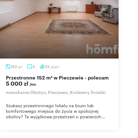
152
m
3
33
zł/m
2
2
Przestronne 152 m² w Pieczewie - polecam
5 000 zł
/mc
mieszkanie Olsztyn, Pieczewo, Królewny Śnieżki
Szukasz przestronnego lokalu na biuro lub
komfortowego miejsca do życia w spokojnej
okolicy? Ta wyjątkowa przestrzeń o powierzch...