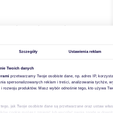
o-mazurskie
powiat:
Olsztyn
gmina:
Olsztyn
miejscowość:
a
Szczegóły
Ustawienia reklam
nie Twoich danych
erami
przetwarzamy Twoje osobiste dane, np. adres IP, korzystaj
lania spersonalizowanych reklam i treści, analizowania tychże,
 rozwoju produktów. Masz wybór odnośnie tego, kto używa Twoi
 tego, jak Twoje osobiste dane są przetwarzane oraz ustaw wła
plików cookie możesz zmienić lub wycofać swoją zgodę w dowolne