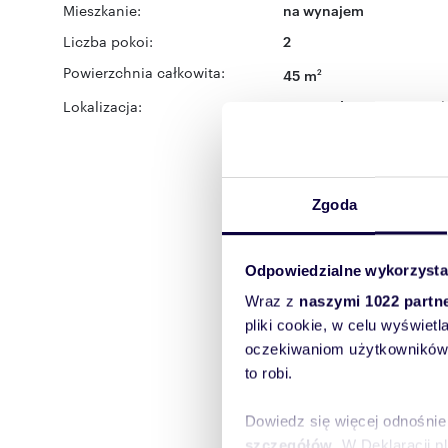
Mieszkanie:
na wynajem
Liczba pokoi:
2
Powierzchnia całkowita:
45 m
2
Lokalizacja:
województwo:
warmińsk
Olsztyn
ulica:
Kanarkow
Zgoda
Odpowiedzialne wykorzysta
Wraz z
naszymi 1022 partn
pliki cookie, w celu wyświet
oczekiwaniom użytkowników i
to robi.
Dowiedz się więcej odnośnie
szczegółów
. W Deklaracji 