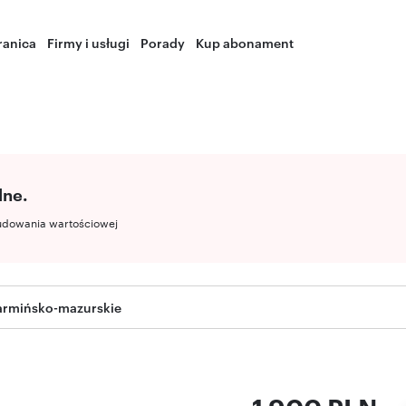
ranica
Firmy i usługi
Porady
Kup abonament
lne.
udowania wartościowej
warmińsko-mazurskie