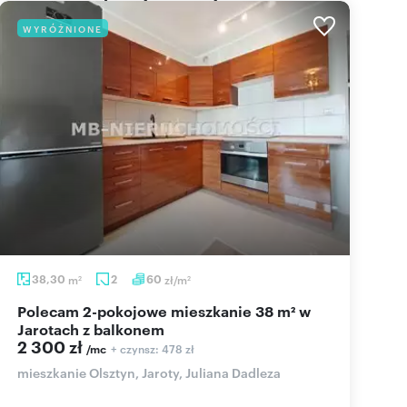
WYRÓŻNIONE
38,30
m
2
60
zł/m
2
2
Polecam 2-pokojowe mieszkanie 38 m² w
Jarotach z balkonem
2 300 zł
+ czynsz: 478 zł
/mc
mieszkanie Olsztyn, Jaroty, Juliana Dadleza