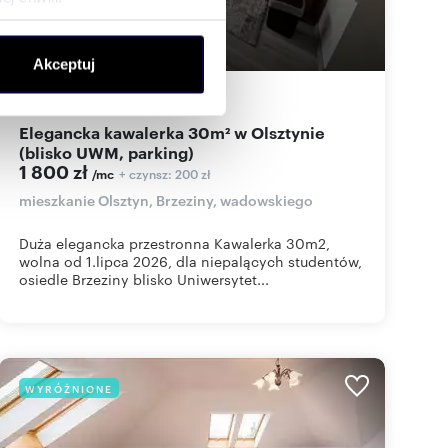
ołecznościowe i analizować
Akceptuj
artnerom społecznościowym,
anymi od Ciebie lub
30
m
2
60
zł/m
2
2
Elegancka kawalerka 30m² w Olsztynie
(blisko UWM, parking)
1 800 zł
+ czynsz: 200 zł
/mc
mieszkanie Olsztyn, Brzeziny, wadowskiego
Duża elegancka przestronna Kawalerka 30m2,
wolna od 1.lipca 2026, dla niepalących studentów,
osiedle Brzeziny blisko Uniwersytet...
WYRÓŻNIONE