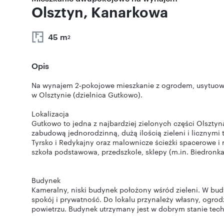
Olsztyn, Kanarkowa
45 m
2
Opis
Na wynajem 2‑pokojowe mieszkanie z ogrodem, usytuowa
w Olsztynie (dzielnica Gutkowo).
Lokalizacja
Gutkowo to jedna z najbardziej zielonych części Olsztyna 
zabudową jednorodzinną, dużą ilością zieleni i licznymi t
Tyrsko i Redykajny oraz malownicze ścieżki spacerowe i
szkoła podstawowa, przedszkole, sklepy (m.in. Biedronka 
Budynek
Kameralny, niski budynek położony wśród zieleni. W budy
spokój i prywatność. Do lokalu przynależy własny, ogro
powietrzu. Budynek utrzymany jest w dobrym stanie tec