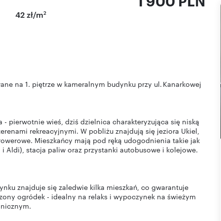
1 900 PLN
2
42 zł/m
ne na 1. piętrze w kameralnym budynku przy ul. Kanarkowej
- pierwotnie wieś, dziś dzielnica charakteryzująca się niską
erenami rekreacyjnymi. W pobliżu znajdują się jeziora Ukiel,
 rowerowe. Mieszkańcy mają pod ręką udogodnienia takie jak
i Aldi), stacja paliw oraz przystanki autobusowe i kolejowe.
nku znajduje się zaledwie kilka mieszkań, co gwarantuje
dzony ogródek - idealny na relaks i wypoczynek na świeżym
hnicznym.