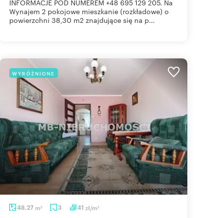
INFORMACJE POD NUMEREM +48 695 129 205. Na
Wynajem 2 pokojowe mieszkanie (rozkładowe) o
powierzchni 38,30 m2 znajdujące się na p...
WYRÓŻNIONE
48,27
m
3
41
zł/m
2
2