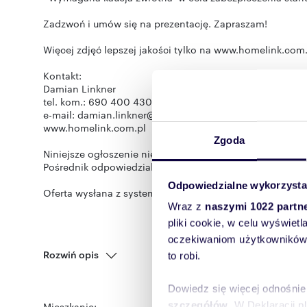
Zadzwoń i umów się na prezentację. Zapraszam!
Więcej zdjęć lepszej jakości tylko na www.homelink.com
Kontakt:
Damian Linkner
tel. kom.: 690 400 430
e-mail: damian.linkner@homelink.com.pl
www.homelink.com.pl
Zgoda
Niniejsze ogłoszenie nie stanowi oferty handlowej w ro
Pośrednik odpowiedzialny zawodowo za wykonanie umowy
Odpowiedzialne wykorzysta
Oferta wysłana z systemu Galactica Virgo
Wraz z
naszymi 1022 partn
pliki cookie, w celu wyświet
oczekiwaniom użytkowników i
Rozwiń opis
to robi.
Dowiedz się więcej odnośnie
szczegółów
. W Deklaracji 
Mieszkanie:
na wynajem