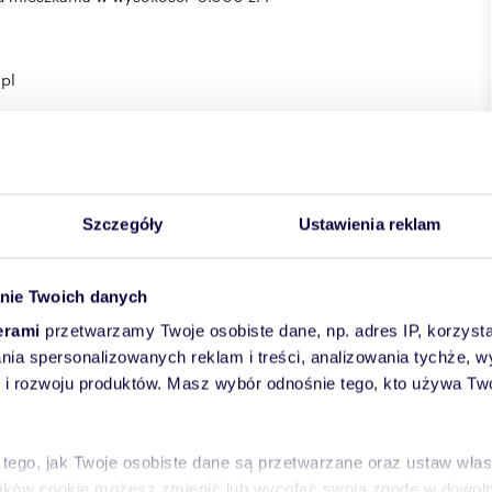
.pl
Szczegóły
Ustawienia reklam
zumieniu art. 66 Kodeksu Cywilnego
 pośrednictwa: Damian Linkner (licencja nr: 1686)
nie Twoich danych
erami
przetwarzamy Twoje osobiste dane, np. adres IP, korzystaj
lania spersonalizowanych reklam i treści, analizowania tychże,
 rozwoju produktów. Masz wybór odnośnie tego, kto używa Twoi
 tego, jak Twoje osobiste dane są przetwarzane oraz ustaw wła
plików cookie możesz zmienić lub wycofać swoją zgodę w dowolne