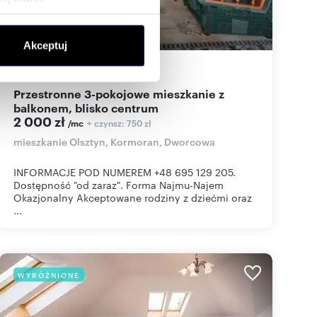
ołecznościowe i analizować
Akceptuj
artnerom społecznościowym,
anymi od Ciebie lub
48,27
m
3
41
zł/m
2
2
Przestronne 3-pokojowe mieszkanie z
balkonem, blisko centrum
2 000 zł
+ czynsz: 750 zł
/mc
mieszkanie Olsztyn, Kormoran, Dworcowa
INFORMACJE POD NUMEREM +48 695 129 205.
Dostępność "od zaraz". Forma Najmu-Najem
Okazjonalny Akceptowane rodziny z dziećmi oraz
...
WYRÓŻNIONE