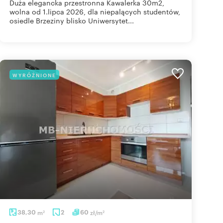
Duża elegancka przestronna Kawalerka 30m2,
wolna od 1.lipca 2026, dla niepalących studentów,
osiedle Brzeziny blisko Uniwersytet...
WYRÓŻNIONE
38,30
m
2
60
zł/m
2
2