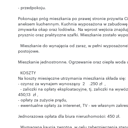
- przedpokoju.
Pokonując próg mieszkania po prawej stronie przywita C
aneksem kuchennym. Kuchnia wyposażona w zabudowę ku
zmywarka okap oraz lodówka. Na wprost wejścia znajduje
prysznic oraz praktyczne szafki. Mieszkanie zostało wy
Mieszkanie do wynajęcia od zaraz, w pełni wyposażone
postojowe.
Mieszkanie jednostronne. Ogrzewanie oraz ciepła woda u
KOSZTY
Na koszty miesięczne utrzymania mieszkania składa się:
- czynsz za wynajem wynoszący 2 .250 zł ,
- zaliczki na opłaty eksploatacyjne, tj. zaliczki na wy
450,13 zł ,
- opłaty za zużycie prądu,
- ewentualne opłaty za interenet, TV - we własnym zakres
Jednorazowa opłata dla biura nieruchomości: 450 zł.
Wymagana kaucja zwrotna w celu zabezpieczenia stanu