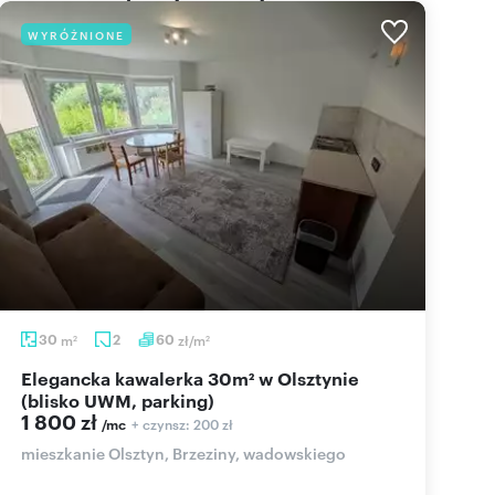
WYRÓŻNIONE
30
m
2
60
zł/m
2
2
Elegancka kawalerka 30m² w Olsztynie
(blisko UWM, parking)
1 800 zł
+ czynsz: 200 zł
/mc
mieszkanie Olsztyn, Brzeziny, wadowskiego