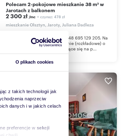
Polecam 2-pokojowe mieszkanie 38 m² w
Jarotach z balkonem
2 300 zł
+ czynsz: 478 zł
/mc
mieszkanie Olsztyn, Jaroty, Juliana Dadleza
INFORMACJE POD NUMEREM +48 695 129 205. Na
Wynajem 2 pokojowe mieszkanie (rozkładowe) o
powierzchni 38,30 m2 znajdujące się na p...
O plikach cookies
WYRÓŻNIONE
ąc z takich technologii jak
 wychodzenia naprzeciw
ch danych i w jakich celach
sne preferencje w
sekcji
j chwili.