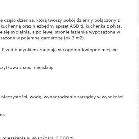
ię część dzienna, którą tworzy pokój dzienny połączony z
chenną oraz niezbędny sprzęt AGD tj. kuchenka z płytą,
 się sypialnia, a po lewej stronie łazienka wyposażona w
posażone w pojemną garderobę (ok 3 m2).
! Przed budynkiem znajdują się ogólnodostępne miejsca
żytkowa z sieci miejskiej.
wóz nieczystości, wodę, wynagrodzenie zarządcy w wysokości
ie.
 mieszkania w wysokości 3.000 zł .