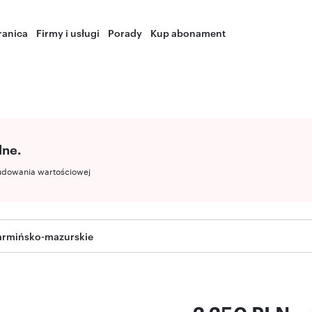
ranica
Firmy i usługi
Porady
Kup abonament
lne.
udowania wartościowej
warmińsko-mazurskie