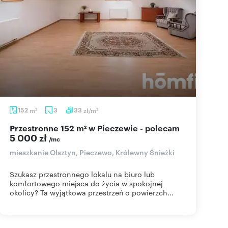
152
m
3
33
zł/m
2
2
Przestronne 152 m² w Pieczewie - polecam
5 000 zł
/mc
mieszkanie Olsztyn, Pieczewo, Królewny Śnieżki
Szukasz przestronnego lokalu na biuro lub
komfortowego miejsca do życia w spokojnej
okolicy? Ta wyjątkowa przestrzeń o powierzch...