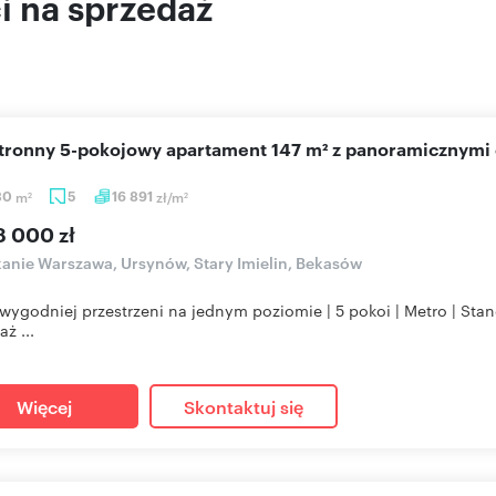
 na sprzedaż
stronny 5-pokojowy apartament 147 m² z panoramicznymi
30
m
5
16 891
zł/m
2
2
8 000 zł
anie Warszawa, Ursynów, Stary Imielin, Bekasów
wygodniej przestrzeni na jednym poziomie | 5 pokoi | Metro | St
ż ...
Więcej
Skontaktuj się