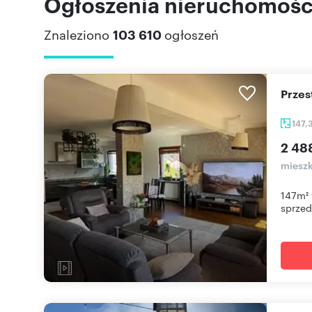
Ogłoszenia nieruchomości
Znaleziono
103 610
ogłoszeń
Prze
147,
2 48
mieszk
147m² 
sprzeda