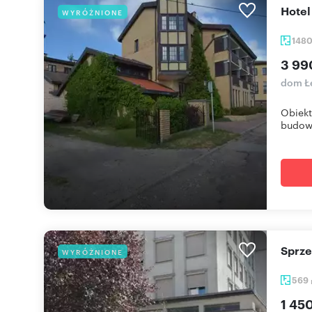
Hot
WYRÓŻNIONE
148
3 99
dom Łe
Obiekt
budowl
Sprz
WYRÓŻNIONE
569
1 45