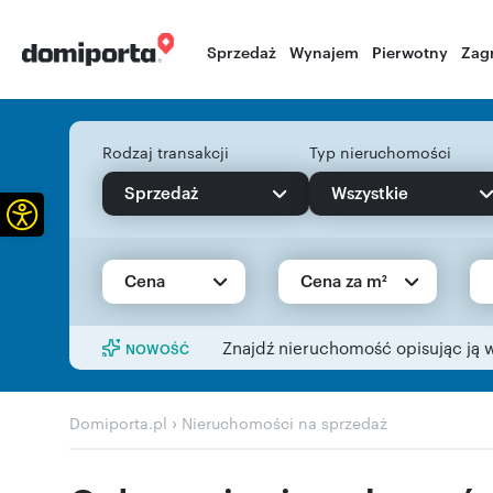
Sprzedaż
Wynajem
Pierwotny
Zag
Rodzaj transakcji
Typ nieruchomości
Sprzedaż
Wszystkie
Otwórz pasek narzędzi
Cena
Cena za m²
Znajdź nieruchomość opisując ją 
NOWOŚĆ
›
Domiporta.pl
Nieruchomości na sprzedaż