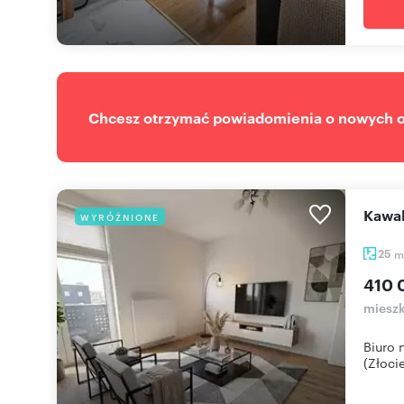
Chcesz otrzymać powiadomienia o nowych of
Kawa
WYRÓŻNIONE
25
m
410 
miesz
Biuro 
(Złocie