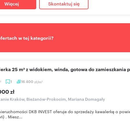
Więcej
Skontaktuj się
ertach w tej kategorii?
lerka 25 m² z widokiem, winda, gotowa do zamieszkania 
1
16 400
zł/m
2
2
000 zł
kanie Kraków, Bieżanów-Prokocim, Mariana Domagały
nieruchomości DKB INVEST oferuje do sprzedaży kawalerkę o powi
ń) . Miesz...