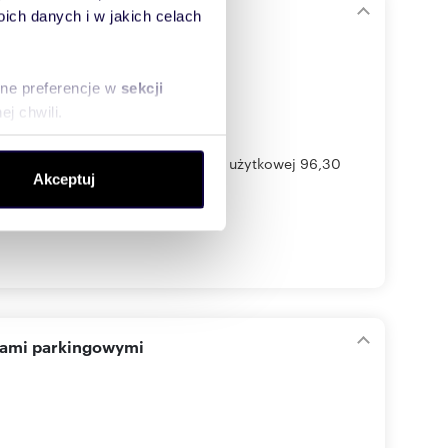
ch danych i w jakich celach
sne preferencje w
sekcji
j chwili.
ołecznościowe i analizować
, w zabudowie bliźniaczej o pow. użytkowej 96,30
Akceptuj
artnerom społecznościowym,
anymi od Ciebie lub
cami parkingowymi