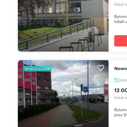
lokal
Bytom 
lokali w
Nowo
WYRÓŻNIONE
343
12 0
lokal 
Bytom 
przy D