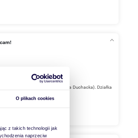
ecam!
y ul.Dobczyckiej w Krakowie (Wola Duchacka). Działka
O plikach cookies
ąc z takich technologii jak
 wychodzenia naprzeciw