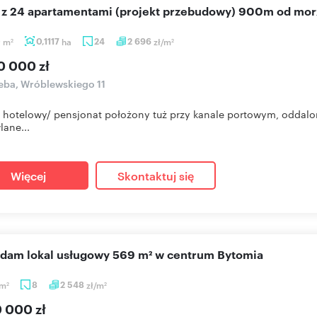
el z 24 apartamentami (projekt przebudowy) 900m od mor
0
m
0,1117
ha
24
2 696
zł/m
2
2
0 000 zł
ba, Wróblewskiego 11
 hotelowy/ pensjonat położony tuż przy kanale portowym, oddal
ane...
Więcej
Skontaktuj się
edam lokal usługowy 569 m² w centrum Bytomia
m
8
2 548
zł/m
2
2
0 000 zł