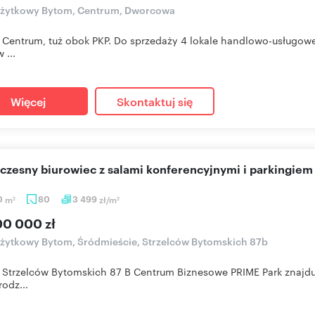
 użytkowy Bytom, Centrum, Dworcowa
Centrum, tuż obok PKP. Do sprzedaży 4 lokale handlowo-usługow
 ...
Więcej
Skontaktuj się
czesny biurowiec z salami konferencyjnymi i parkingiem
0
m
80
3 499
zł/m
2
2
00 000 zł
użytkowy Bytom, Śródmieście, Strzelców Bytomskich 87b
Strzelców Bytomskich 87 B Centrum Biznesowe PRIME Park znajduj
rodz...