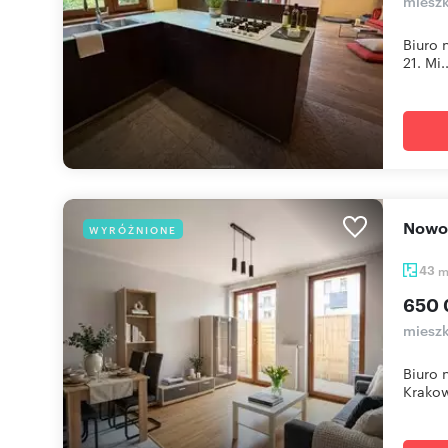
mieszk
Biuro 
21. Mi..
Nowo
WYRÓŻNIONE
43
650 
mieszk
Biuro 
Krakow