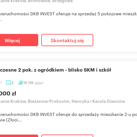
anie Kraków, Bronowice, Brzegowa
nieruchomości DKB INVEST oferuje na sprzedaż 5 pokojowe mieszka
.
Więcej
Skontaktuj się
czesne 2 pok. z ogródkiem - blisko SKM i szkół
m
2
15 116
zł/m
2
2
000 zł
anie Kraków, Bieżanów-Prokocim, Henryka i Karola Czeczów
nieruchomości DKB INVEST oferuje do sprzedaży mieszkanie 2-u 
ie (Złoci...