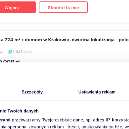
Więcej
Skontaktuj się
łka 724 m² z domem w Krakowie, świetna lokalizacja - pol
m
3 039
zł/m
2
2
0 000 zł
a Kraków, Podgórze Duchackie, Dobczycka
nieruchomości DKB INVEST oferuje na sprzedaż 7 arową działkę prz
..
Szczegóły
Ustawienia reklam
Więcej
Skontaktuj się
nie Twoich danych
erami
przetwarzamy Twoje osobiste dane, np. adres IP, korzystaj
lania spersonalizowanych reklam i treści, analizowania tychże,