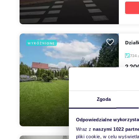
Dzia
WYRÓŻNIONE
724
2 20
działk
Biuro 
zabud.
Zgoda
Odpowiedzialne wykorzysta
Wraz z
naszymi 1022 partn
pliki cookie, w celu wyświet