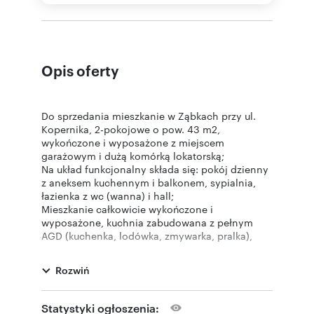
Opis oferty
Do sprzedania mieszkanie w Ząbkach przy ul.
Kopernika, 2-pokojowe o pow. 43 m2,
wykończone i wyposażone z miejscem
garażowym i dużą komórką lokatorską;
Na układ funkcjonalny składa się: pokój dzienny
z aneksem kuchennym i balkonem, sypialnia,
łazienka z wc (wanna) i hall;
Mieszkanie całkowicie wykończone i
wyposażone, kuchnia zabudowana z pełnym
AGD (kuchenka, lodówka, zmywarka, pralka),
szafa wnękowa w hallu, pokoje umeblowane -
wyposażenie i meble w pozostają cenie
Rozwiń
mieszkania;
Lokal usytuowany jest na 1 piętrze w 3 p.,
budynek z 2010r. bez windy, teren zamknięty z
Statystyki ogłoszenia: