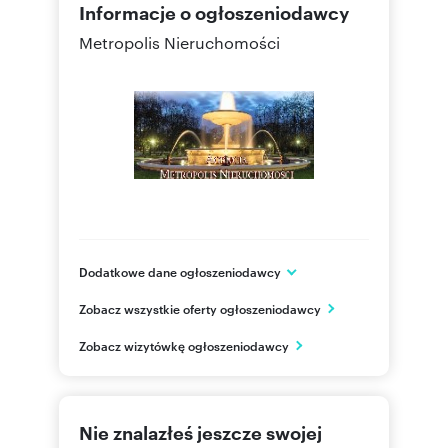
Informacje o ogłoszeniodawcy
Metropolis Nieruchomości
Dodatkowe dane ogłoszeniodawcy
Gajowa 34D
Zobacz wszystkie oferty ogłoszeniodawcy
Ząbki
mazowieckie
PL
Zobacz wizytówkę ogłoszeniodawcy
601898
Pokaż telefon
Nie znalazłeś jeszcze swojej