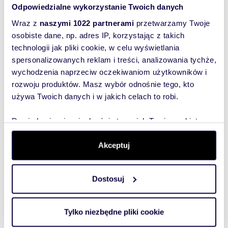
uzgodnienia;
Odpowiedzialne wykorzystanie Twoich danych
Kontakt: "Metropolis" Nieruchomości
mieszkanie Ząbki, Orla
mieszk
Wraz z
naszymi 1022 partnerami
przetwarzamy Twoje
Arkadiusz Sitkiewicz - licencja 2993
osobiste dane, np. adres IP, korzystając z takich
pokaż telefon
tel.
601
technologii jak pliki cookie, w celu wyświetlania
skontaktuj się
e-mail:
biuro@m
spersonalizowanych reklam i treści, analizowania tychże,
Nasza firma posiada ponad 25-letnie
doświadczenie na rynku nieruchomości.
wychodzenia naprzeciw oczekiwaniom użytkowników i
Gwarantujemy sprawne i bezpieczne
rozwoju produktów. Masz wybór odnośnie tego, kto
przeprowadzenie transakcji, pełną obsługę
Wyślij
używa Twoich danych i w jakich celach to robi.
prawno-organizacyjną oraz atrakcyjne warunki
wiadomość
pośrednictwa.
Dowiedz się więcej odnośnie tego, jak Twoje osobiste
dane są przetwarzane oraz ustaw własne preferencje w
To najlepszy
sekcji szczegółów
. W Deklaracji plików cookie możesz
Akceptuj
sposób, aby
Numer oferty: 7842
zmienić lub wycofać swoją zgodę w dowolnej chwili.
właściciel
oferty
Dostosuj
Wykorzystujemy pliki cookie do spersonalizowania treści
szybko się z
i reklam, aby oferować funkcje społecznościowe i
Tobą
analizować ruch w naszej witrynie. Informacje o tym, jak
Tylko niezbędne pliki cookie
skontaktował!
korzystasz z naszej witryny, udostępniamy partnerom