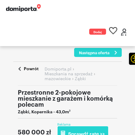
Dodaj
ogłoszenie
Następna oferta
Powrót
›
Domiporta.pl
›
Mieszkania na sprzedaż
›
mazowieckie
Ząbki
Przestronne 2-pokojowe
mieszkanie z garażem i komórką
polecam
Ząbki
,
Kopernika
- 43,0m
2
Reklama
580 000
zł
Sprawdź ratę >>