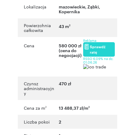
Lokalizacja
mazowieckie
,
Ząbki
,
Kopernika
Powierzchnia
43 m
2
całkowita
Reklama
Cena
580 000 zł
Sprawdź
(cena do
ratę
negocjacji)
RSSO 6,09% na dz.
01.06.26
Czynsz
470 zł
administracyjn
y
Cena za m
13 488,37 zł/m
2
2
Liczba pokoi
2