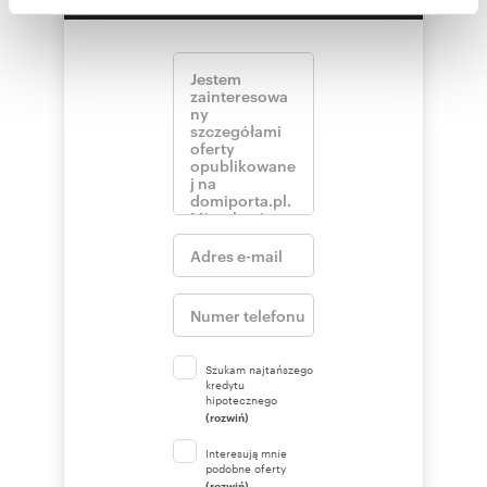
społecznościowym, reklamowym i analitycznym.
Partnerzy mogą połączyć te informacje z innymi danymi
otrzymanymi od Ciebie lub uzyskanymi podczas
korzystania z ich usług.
Szukam najtańszego
kredytu
hipotecznego
(rozwiń)
Interesują mnie
podobne oferty
(rozwiń)