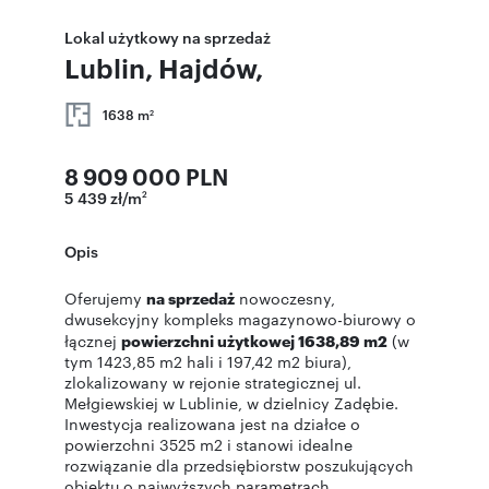
Lokal użytkowy na sprzedaż
Lublin, Hajdów,
1638 m
2
8 909 000 PLN
5 439 zł/m
2
Opis
Oferujemy
na sprzedaż
nowoczesny,
dwusekcyjny kompleks magazynowo-biurowy o
łącznej
powierzchni użytkowej 1638,89 m2
(w
tym 1423,85 m2 hali i 197,42 m2 biura),
zlokalizowany w rejonie strategicznej ul.
Mełgiewskiej w Lublinie, w dzielnicy Zadębie.
Inwestycja realizowana jest na działce o
powierzchni 3525 m2 i stanowi idealne
rozwiązanie dla przedsiębiorstw poszukujących
obiektu o najwyższych parametrach