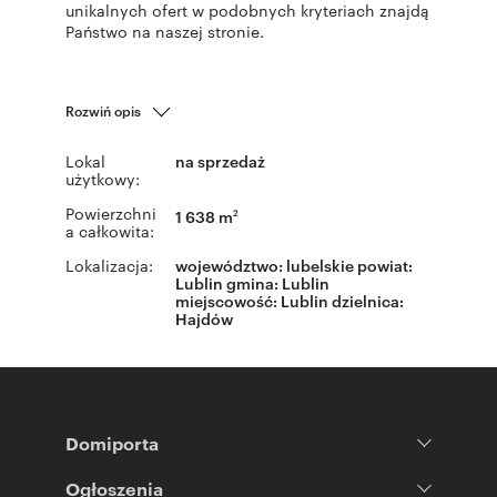
unikalnych ofert w podobnych kryteriach znajdą
Państwo na naszej stronie.
Rozwiń opis
Lokal
na sprzedaż
użytkowy:
Powierzchni
1 638 m
2
a całkowita:
Lokalizacja:
województwo:
lubelskie
powiat:
Lublin
gmina:
Lublin
miejscowość:
Lublin
dzielnica:
Hajdów
Domiporta
Ogłoszenia