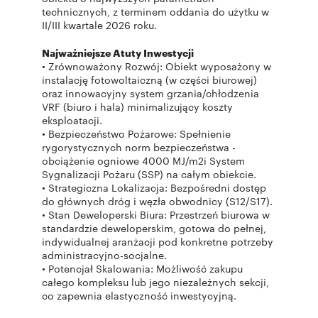
technicznych, z terminem oddania do użytku w
II/III kwartale 2026 roku.
Najważniejsze Atuty Inwestycji
• Zrównoważony Rozwój: Obiekt wyposażony w
instalację fotowoltaiczną (w części biurowej)
oraz innowacyjny system grzania/chłodzenia
VRF (biuro i hala) minimalizujący koszty
eksploatacji.
• Bezpieczeństwo Pożarowe: Spełnienie
rygorystycznych norm bezpieczeństwa -
obciążenie ogniowe 4000 MJ/m2i System
Sygnalizacji Pożaru (SSP) na całym obiekcie.
• Strategiczna Lokalizacja: Bezpośredni dostęp
do głównych dróg i węzła obwodnicy (S12/S17).
• Stan Deweloperski Biura: Przestrzeń biurowa w
standardzie deweloperskim, gotowa do pełnej,
indywidualnej aranżacji pod konkretne potrzeby
administracyjno-socjalne.
• Potencjał Skalowania: Możliwość zakupu
całego kompleksu lub jego niezależnych sekcji,
co zapewnia elastyczność inwestycyjną.