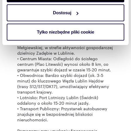
zmienić lub wycofać swoją zgodę w dowolnej chwili.
(hala 622,46 m2 + biuro 98,71 m2). Cena: 3 962
225 PLN Netto.
Dostosuj
• LOKAL NR 2: Powierzchnia całkowita 900,10
Wykorzystujemy pliki cookie do spersonalizowania treści
m2 (hala 801,39 m2 + biuro 98,71 m2). Cena: 4
i reklam, aby oferować funkcje społecznościowe i
946 775 PLN Netto.
analizować ruch w naszej witrynie. Informacje o tym, jak
Tylko niezbędne pliki cookie
korzystasz z naszej witryny, udostępniamy partnerom
Lokalizacja:
Nieruchomość zlokalizowana jest przy ul.
społecznościowym, reklamowym i analitycznym.
Mełgiewskiej, w strefie aktywności gospodarczej
Partnerzy mogą połączyć te informacje z innymi danymi
dzielnicy Zadębie w Lublinie.
otrzymanymi od Ciebie lub uzyskanymi podczas
• Centrum Miasta: Odległość do ścisłego
korzystania z ich usług.
centrum (Plac Litewski) wynosi około 8 km, co
gwarantuje szybki dojazd w czasie 15-20 minut.
• Obwodnica: Bardzo szybki dojazd (ok. 3-5
minut) do kluczowego Węzła Lublin Hajdów
(trasy S12/S17/DK17), umożliwiający efektywny
transport krajowy.
• Lotnisko: Port Lotniczy Lublin (Świdnik)
oddalony o około 15-20 minut jazdy.
• Transport Publiczny: Przystanek autobusowy
znajduje się w bezpośredniej bliskości
nieruchomości.
Pomagamy przy uzyskaniu finansowania