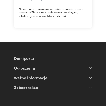
Na sprzedaż funkcjonujący obiekt pensjonatowo-
hotelowy Złoty Klucz, położony w atrakcyjnej
lokalizacji w województwie lubelskim,...
Domiporta
Ogłoszenia
Ważne informacje
Zobacz także