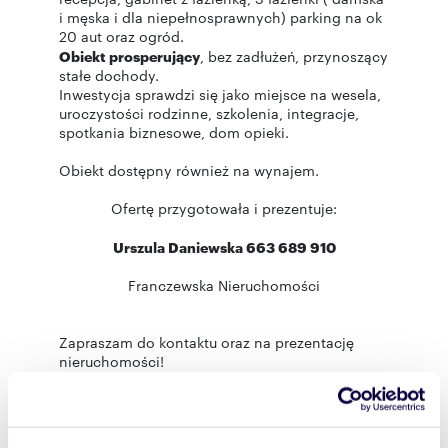
i męska i dla niepełnosprawnych) parking na ok
20 aut oraz ogród.
Obiekt prosperujący
, bez zadłużeń, przynoszący
stałe dochody.
Inwestycja sprawdzi się jako miejsce na wesela,
uroczystości rodzinne, szkolenia, integracje,
spotkania biznesowe, dom opieki.
Obiekt dostępny również na wynajem.
Ofertę przygotowała i prezentuje:
Urszula Daniewska 663 689 910
Franczewska Nieruchomości
Zapraszam do kontaktu oraz na prezentację
nieruchomości!
Treść niniejszego ogłoszenia nie stanowi oferty
handlowej w rozumieniu Kodeksu Cywilnego, ale
jest zaproszeniem do współpracy. Dokładamy