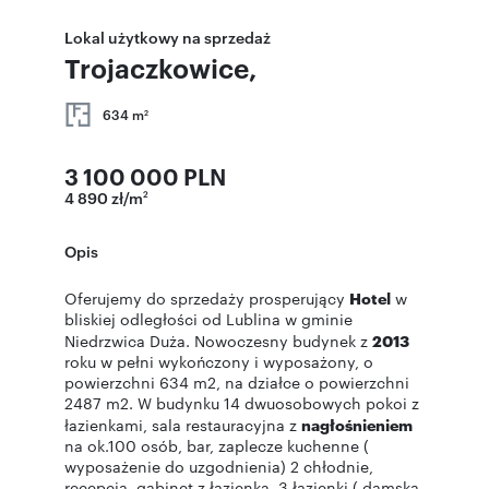
Lokal użytkowy na sprzedaż
Trojaczkowice,
634 m
2
3 100 000 PLN
4 890 zł/m
2
Opis
Oferujemy do sprzedaży prosperujący
Hotel
w
bliskiej odległości od Lublina w gminie
Niedrzwica Duża. Nowoczesny budynek z
2013
roku w pełni wykończony i wyposażony, o
powierzchni 634 m2, na działce o powierzchni
2487 m2. W budynku 14 dwuosobowych pokoi z
łazienkami, sala restauracyjna z
nagłośnieniem
na ok.100 osób, bar, zaplecze kuchenne (
wyposażenie do uzgodnienia) 2 chłodnie,
recepcja, gabinet z łazienką, 3 łazienki ( damska