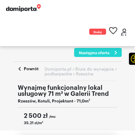
Dodaj
ogłoszenie
Następna oferta
Powrót
›
›
Domiporta.pl
Biura do wynajęcia
›
podkarpackie
Rzeszów
Wynajmę funkcjonalny lokal
usługowy 71 m² w Galerii Trend
Rzeszów
,
Kotuli
,
Projektant
- 71,0m
2
2 500
zł
/mc
35,21 zł/m
2