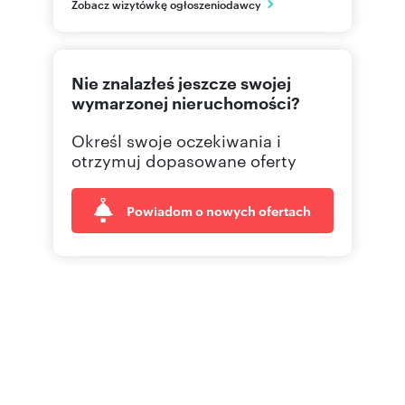
PL
Zobacz wizytówkę ogłoszeniodawcy
730 95
Pokaż telefon
Nie znalazłeś jeszcze swojej
wymarzonej nieruchomości?
Określ swoje oczekiwania i
otrzymuj dopasowane oferty
Powiadom o nowych ofertach