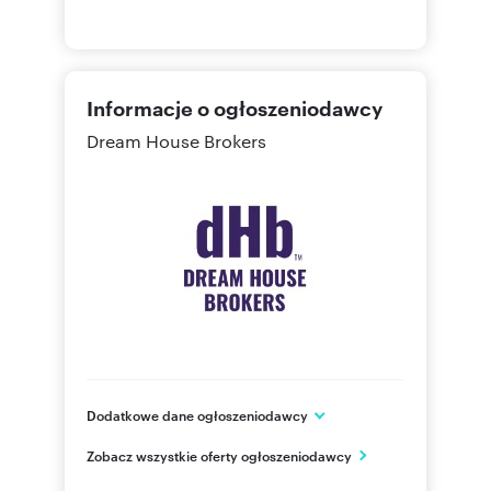
Informacje o ogłoszeniodawcy
Dream House Brokers
Dodatkowe dane ogłoszeniodawcy
ul. Kwiatkowskiego 38/U3
Zobacz wszystkie oferty ogłoszeniodawcy
Rzeszów
podkarpackie