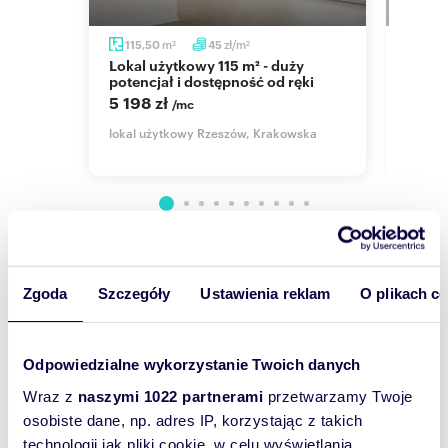
pokaż telefon
Michał Wlazło tel.:
534
m
zł/m
115,50
45
108
2
2
Lokal użytkowy 115 m² - duży
Lokal użytkowy na wynajem w
Oferta wysłana z systemu Galactica Virgo
potencjał i dostępność od ręki
stref
5 198 zł
3 60
/mc
al.
lokal użytkowy Rzeszów, Krakowska
lokal 
Numer oferty: DHB-LW-6220
Wyślij
Zgoda
Szczegóły
Ustawienia reklam
O plikach c
wiadomość
To najlepszy
Odpowiedzialne wykorzystanie Twoich danych
sposób, aby
Wraz z
naszymi 1022 partnerami
przetwarzamy Twoje
właściciel
osobiste dane, np. adres IP, korzystając z takich
oferty
technologii jak pliki cookie, w celu wyświetlania