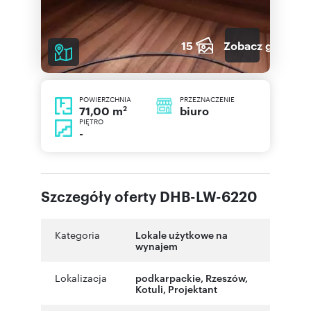
15
Zobacz galerię
POWIERZCHNIA
PRZEZNACZENIE
2
biuro
71,00 m
PIĘTRO
-
Szczegóły oferty DHB-LW-6220
Kategoria
Lokale użytkowe na
wynajem
Lokalizacja
podkarpackie
,
Rzeszów
,
Kotuli
,
Projektant