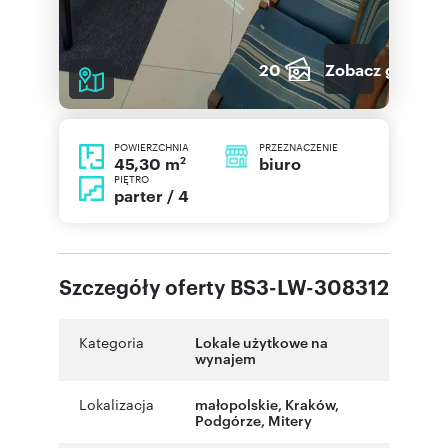
20
Zobacz galerię
POWIERZCHNIA
PRZEZNACZENIE
2
biuro
45,30 m
PIĘTRO
parter / 4
Szczegóły oferty BS3-LW-308312
Kategoria
Lokale użytkowe na
wynajem
Lokalizacja
małopolskie
,
Kraków
,
Podgórze
,
Mitery