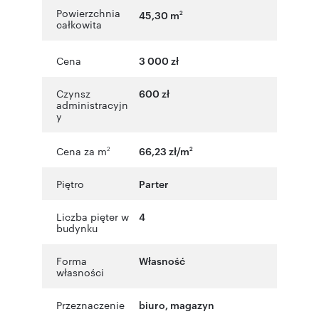
Powierzchnia
45,30 m
2
całkowita
Cena
3 000 zł
Czynsz
600 zł
administracyjn
y
Cena za m
66,23 zł/m
2
2
Piętro
Parter
Liczba pięter w
4
budynku
Forma
Własność
własności
Przeznaczenie
biuro
,
magazyn