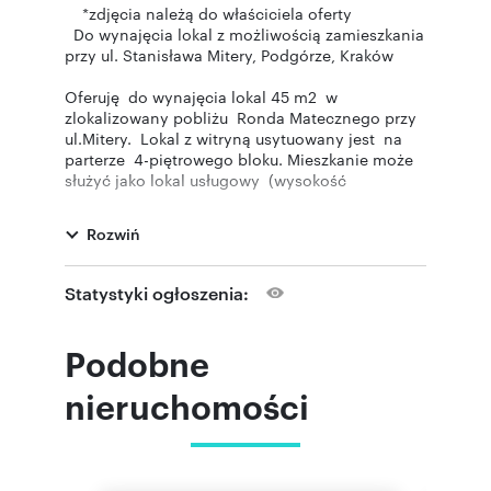
*zdjęcia należą do właściciela oferty
Do wynajęcia lokal z możliwością zamieszkania
przy ul. Stanisława Mitery, Podgórze, Kraków
Oferuję do wynajęcia lokal 45 m2 w
zlokalizowany pobliżu Ronda Matecznego przy
ul.Mitery. Lokal z witryną usytuowany jest na
parterze 4-piętrowego bloku. Mieszkanie może
służyć jako lokal usługowy (wysokość
pomieszczeń 3,5 m) . Właściciel dodatkowo
posiada na wynajem kilka magazynów w
Rozwiń
piwnicy w tym samym budynku o łącznej
powierzchni 50m2.
Statystyki ogłoszenia:
Atutem są zainstalowane elektryczne rolety
antywłamaniowe, elektryczne rolety wewnętrzne
oraz alarm. Wyposażenie widoczne na
Podobne
zdjęciach w ofercie może zostać usunięte
całkowicie lub lekko zmienione przez właściciela
nieruchomości
. Lokal idealnie nadaje się pod:
księgowość
gabinet lekarski