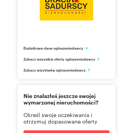
wizualizacji komputerowej i zawsze wtedy jest to
jasno zakomunikowane w opisie takiej oferty.
Numer oferty: BS3-LW-308312
Nr licencji zawodowej: 28467
Dodatkowe dane ogłoszeniodawcy
ul. Przewóz 47
Zobacz wszystkie oferty ogłoszeniodawcy
Kraków
małopolskie
PL
Zobacz wizytówkę ogłoszeniodawcy
124291
Pokaż telefon
Nie znalazłeś jeszcze swojej
wymarzonej nieruchomości?
Określ swoje oczekiwania i
otrzymuj dopasowane oferty