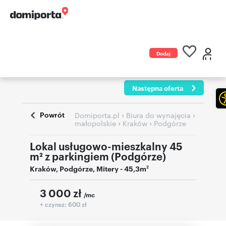
Dodaj
ogłoszenie
Następna oferta
Powrót
›
›
Domiporta.pl
Biura do wynajęcia
›
›
małopolskie
Kraków
Podgórze
Lokal usługowo-mieszkalny 45
m² z parkingiem (Podgórze)
Kraków
,
Podgórze
,
Mitery
- 45,3m
2
3 000
zł
/mc
+ czynsz: 600 zł