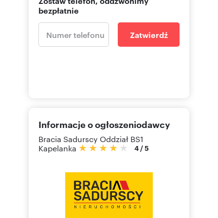
Zostaw telefon, oddzwonimy
Zdjęcia mogą zawierać dodane elementy
bezpłatnie
dekoracyjne, które nie są częścią wyposażenia
nieruchomości, które mogą być czasami
utworzone przez SI - sztuczną inteligencję.
Zatwierdź
W przypadku prezentacji ofert z rynku
pierwotnego niektóre ze zdjęć mają charakter
poglądowy i mogą zawierać elementy
wizualizacji komputerowej i zawsze wtedy jest to
jasno zakomunikowane w opisie takiej oferty.
Numer oferty: BS1-LW-314740
Informacje o ogłoszeniodawcy
Bracia Sadurscy Oddział BS1
Kapelanka
4
/
5