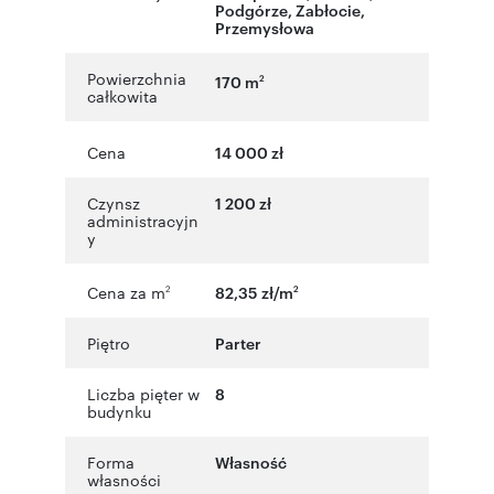
Podgórze, Zabłocie
,
Przemysłowa
Powierzchnia
170 m
2
całkowita
Cena
14 000 zł
Czynsz
1 200 zł
administracyjn
y
Cena za m
82,35 zł/m
2
2
Piętro
Parter
Liczba pięter w
8
budynku
Forma
Własność
własności