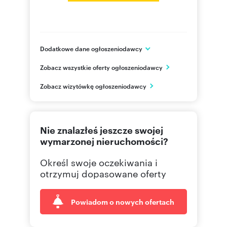
Dodatkowe dane ogłoszeniodawcy
ul. Kapelanka 1a/1
Zobacz wszystkie oferty ogłoszeniodawcy
Kraków
małopolskie
PL
Zobacz wizytówkę ogłoszeniodawcy
124292
Pokaż telefon
Nie znalazłeś jeszcze swojej
wymarzonej nieruchomości?
Określ swoje oczekiwania i
otrzymuj dopasowane oferty
Powiadom o nowych ofertach