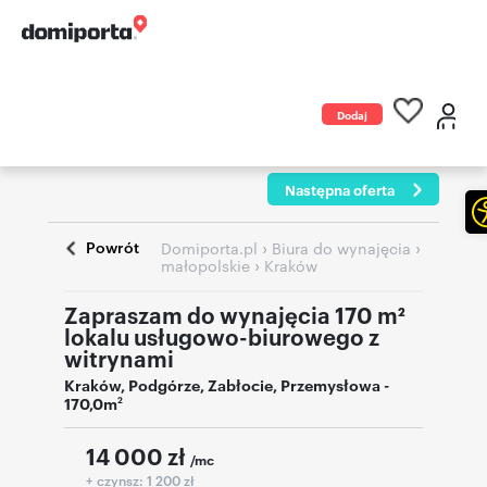
Dodaj
ogłoszenie
Następna oferta
Powrót
›
›
Domiporta.pl
Biura do wynajęcia
›
małopolskie
Kraków
Zapraszam do wynajęcia 170 m²
lokalu usługowo-biurowego z
witrynami
Kraków
,
Podgórze, Zabłocie
,
Przemysłowa
-
170,0m
2
14 000
zł
/mc
+ czynsz: 1 200 zł