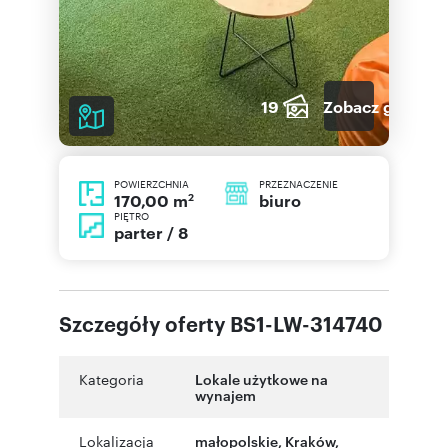
19
Zobacz galerię
POWIERZCHNIA
PRZEZNACZENIE
2
biuro
170,00 m
PIĘTRO
parter / 8
Szczegóły oferty BS1-LW-314740
Kategoria
Lokale użytkowe na
wynajem
Lokalizacja
małopolskie
,
Kraków
,