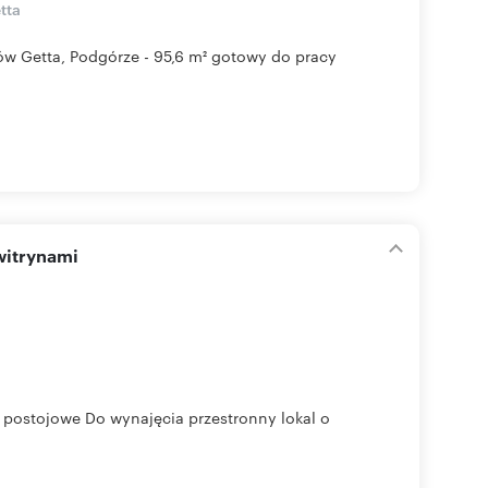
tta
erów Getta, Podgórze - 95,6 m² gotowy do pracy
witrynami
ca postojowe Do wynajęcia przestronny lokal o