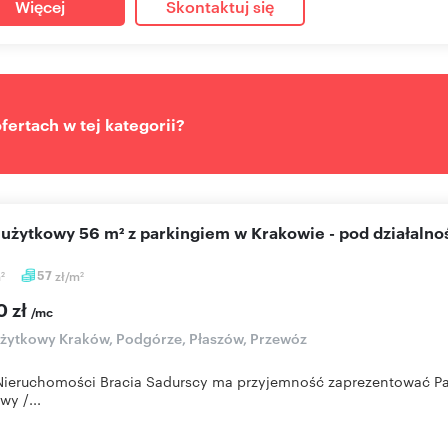
Więcej
Skontaktuj się
ertach w tej kategorii?
l użytkowy 56 m² z parkingiem w Krakowie - pod działalno
m
57
zł/m
2
2
0 zł
/mc
użytkowy Kraków, Podgórze, Płaszów, Przewóz
Nieruchomości Bracia Sadurscy ma przyjemność zaprezentować Pań
wy /...