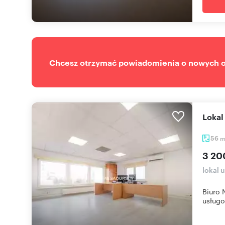
Chcesz otrzymać powiadomienia o nowych of
Loka
56
3 20
lokal 
Biuro 
usługo