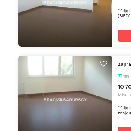
*Zdjęc
(BIEŻA
Zapr
488
10 7
lokal 
*Zdjęc
znajduj