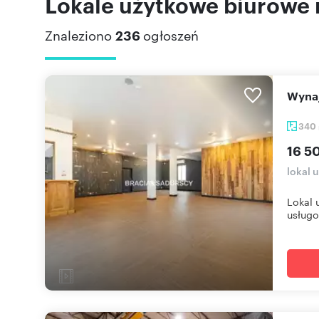
Lokale użytkowe biurowe 
Znaleziono
236
ogłoszeń
Wyn
340
16 5
lokal 
Lokal 
usługo