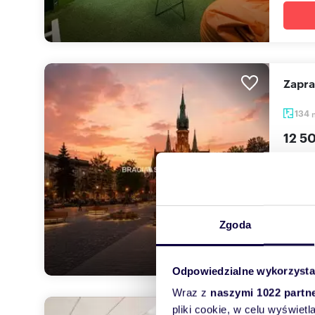
Zapr
134
12 5
lokal 
Do wyn
Krakow
Zgoda
Odpowiedzialne wykorzysta
Wraz z
naszymi 1022 partn
pliki cookie, w celu wyświet