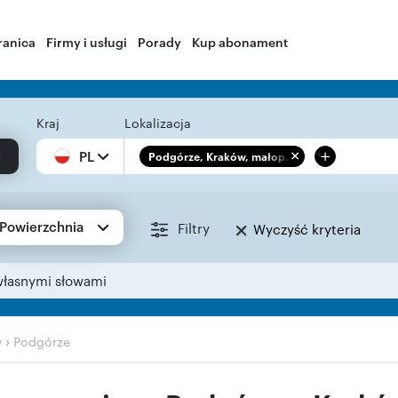
ranica
Firmy i usługi
Porady
Kup abonament
Kraj
Lokalizacja
+
PL
Podgórze, Kraków, małop...
Powierzchnia
Filtry
Wyczyść kryteria
własnymi słowami
›
w
Podgórze