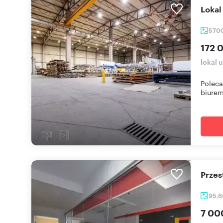
Loka
570
172 
lokal 
Polec
biurem
Prze
95,
7 00