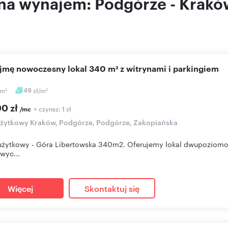
na wynajem: Podgórze - Krakó
ajmę nowoczesny lokal 340 m² z witrynami i parkingiem
m
49
zł/m
2
2
00 zł
+ czynsz: 1 zł
/mc
użytkowy Kraków, Podgórze, Podgórze, Zakopiańska
użytkowy - Góra Libertowska 340m2. Oferujemy lokal dwupoziomow
wyc...
Więcej
Skontaktuj się