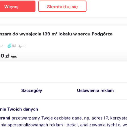
Więcej
Skontaktuj się
aszam do wynajęcia 139 m² lokalu w sercu Podgórza
m
93
zł/m
2
2
00 zł
/mc
użytkowy Kraków, Podgórze, Stare Podgórze, Węgierska
ajęcia wyjątkowy lokal usługowy o powierzchni 139 m², położony 
a - w o...
Szczegóły
Ustawienia reklam
Więcej
Skontaktuj się
nie Twoich danych
erami
przetwarzamy Twoje osobiste dane, np. adres IP, korzystaj
lania spersonalizowanych reklam i treści, analizowania tychże,