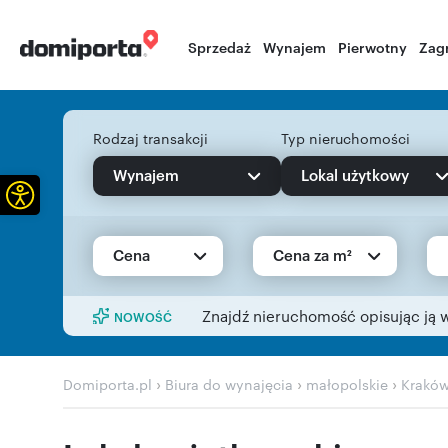
Sprzedaż
Wynajem
Pierwotny
Zag
Rodzaj transakcji
Typ nieruchomości
Wynajem
Lokal użytkowy
Otwórz pasek narzędzi
Cena
Cena za m²
Znajdź nieruchomość opisując ją 
NOWOŚĆ
›
›
›
Domiporta.pl
Biura do wynajęcia
małopolskie
Krakó