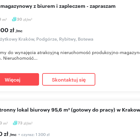
l magazynowy z biurem i zapleczem - zapraszam
0
m
30
zł/m
2
2
000 zł
/mc
użytkowy Kraków, Podgórze, Rybitwy, Botewa
amy do wynajęcia atrakcyjną nieruchomość produkcyjno-magazy
. Nieruchomość...
Więcej
Skontaktuj się
stronny lokal biurowy 95,6 m² (gotowy do pracy) w Krakow
60
m
73
zł/m
2
2
0 zł
+ czynsz: 1 300 zł
/mc