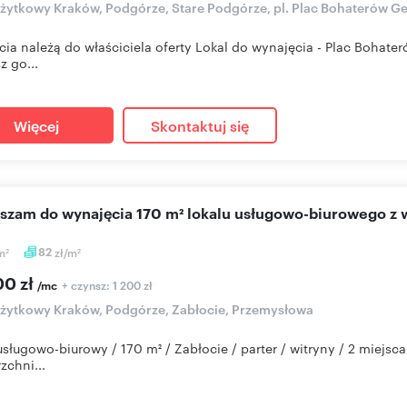
użytkowy Kraków, Podgórze, Stare Podgórze, pl. Plac Bohaterów Ge
ęcia należą do właściciela oferty Lokal do wynajęcia - Plac Bohat
z go...
Więcej
Skontaktuj się
aszam do wynajęcia 170 m² lokalu usługowo-biurowego z 
m
82
zł/m
2
2
00 zł
+ czynsz: 1 200 zł
/mc
użytkowy Kraków, Podgórze, Zabłocie, Przemysłowa
usługowo-biurowy / 170 m² / Zabłocie / parter / witryny / 2 miejs
zchni...