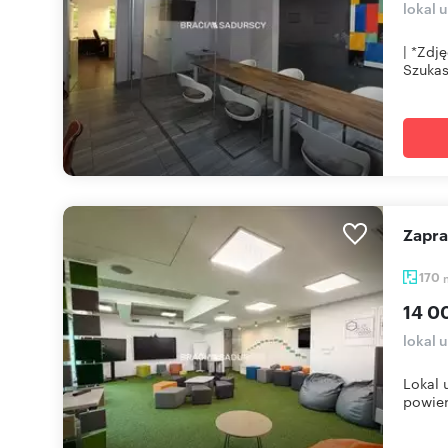
lokal 
| *Zdj
Szukas
Zapr
170
14 0
lokal 
Lokal 
powier