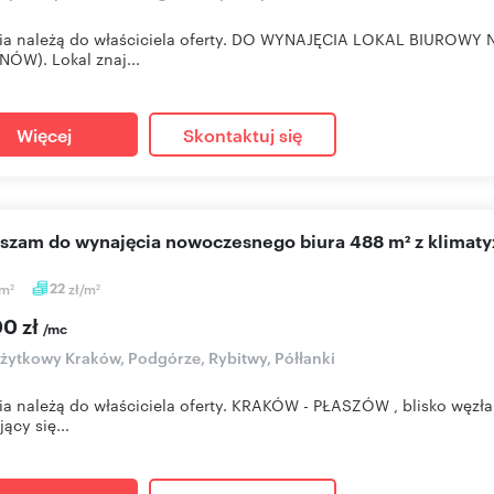
ia należą do właściciela oferty. DO WYNAJĘCIA LOKAL BIUROWY 
NÓW). Lokal znaj...
Więcej
Skontaktuj się
aszam do wynajęcia nowoczesnego biura 488 m² z klimaty
m
22
zł/m
2
2
00 zł
/mc
użytkowy Kraków, Podgórze, Rybitwy, Półłanki
ia należą do właściciela oferty. KRAKÓW - PŁASZÓW , blisko wę
ący się...