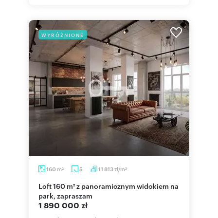
WYRÓŻNIONE
m
zł/m
160
5
11 813
2
2
Loft 160 m² z panoramicznym widokiem na
park, zapraszam
1 890 000 zł