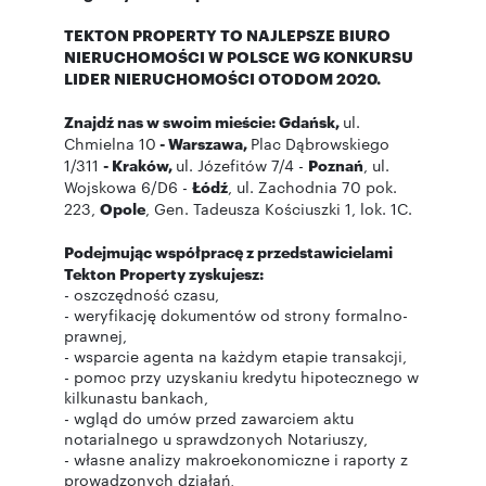
TEKTON PROPERTY TO NAJLEPSZE BIURO
NIERUCHOMOŚCI W POLSCE WG KONKURSU
LIDER NIERUCHOMOŚCI OTODOM 2020.
Znajdź nas w swoim mieście: Gdańsk,
ul.
Chmielna 10
- Warszawa,
Plac Dąbrowskiego
1/311
- Kraków,
ul. Józefitów 7/4 -
Poznań
, ul.
Wojskowa 6/D6 -
Łódź
, ul. Zachodnia 70 pok.
223,
Opole
, Gen. Tadeusza Kościuszki 1, lok. 1C.
Podejmując współpracę z przedstawicielami
Tekton Property zyskujesz:
- oszczędność czasu,
- weryfikację dokumentów od strony formalno-
prawnej,
- wsparcie agenta na każdym etapie transakcji,
- pomoc przy uzyskaniu kredytu hipotecznego w
kilkunastu bankach,
- wgląd do umów przed zawarciem aktu
notarialnego u sprawdzonych Notariuszy,
- własne analizy makroekonomiczne i raporty z
prowadzonych działań,