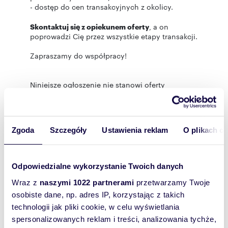
- dostęp do cen transakcyjnych z okolicy.
Skontaktuj się z opiekunem oferty
, a on
poprowadzi Cię przez wszystkie etapy transakcji.
Zapraszamy do współpracy!
Niniejsze ogłoszenie nie stanowi oferty
handlowej w rozumieniu przepisów art. 66 k.c., a
przedstawione dane mają charakter
informacyjny.
Zgoda
Szczegóły
Ustawienia reklam
O plikach c
Rozwiń opis
Odpowiedzialne wykorzystanie Twoich danych
Mieszkanie:
na sprzedaż
Wraz z
naszymi 1022 partnerami
przetwarzamy Twoje
osobiste dane, np. adres IP, korzystając z takich
Liczba
3
pokoi:
technologii jak pliki cookie, w celu wyświetlania
spersonalizowanych reklam i treści, analizowania tychże,
Powierzchni
74,16 m
2