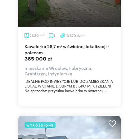
m
zł/m
26,70
1
13 670
2
2
Kawalerka 26,7 m² w świetnej lokalizacji -
polecam
365 000 zł
mieszkanie Wrocław, Fabryczna,
Grabiszyn, Inżynierska
IDEALNE POD INWESYCJE LUB DO ZAMIESZKANIA
LOKAL W STANIE DOBRYM BLISKO MPK I ZIELENI
Na sprzedaż przytulna kawalerka w świetnej ...
WYRÓŻNIONE