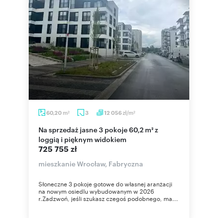
m
zł/m
60,20
3
12 056
2
2
Na sprzedaż jasne 3 pokoje 60,2 m² z
loggią i pięknym widokiem
725 755 zł
mieszkanie Wrocław, Fabryczna
Słoneczne 3 pokoje gotowe do własnej aranżacji
na nowym osiedlu wybudowanym w 2026
r.Zadzwoń, jeśli szukasz czegoś podobnego, ma...