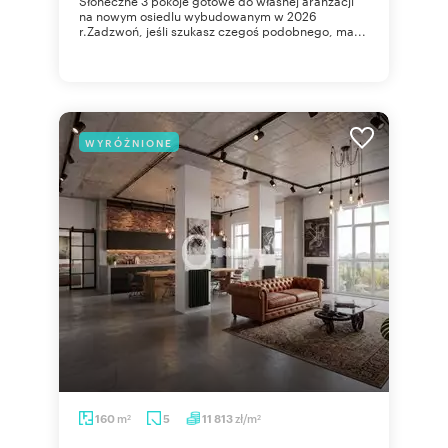
Słoneczne 3 pokoje gotowe do własnej aranżacji
na nowym osiedlu wybudowanym w 2026
r.Zadzwoń, jeśli szukasz czegoś podobnego, ma...
WYRÓŻNIONE
m
zł/m
160
5
11 813
2
2