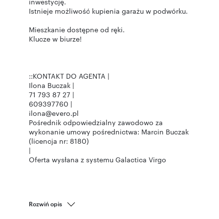
inwestycję.
Istnieje możliwość kupienia garażu w podwórku.
Mieszkanie dostępne od ręki.
Klucze w biurze!
::KONTAKT DO AGENTA |
Ilona Buczak |
71 793 87 27 |
609397760 |
ilona@evero.pl
Pośrednik odpowiedzialny zawodowo za
wykonanie umowy pośrednictwa: Marcin Buczak
(licencja nr: 8180)
|
Oferta wysłana z systemu Galactica Virgo
Rozwiń opis