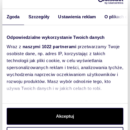
Zgoda
Szczegóły
Ustawienia reklam
O plikach c
m
zł/m
26,70
1
13 670
2
2
Kawalerka 26,7 m² w świetnej lokalizacji -
polecam
Odpowiedzialne wykorzystanie Twoich danych
365 000 zł
Wraz z
naszymi 1022 partnerami
przetwarzamy Twoje
mieszkanie Wrocław, Fabryczna,
osobiste dane, np. adres IP, korzystając z takich
Grabiszyn, Inżynierska
technologii jak pliki cookie, w celu wyświetlania
IDEALNE POD INWESYCJE LUB DO ZAMIESZKANIA
LOKAL W STANIE DOBRYM BLISKO MPK I ZIELENI
spersonalizowanych reklam i treści, analizowania tychże,
Na sprzedaż przytulna kawalerka w świetnej ...
wychodzenia naprzeciw oczekiwaniom użytkowników i
rozwoju produktów. Masz wybór odnośnie tego, kto
używa Twoich danych i w jakich celach to robi.
Dowiedz się więcej odnośnie tego, jak Twoje osobiste
WYRÓŻNIONE
dane są przetwarzane oraz ustaw własne preferencje w
sekcji szczegółów
. W Deklaracji plików cookie możesz
Akceptuj
zmienić lub wycofać swoją zgodę w dowolnej chwili.