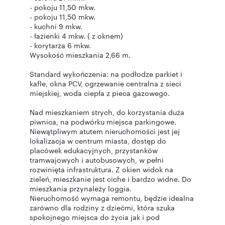
- pokoju 11,50 mkw.
- pokoju 11,50 mkw.
- kuchni 9 mkw.
- łazienki 4 mkw. ( z oknem)
- korytarza 6 mkw.
Wysokość mieszkania 2,66 m.
Standard wykończenia: na podłodze parkiet i
kafle, okna PCV, ogrzewanie centralna z sieci
miejskiej, woda ciepła z pieca gazowego.
Nad mieszkaniem strych, do korzystania duża
piwnica, na podwórku miejsca parkingowe.
Niewątpliwym atutem nieruchomości jest jej
lokalizacja w centrum miasta, dostęp do
placówek edukacyjnych, przystanków
tramwajowych i autobusowych, w pełni
rozwinięta infrastruktura. Z okien widok na
zieleń, mieszkanie jest ciche i bardzo widne. Do
mieszkania przynależy loggia.
Nieruchomość wymaga remontu, będzie idealna
zarówno dla rodziny z dziećmi, która szuka
spokojnego miejsca do życia jak i pod