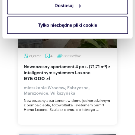
Dostosuj
Wykorzystujemy pliki cookie do spersonalizowania treści
i reklam, aby oferować funkcje społecznościowe i
analizować ruch w naszej witrynie. Informacje o tym, jak
Tylko niezbędne pliki cookie
korzystasz z naszej witryny, udostępniamy partnerom
społecznościowym, reklamowym i analitycznym.
Partnerzy mogą połączyć te informacje z innymi danymi
otrzymanymi od Ciebie lub uzyskanymi podczas
m
zł/m
71,71
4
13 596
2
2
korzystania z ich usług.
Nowoczesny apartament 4 pok. (71,71 m²) z
inteligentnym systemem Loxone
975 000 zł
mieszkanie Wrocław, Fabryczna,
Marszowice, Wilkszyńska
Nowoczesny apartament w domu jednorodzinnym
z pompą ciepła, fotowoltaiką i systemem Samrt
Home Loxone. Szukasz domu, do którego ...