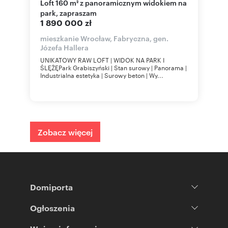
Loft 160 m² z panoramicznym widokiem na
park, zapraszam
1 890 000 zł
mieszkanie Wrocław, Fabryczna, gen.
Józefa Hallera
UNIKATOWY RAW LOFT | WIDOK NA PARK I
ŚLĘŻĘPark Grabiszyński | Stan surowy | Panorama |
Industrialna estetyka | Surowy beton | Wy...
Zobacz więcej
Domiporta
Ogłoszenia