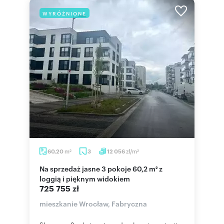
WYRÓŻNIONE
m
zł/m
60,20
3
12 056
2
2
Na sprzedaż jasne 3 pokoje 60,2 m² z
loggią i pięknym widokiem
725 755 zł
mieszkanie Wrocław, Fabryczna