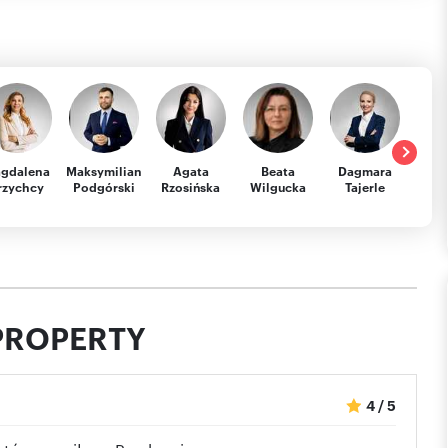
gdalena
Maksymilian
Agata
Beata
Dagmara
J
rzychcy
Podgórski
Rzosińska
Wilgucka
Tajerle
Piot
 PROPERTY
4
/
5