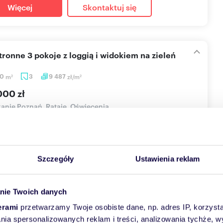
Więcej
Skontaktuj się
stronne 3 pokoje z loggią i widokiem na zieleń
50
m
3
9 487
zł/m
2
2
000 zł
anie Poznań, Rataje, Oświecenia
zamy do zapoznania się z ofertą sprzedaży
onalnego, 3-pokojowego mieszkania o powierzchni 58,5
łożonego na osi...
Szczegóły
Ustawienia reklam
Więcej
Skontaktuj się
nie Twoich danych
erami
przetwarzamy Twoje osobiste dane, np. adres IP, korzystaj
lania spersonalizowanych reklam i treści, analizowania tychże,