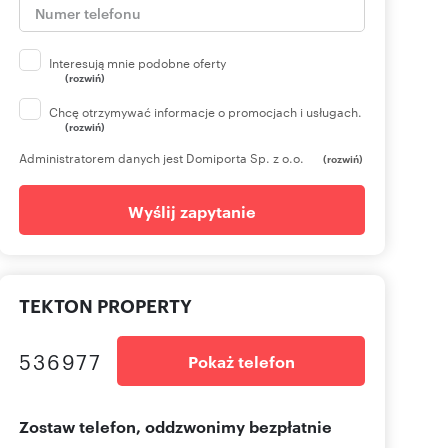
Interesują mnie podobne oferty
(rozwiń)
Chcę otrzymywać informacje o promocjach i usługach.
(rozwiń)
Administratorem danych jest Domiporta Sp. z o.o.
(rozwiń)
an
Mateusz
Arkadiusz
Karol Bućko
Magdalena
Magda
rowski
Kozikowski
Maćkowiak
Ociepa
Hryniew
Wyślij zapytanie
TEKTON PROPERTY
536977
Pokaż telefon
Zostaw telefon, oddzwonimy bezpłatnie