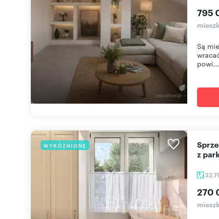
795 
mieszk
Są mie
wracać
powi...
Sprzedam nowoczesne 2-pokojowe mieszkanie 33 m²
WYRÓŻNIONE
z par
32,7
270 
mieszk