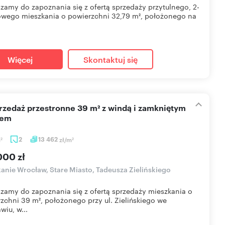
zamy do zapoznania się z ofertą sprzedaży przytulnego, 2-
wego mieszkania o powierzchni 32,79 m², położonego na
Więcej
Skontaktuj się
nem
m
2
13 462
zł/m
2
2
000 zł
anie Wrocław, Stare Miasto, Tadeusza Zielińskiego
zamy do zapoznania się z ofertą sprzedaży mieszkania o
zchni 39 m², położonego przy ul. Zielińskiego we
wiu, w...