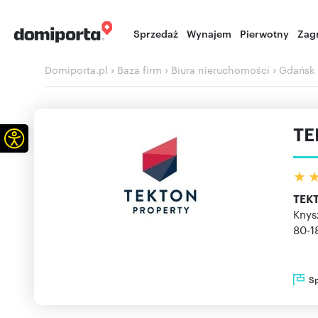
Sprzedaż
Wynajem
Pierwotny
Zag
›
›
›
Domiporta.pl
Baza firm
Biura nieruchomości
Gdańsk
TE
Otwórz pasek narzędzi
TEK
Knys
80-1
S