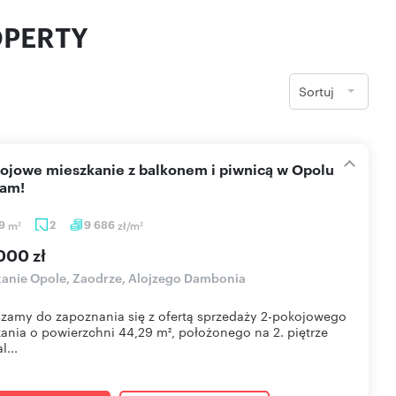
OPERTY
Sortuj
cam!
29
m
2
9 686
zł/m
2
2
000 zł
anie Opole, Zaodrze, Alojzego Dambonia
zamy do zapoznania się z ofertą sprzedaży 2-pokojowego
ania o powierzchni 44,29 m², położonego na 2. piętrze
l...