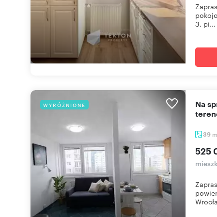
Zapras
pokojo
3. pi...
Na sprzedaż przestronne 39 m² z windą i zamkniętym
WYRÓŻNIONE
tere
39
525 
mieszk
Zapras
powier
Wrocła