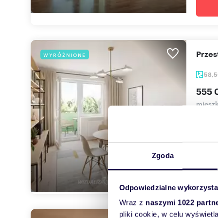
Prze
WYRÓŻNIONE
58,
555 
mieszk
Zapras
funkcj
m², po
Zgoda
Odpowiedzialne wykorzysta
Wraz z
naszymi 1022 partn
pliki cookie, w celu wyświet