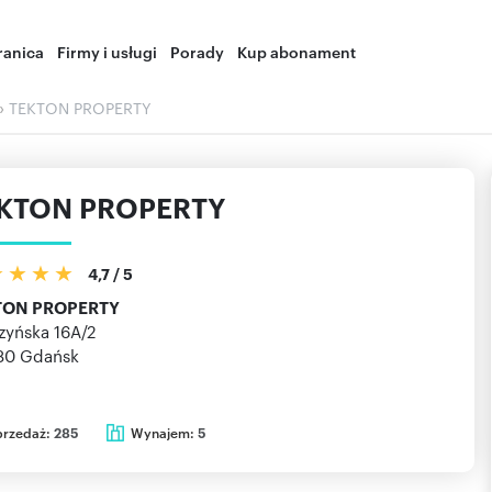
ranica
Firmy i usługi
Porady
Kup abonament
›
TEKTON PROPERTY
KTON PROPERTY
4,7
/
5
TON PROPERTY
zyńska 16A/2
80
Gdańsk
przedaż:
Wynajem:
285
5