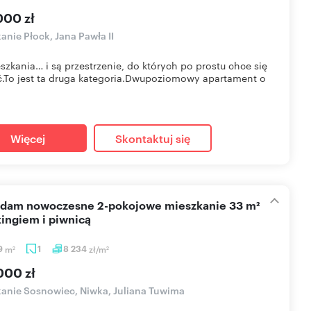
000 zł
anie Płock, Jana Pawła II
szkania… i są przestrzenie, do których po prostu chce się
.To jest ta druga kategoria.Dwupoziomowy apartament o
Więcej
Skontaktuj się
kingiem i piwnicą
9
m
1
8 234
zł/m
2
2
000 zł
anie Sosnowiec, Niwka, Juliana Tuwima