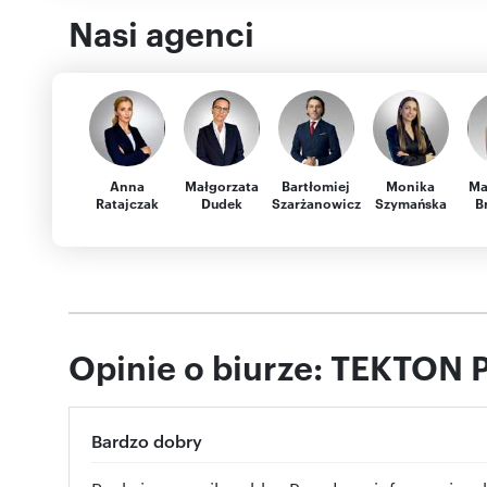
Nasi agenci
Anna
Małgorzata
Bartłomiej
Monika
Ma
Ratajczak
Dudek
Szarżanowicz
Szymańska
B
Opinie o biurze: TEKTON
Bardzo dobry