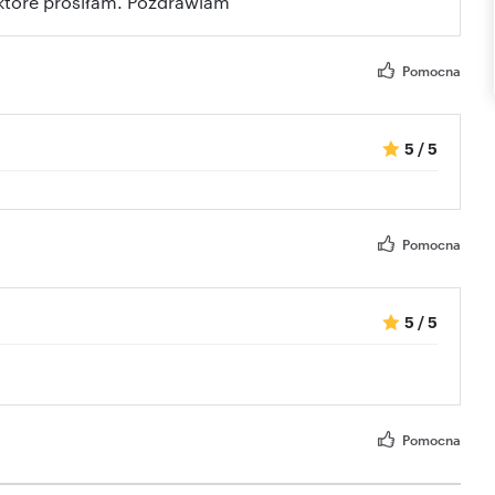
 które prosiłam. Pozdrawiam
Pomocna
5
/
5
Pomocna
5
/
5
Pomocna