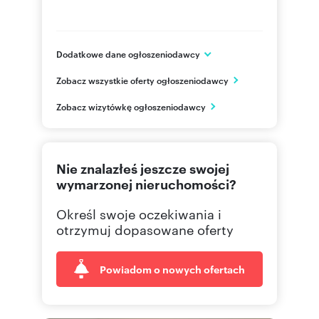
ADDITIONAL INFORMATION:
* Parking: Includes 2 dedicated spaces in the
underground garage.
Dodatkowe dane ogłoszeniodawcy
* Efficiency: High energy standards and superior
ul. Wiejska 19
acoustic insulation.
Zobacz wszystkie oferty ogłoszeniodawcy
Warszawa
mazowieckie
PL
Zobacz wizytówkę ogłoszeniodawcy
Numer oferty: 912511
482264
Pokaż telefon
Osoba odpowiedzialna zawodowo: Elżbieta
Marchese
Nie znalazłeś jeszcze swojej
226465
Pokaż telefon
wymarzonej nieruchomości?
Określ swoje oczekiwania i
otrzymuj dopasowane oferty
Powiadom o nowych ofertach