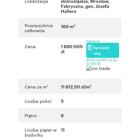
Lokalizacja
dolnośląskie
,
Wrocław
,
Fabryczna
,
gen. Józefa
Hallera
Powierzchnia
160 m
2
całkowita
Reklama
Cena
1 890 000
Sprawdź
zł
ratę
RSSO 6,09% na dz.
01.06.26
Cena za m
11 812,50 zł/m
2
2
Liczba pokoi
5
Piętro
6
Liczba pięter w
11
budynku