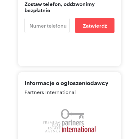
Zostaw telefon, oddzwonimy
* Access to a detailed executive project created
bezpłatnie
by renowned architects.
* Full Turnkey execution option following the
"light loft & walnut" aesthetic shown in
Zatwierdź
visualizations.
LOCATION:
Situated in one of Wrocław's most prestigious
areas - directly adjacent to Grabiszyński Park.
* Nature: Direct views of the park's lush canopy
and the Ślęża Mountain silhouette offer
Informacje o ogłoszeniodawcy
unparalleled tranquility.
Partners International
* Prestige: A boutique building with a modern,
industrial silhouette that stands out in Wrocław’s
architectural landscape.
* Urban Comfort: Seamless connectivity to the
city center combined with a secluded, green
setting.