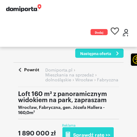
Dodaj
ogłoszenie
Następna oferta
Powrót
›
Domiporta.pl
›
Mieszkania na sprzedaż
›
›
dolnośląskie
Wrocław
Fabryczna
Loft 160 m² z panoramicznym
widokiem na park, zapraszam
Wrocław
,
Fabryczna
,
gen. Józefa Hallera
-
160,0m
2
Reklama
1 890 000
zł
Sprawdź ratę >>