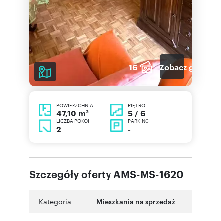
16
Zobacz galerię
POWIERZCHNIA
PIĘTRO
2
5 / 6
47,10 m
LICZBA POKOI
PARKING
2
-
Szczegóły oferty AMS-MS-1620
Kategoria
Mieszkania na sprzedaż