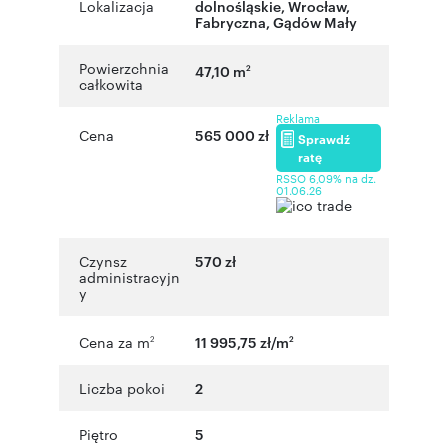
Lokalizacja
dolnośląskie
,
Wrocław
,
Fabryczna, Gądów Mały
Powierzchnia
47,10 m
2
całkowita
Reklama
Cena
565 000 zł
Sprawdź
ratę
RSSO 6,09% na dz.
01.06.26
Czynsz
570 zł
administracyjn
y
Cena za m
11 995,75 zł/m
2
2
Liczba pokoi
2
Piętro
5