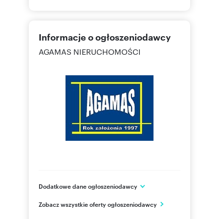
Informacje o ogłoszeniodawcy
AGAMAS NIERUCHOMOŚCI
Dodatkowe dane ogłoszeniodawcy
ul. Ułańska 58 lok.3
Zobacz wszystkie oferty ogłoszeniodawcy
Wrocław
dolnośląskie