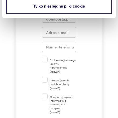
analizować ruch w naszej witrynie. Informacje o tym, jak
Tylko niezbędne pliki cookie
korzystasz z naszej witryny, udostępniamy partnerom
społecznościowym, reklamowym i analitycznym.
Partnerzy mogą połączyć te informacje z innymi danymi
otrzymanymi od Ciebie lub uzyskanymi podczas
korzystania z ich usług.
Szukam najtańszego
kredytu
hipotecznego
(rozwiń)
Interesują mnie
podobne oferty
(rozwiń)
Chcę otrzymywać
informacje o
promocjach i
usługach.
(rozwiń)