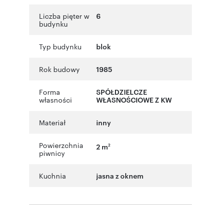
Liczba pięter w
6
budynku
Typ budynku
blok
Rok budowy
1985
Forma
SPÓŁDZIELCZE
własności
WŁASNOŚCIOWE Z KW
Materiał
inny
Powierzchnia
2 m
2
piwnicy
Kuchnia
jasna z oknem