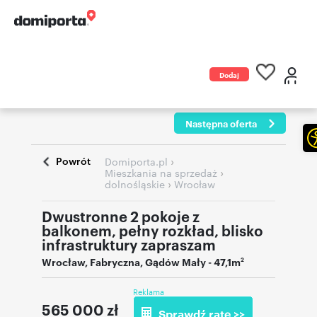
Dodaj
ogłoszenie
Następna oferta
Powrót
›
Domiporta.pl
›
Mieszkania na sprzedaż
›
dolnośląskie
Wrocław
Dwustronne 2 pokoje z
balkonem, pełny rozkład, blisko
infrastruktury zapraszam
Wrocław
,
Fabryczna, Gądów Mały
- 47,1m
2
Reklama
565 000
zł
Sprawdź ratę >>