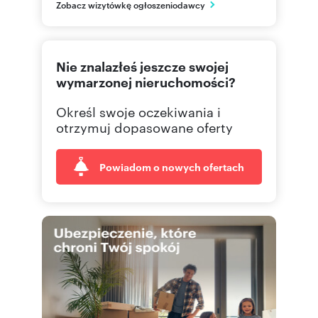
PL
Zobacz wizytówkę ogłoszeniodawcy
505 44
Pokaż telefon
Nie znalazłeś jeszcze swojej
501 45
Pokaż telefon
wymarzonej nieruchomości?
Określ swoje oczekiwania i
otrzymuj dopasowane oferty
Powiadom o nowych ofertach