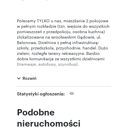
Polecamy TYLKO u nas, mieszkanie 2 pokojowe
w pełnym rozkładzie (tzn. wejście do wszystkich
pomieszczeń z przedpokoju, osobna kuchnia)
zlokalizowane na wrocławskim Gądowie, ul.
Balonowa. Dzielnica z pełną infrastrukturą:
szkoły, przedszkola, przychodnie, handel. Dużo
zieleni, rozległe tereny rekreacyjne. Bardzo
dobra komunikacja ze wszystkimi dzielnicami
(tramwaje, autobusy, szynobus).
Budynek w zasobach Spółdzielni Mieszkaniowej
Rozwiń
PIAST. Uregulowany stan prawny. 6 pięter, w
sąsiedztwie liczne, bezpłatne miejsca postojowe
oraz place zabaw.
Statystyki ogłoszenia:
Dwustronne mieszkanie na 5 piętrze (winda z
poziomu 0). Powierzchnia: 47,1 mkw.
Podobne
Spółdzielczo-własnościowe z Księgą Wieczystą.
Dwa pokoje, kuchnia, przedpokój, łazienka z WC.
nieruchomości
Do pokoju dziennego (strona świata S-W)