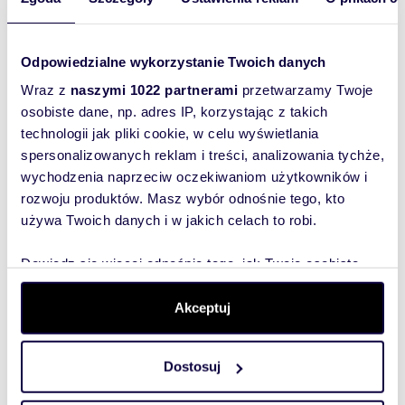
Oferta wysłana z systemu Galactica Virgo
Odpowiedzialne wykorzystanie Twoich danych
Wyślij
Wraz z
naszymi 1022 partnerami
przetwarzamy Twoje
wiadomość
osobiste dane, np. adres IP, korzystając z takich
Numer oferty: AMS-MS-1620
Nr licencji zawodowej: 2394
technologii jak pliki cookie, w celu wyświetlania
To najlepszy
spersonalizowanych reklam i treści, analizowania tychże,
sposób, aby
wychodzenia naprzeciw oczekiwaniom użytkowników i
właściciel
rozwoju produktów. Masz wybór odnośnie tego, kto
oferty
używa Twoich danych i w jakich celach to robi.
szybko się z
Tobą
Dowiedz się więcej odnośnie tego, jak Twoje osobiste
skontaktował!
dane są przetwarzane oraz ustaw własne preferencje w
sekcji szczegółów
. W Deklaracji plików cookie możesz
Akceptuj
zmienić lub wycofać swoją zgodę w dowolnej chwili.
Dostosuj
Wykorzystujemy pliki cookie do spersonalizowania treści
i reklam, aby oferować funkcje społecznościowe i