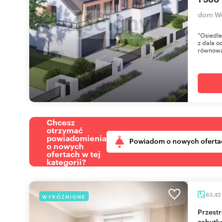
dom W
"Osiedle
z dala o
równowa
Chcesz
otrzymać
powiadomienia
Powiadom o nowych oferta
o nowych
ofertach w tej
kategorii?
63,42
WYRÓŻNIONE
Przestronne 2-pokojowe mieszkanie w
zabytk