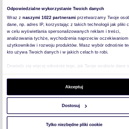
Przestronne 3 pokoje z widokiem na zieleń i
metro
Odpowiedzialne wykorzystanie Twoich danych
Wraz z
naszymi 1022 partnerami
przetwarzamy Twoje osob
859 0
dane, np. adres IP, korzystając z takich technologii jak pliki 
mieszk
w celu wyświetlania spersonalizowanych reklam i treści,
analizowania tychże, wychodzenia naprzeciw oczekiwaniom
| Ustawne
BemowoN
użytkowników i rozwoju produktów. Masz wybór odnośnie te
ustawne 
kto używa Twoich danych i w jakich celach to robi.
Dowiedz się więcej odnośnie tego, jak Twoje osobiste dane 
przetwarzane oraz ustaw własne preferencje w
sekcji
szczegółów
. W Deklaracji plików cookie możesz zmienić lu
wycofać swoją zgodę w dowolnej chwili.
Akceptuj
1460
WYRÓŻNIONE
Wykorzystujemy pliki cookie do spersonalizowania treści i r
Zapraszam do zakupu działki 1460 m² pod
Dostosuj
aby oferować funkcje społecznościowe i analizować ruch w 
zabudo
witrynie. Informacje o tym, jak korzystasz z naszej witryny,
udostępniamy partnerom społecznościowym, reklamowym i
1 880
Tylko niezbędne pliki cookie
analitycznym. Partnerzy mogą połączyć te informacje z inn