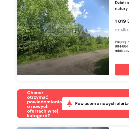
Działka 8463 m² pod dom i rekreację, blisko
natury 
1 819 
działk
Więcej 
884∙884
miejsco
Chcesz
otrzymać
powiadomienia
Powiadom o nowych oferta
o nowych
ofertach w tej
kategorii?