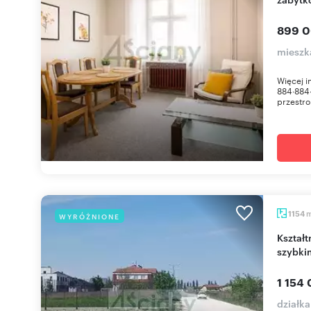
899 0
mieszk
Więcej 
884∙884
przestro
1154
WYRÓŻNIONE
Kształtna działka 1154 m² w Zgorzałej z mediami i
szybki
1 154 
działka