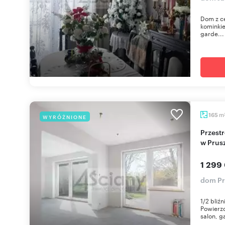
Dom z ce
kominkie
garde...
m
165
WYRÓŻNIONE
Przestronny bliźniak 184 m² z garażem i tarasem
w Prus
1 299
dom Pr
1/2 bliź
Powierzc
salon, ga