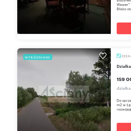
Wawer" 
Blisko sta
2224
WYRÓŻNIONE
Dział
159 0
działka
Do sprze
m2 w Łę
rozwijają