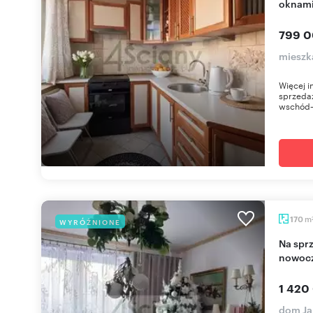
oknam
799 0
mieszk
Więcej 
sprzedaż
wschód–
m
170
WYRÓŻNIONE
Na sprzedaż przestronny dom z cegły, garaż i
nowocz
1 420
dom Ja