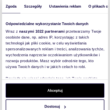
979 000 zł
Stan prawny uregulowany, księgi wieczyste
490 
gruntowa i lokali wolne od wpisów.
Zgoda
Szczegóły
Ustawienia reklam
O plikach c
dom Gniezno, Pobiedziska, ul. Łososiowa
Zapraszamy na prezentację. Ofertę obsługuje
dom Gn
licencjonowany pośrednik w obrocie
nieruchomościami z 19 letnim doświadczeniem
Odpowiedzialne wykorzystanie Twoich danych
na rynku nieruchomości co podnosi
bezpieczeństwo dokonywanej transakcji.Cena
Wraz z
naszymi 1022 partnerami
przetwarzamy Twoje
do negocjacji!
osobiste dane, np. adres IP, korzystając z takich
Wyślij
technologii jak pliki cookie, w celu wyświetlania
wiadomość
spersonalizowanych reklam i treści, analizowania tychże,
wychodzenia naprzeciw oczekiwaniom użytkowników i
To najlepszy
rozwoju produktów. Masz wybór odnośnie tego, kto
sposób, aby
używa Twoich danych i w jakich celach to robi.
właściciel
oferty
Dowiedz się więcej odnośnie tego, jak Twoje osobiste
dane są przetwarzane oraz ustaw własne preferencje w
szybko się z
sekcji szczegółów
. W Deklaracji plików cookie możesz
Akceptuj
Tobą
zmienić lub wycofać swoją zgodę w dowolnej chwili.
skontaktował!
Dostosuj
Wykorzystujemy pliki cookie do spersonalizowania treści