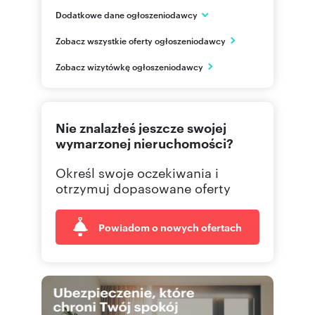
Dodatkowe dane ogłoszeniodawcy
Dąbrówki 18/8
Zobacz wszystkie oferty ogłoszeniodawcy
Gniezno
wielkopolskie
PL
Zobacz wizytówkę ogłoszeniodawcy
662 04
Pokaż telefon
Nie znalazłeś jeszcze swojej
wymarzonej nieruchomości?
Określ swoje oczekiwania i
otrzymuj dopasowane oferty
Powiadom o nowych ofertach