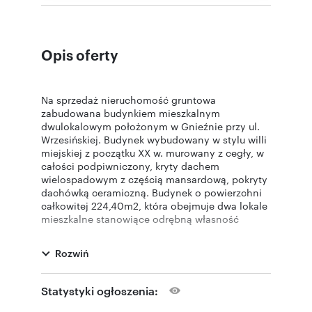
Opis oferty
Na sprzedaż nieruchomość gruntowa
zabudowana budynkiem mieszkalnym
dwulokalowym położonym w Gnieźnie przy ul.
Wrzesińskiej. Budynek wybudowany w stylu willi
miejskiej z początku XX w. murowany z cegły, w
całości podpiwniczony, kryty dachem
wielospadowym z częścią mansardową, pokryty
dachówką ceramiczną. Budynek o powierzchni
całkowitej 224,40m2, która obejmuje dwa lokale
mieszkalne stanowiące odrębną własność
lokalową z założonymi księgami wieczystymi
oraz lokal użytkowy. Na parterze znajduje się
Rozwiń
lokal mieszkalny nr 1 o powierzchni 133,50m2,
który składa się z 4 pokoi, kuchni, spiżarni,
łazienki i przedpokoju. Układ pokoi może być
Statystyki ogłoszenia:
niezależny z wejściem z korytarza. W pokojach
na posadzce znajdują się dębowe parkiety w