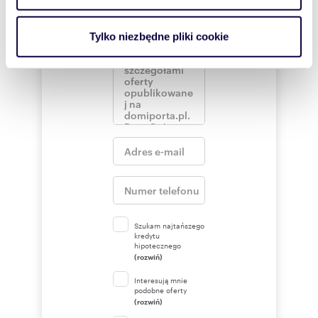
i reklam, aby oferować funkcje społecznościowe i
analizować ruch w naszej witrynie. Informacje o tym, jak
Tylko niezbędne pliki cookie
korzystasz z naszej witryny, udostępniamy partnerom
społecznościowym, reklamowym i analitycznym.
Partnerzy mogą połączyć te informacje z innymi danymi
otrzymanymi od Ciebie lub uzyskanymi podczas
korzystania z ich usług.
Szukam najtańszego
kredytu
hipotecznego
(rozwiń)
Interesują mnie
podobne oferty
(rozwiń)