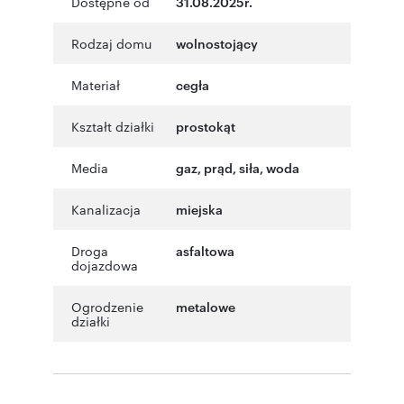
Dostępne od
31.08.2025r.
Rodzaj domu
wolnostojący
Materiał
cegła
Kształt działki
prostokąt
Media
gaz, prąd, siła, woda
Kanalizacja
miejska
Droga
asfaltowa
dojazdowa
Ogrodzenie
metalowe
działki