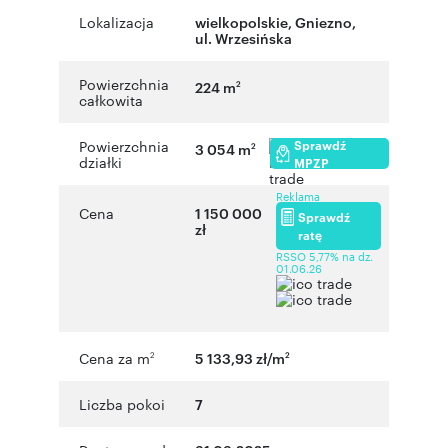
Lokalizacja
wielkopolskie
,
Gniezno
,
ul. Wrzesińska
Powierzchnia
224 m
2
całkowita
Sprawdź
Powierzchnia
3 054 m
2
działki
MPZP
Reklama
Cena
1 150 000
Sprawdź
zł
ratę
RSSO 5,77% na dz.
01.06.26
Cena za m
5 133,93 zł/m
2
2
Liczba pokoi
7