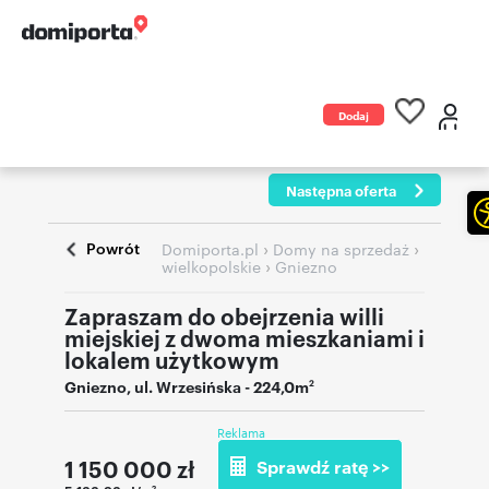
Dodaj
ogłoszenie
Następna oferta
Powrót
›
›
Domiporta.pl
Domy na sprzedaż
›
wielkopolskie
Gniezno
Zapraszam do obejrzenia willi
miejskiej z dwoma mieszkaniami i
lokalem użytkowym
Gniezno
,
ul. Wrzesińska
- 224,0m
2
Reklama
1 150 000
zł
Sprawdź ratę >>
2