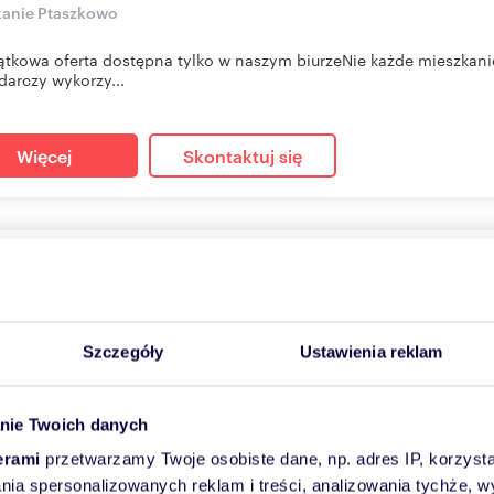
kanie Ptaszkowo
ątkowa oferta dostępna tylko w naszym biurzeNie każde mieszkani
arczy wykorzy...
Więcej
Skontaktuj się
sprzedania przestronne mieszkanie 83 m² z dużym ogrode
33
m
4
5 148
zł/m
2
2
000 zł
Szczegóły
Ustawienia reklam
anie Opalenica, Wyzwolenia
m na sprzedaż przestronne mieszkanie o powierzchni 83,33 m², p
nie Twoich danych
icy. N...
erami
przetwarzamy Twoje osobiste dane, np. adres IP, korzystaj
lania spersonalizowanych reklam i treści, analizowania tychże,