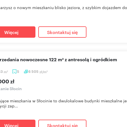
marzysz o nowym mieszkaniu blisko jeziora, z szybkim dojazdem do P
Więcej
Skontaktuj się
przedania nowoczesne 122 m² z antresolą i ogródkiem
83
m
5
6 505
zł/m
2
2
000 zł
anie Słocin
jące mieszkania w Słocinie to dwulokalowe budynki mieszkalne 
cji zap...
Więcej
Skontaktuj się