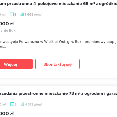
cam przestronne 4-pokojowe mieszkanie 65 m² z ogródki
0
m
4
7 665
zł/m
2
2
000 zł
anie Buk
nwestycja Folwarczna w Wielkiej Wsi, gm. Buk - premierowy etap j
s...
Więcej
Skontaktuj się
przedania przestronne mieszkanie 73 m² z ogrodem i gar
20
m
2
4 372
zł/m
2
2
000 zł