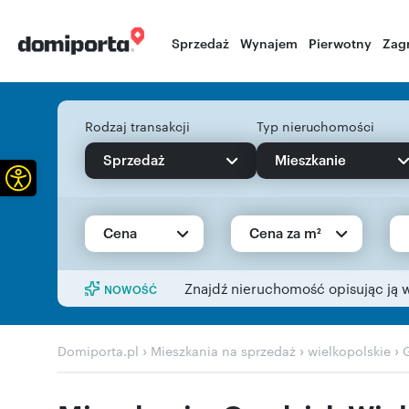
Sprzedaż
Wynajem
Pierwotny
Zag
Rodzaj transakcji
Typ nieruchomości
Sprzedaż
Mieszkanie
Otwórz pasek narzędzi
Cena
Cena za m²
Znajdź nieruchomość opisując ją 
NOWOŚĆ
›
›
›
Domiporta.pl
Mieszkania na sprzedaż
wielkopolskie