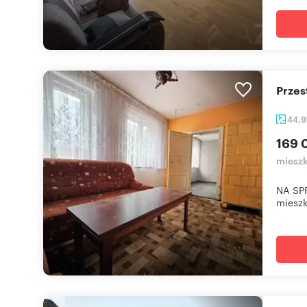
Prze
44,9
169 
mieszk
NA SPR
mieszk