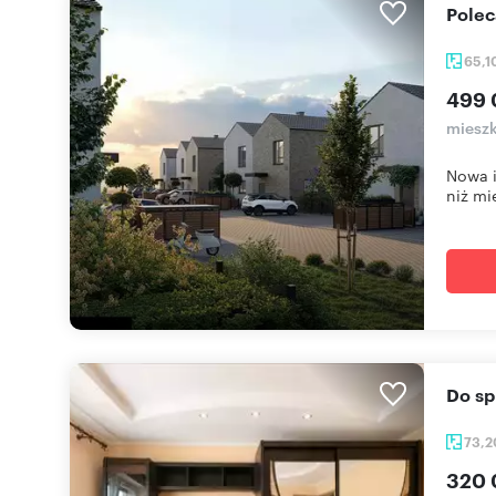
Pole
65,1
499 
mieszk
Nowa i
niż mie
Do s
73,
320 