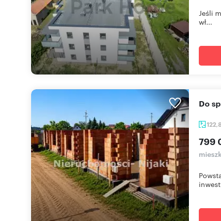
Jeśli 
wł...
Do s
122,
799 
mieszk
Powsta
inwesty