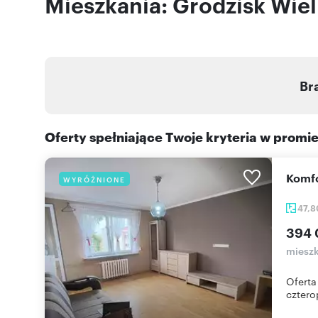
Mieszkania: Grodzisk Wiel
Br
Oferty spełniające Twoje kryteria w promi
Kom
WYRÓŻNIONE
47,
394 
miesz
Oferta
cztero