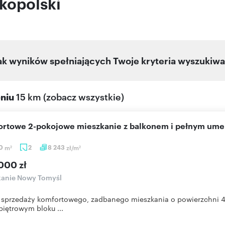
kopolski
ak wyników spełniających Twoje kryteria wyszukiwa
eniu
15 km
(
zobacz wszystkie
)
fortowe 2-pokojowe mieszkanie z balkonem i pełnym um
80
m
2
8 243
zł/m
2
2
000 zł
kanie Nowy Tomyśl
 sprzedaży komfortowego, zadbanego mieszkania o powierzchni 47
piętrowym bloku ...