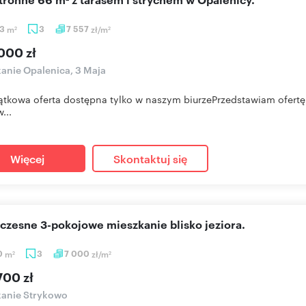
03
m
3
7 557
zł/m
2
2
000 zł
anie Opalenica, 3 Maja
ątkowa oferta dostępna tylko w naszym biurzePrzedstawiam ofertę 
...
Więcej
Skontaktuj się
czesne 3-pokojowe mieszkanie blisko jeziora.
0
m
3
7 000
zł/m
2
2
700 zł
kanie Strykowo