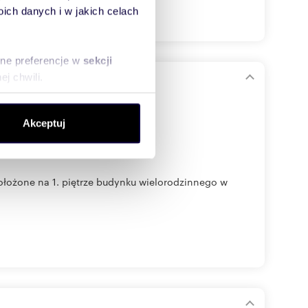
ch danych i w jakich celach
sne preferencje w
sekcji
j chwili.
ołecznościowe i analizować
Akceptuj
artnerom społecznościowym,
anymi od Ciebie lub
ołożone na 1. piętrze budynku wielorodzinnego w