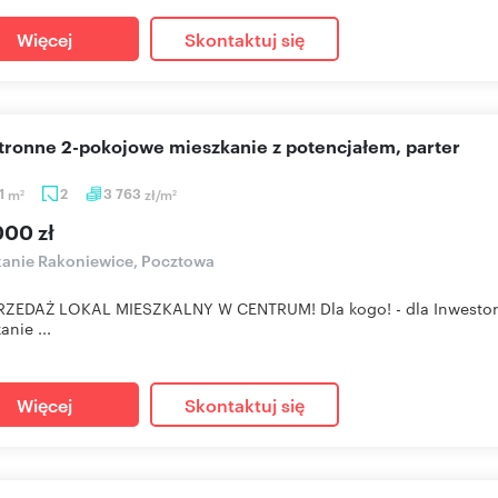
Więcej
Skontaktuj się
stronne 2-pokojowe mieszkanie z potencjałem, parter
1
m
2
3 763
zł/m
2
2
000 zł
anie Rakoniewice, Pocztowa
ZEDAŻ LOKAL MIESZKALNY W CENTRUM! Dla kogo! - dla Inwestora p
anie ...
Więcej
Skontaktuj się