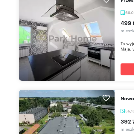
66,
499 
mieszk
Ta wyj
Maja, w
Nowo
56,1
392 
miesz