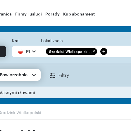
ranica
Firmy i usługi
Porady
Kup abonament
Kraj
Lokalizacja
+
PL
Grodzisk Wielkopolski, ...
Powierzchnia
Filtry
własnymi słowami
Grodzisk Wielkopolski