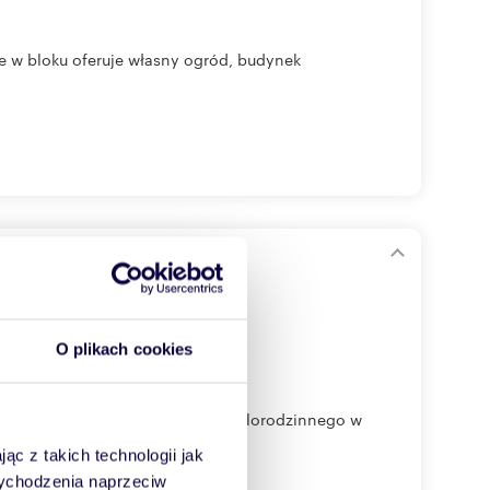
e w bloku oferuje własny ogród, budynek
m
O plikach cookies
ołożone na 1. piętrze budynku wielorodzinnego w
ąc z takich technologii jak
 wychodzenia naprzeciw