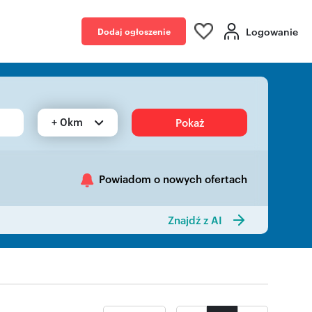
Logowanie
Dodaj ogłoszenie
+ 0km
Pokaż
Powiadom o nowych ofertach
Znajdź z AI