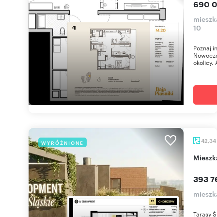
690 0
mieszka
10
Poznaj i
Nowoczes
okolicy. 
42,34
WYRÓŻNIONE
miesz
393 7
mieszk
Tarasy Ś