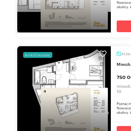
Nowoczes
okolicy. 
87,59
WYRÓŻNIONE
miesz
750 0
mieszka
10
Poznaj i
Nowoczes
okolicy. 