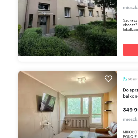
mieszk
Szukasz 
chcesz? 
lokalizacj
m
50
2
Do sprzedania przestronne 2 pokoje z dużym
balkon
349 9
mieszk
MIKOŁÓW
POKOJE 