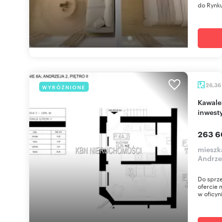
do Rynku
26,36
WYRÓŻNIONE
Kawalerka w centrum Katowic z potencjałem
inwest
263 6
mieszk
Andrze
Do sprz
ofercie 
w oficyni