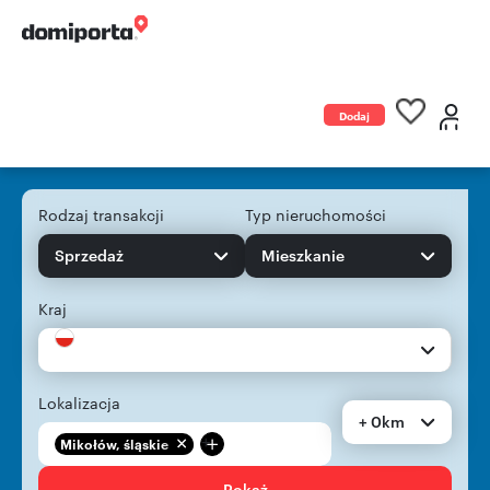
Dodaj
ogłoszenie
Rodzaj transakcji
Typ nieruchomości
Sprzedaż
Mieszkanie
Kraj
Lokalizacja
+ 0km
+
Mikołów, śląskie
Pokaż