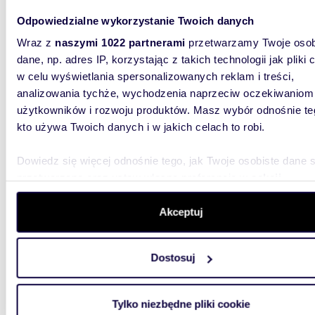
393 7
Odpowiedzialne wykorzystanie Twoich danych
mieszk
Wraz z
naszymi 1022 partnerami
przetwarzamy Twoje osob
dane, np. adres IP, korzystając z takich technologii jak pliki 
Tarasy Ś
ul. 3 Ma
w celu wyświetlania spersonalizowanych reklam i treści,
osobach 
analizowania tychże, wychodzenia naprzeciw oczekiwaniom
użytkowników i rozwoju produktów. Masz wybór odnośnie te
kto używa Twoich danych i w jakich celach to robi.
Dowiedz się więcej odnośnie tego, jak Twoje osobiste dane 
przetwarzane oraz ustaw własne preferencje w
sekcji
szczegółów
. W Deklaracji plików cookie możesz zmienić lu
78,74
WYRÓŻNIONE
wycofać swoją zgodę w dowolnej chwili.
Akceptuj
miesz
Wykorzystujemy pliki cookie do spersonalizowania treści i r
680 0
Dostosuj
aby oferować funkcje społecznościowe i analizować ruch w 
mieszka
witrynie. Informacje o tym, jak korzystasz z naszej witryny,
10
udostępniamy partnerom społecznościowym, reklamowym i
Tylko niezbędne pliki cookie
analitycznym. Partnerzy mogą połączyć te informacje z inn
Poznaj i