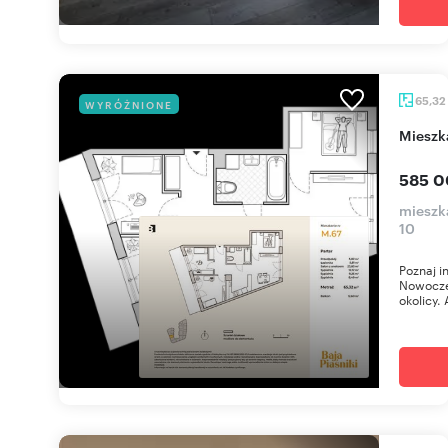
65,32
WYRÓŻNIONE
miesz
585 0
mieszka
10
Poznaj i
Nowoczes
okolicy. 