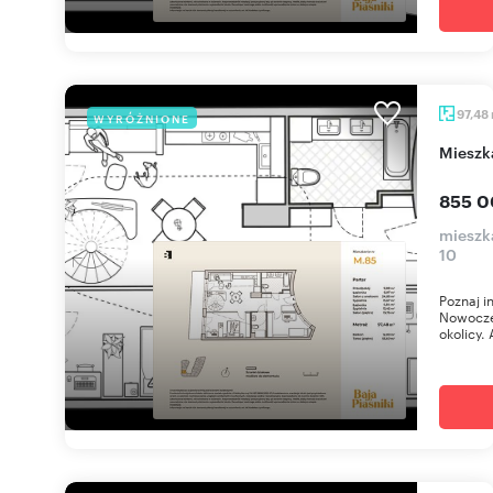
97,48
WYRÓŻNIONE
miesz
855 0
mieszka
10
Poznaj i
Nowoczes
okolicy. 