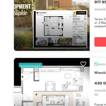
917 95
mieszk
Tarasy Ś
ul. 3 Ma
osobach 
48,03
WYRÓŻNIONE
miesz
430 0
mieszka
10
Poznaj i