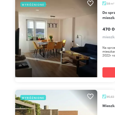
m
58
WYRÓŻNIONE
2
Do sprzedania funkcjonalne 3-pokojowe
mieszk
470 0
mieszk
Na sprze
mieszka
2022r ro
95,62
WYRÓŻNIONE
miesz