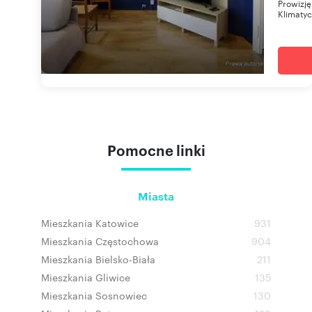
Prowizję
Klimatyc
Pomocne linki
Miasta
Mieszkania Katowice
931
Mieszkania Częstochowa
904
Mieszkania Bielsko-Biała
211
Mieszkania Gliwice
135
Mieszkania Sosnowiec
130