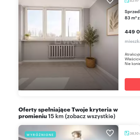
m
83
2
Sprzedam przestronne 3-pokojowe mieszkanie
83 m² 
449 0
mieszk
Atrakcyj
Właścici
Nie konie
Oferty spełniające Twoje kryteria w
promieniu
15 km
(
zobacz wszystkie
)
38,10
WYRÓŻNIONE