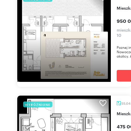
miesz
950 0
mieszka
10
Poznaj i
Nowoczes
okolicy. 
55,04
WYRÓŻNIONE
miesz
475 0