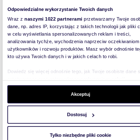
Odpowiedzialne wykorzystanie Twoich danych
Wraz z
naszymi 1022 partnerami
przetwarzamy Twoje osob
dane, np. adres IP, korzystając z takich technologii jak pliki 
w celu wyświetlania spersonalizowanych reklam i treści,
analizowania tychże, wychodzenia naprzeciw oczekiwaniom
64,4
użytkowników i rozwoju produktów. Masz wybór odnośnie te
kto używa Twoich danych i w jakich celach to robi.
Polecam bezczynszowe 3-pokojowe mieszkanie z
klimat
Dowiedz się więcej odnośnie tego, jak Twoje osobiste dane 
530 0
przetwarzane oraz ustaw własne preferencje w
sekcji
szczegółów
. W Deklaracji plików cookie możesz zmienić lu
mieszka
wycofać swoją zgodę w dowolnej chwili.
Akceptuj
Na sprz
trzypoko
Wykorzystujemy pliki cookie do spersonalizowania treści i r
pierwszy
Dostosuj
aby oferować funkcje społecznościowe i analizować ruch w 
witrynie. Informacje o tym, jak korzystasz z naszej witryny,
udostępniamy partnerom społecznościowym, reklamowym i
Tylko niezbędne pliki cookie
analitycznym. Partnerzy mogą połączyć te informacje z inn