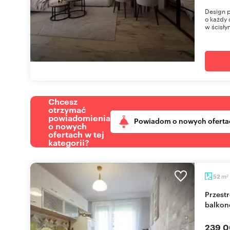
Design p
o każdy 
w ścisły
Chcesz
otrzymać
powiadomienia
Powiadom o nowych oferta
o nowych
ofertach w tej
kategorii?
m
52
2
Przestronne 2-pokojowe mieszkanie 52 m² z
balkon
239 0