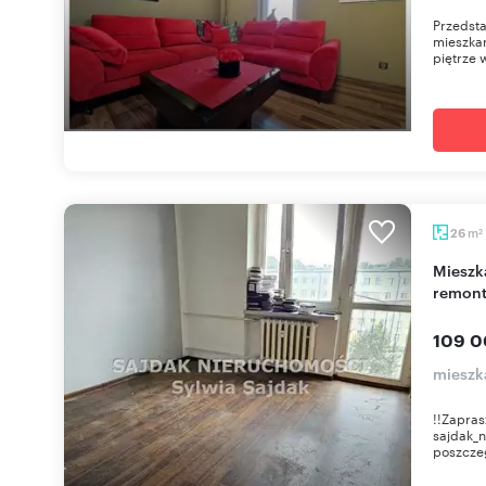
Przedst
mieszkan
piętrze w
m
26
2
Mieszkanie 26 m² w Jastrzębiu-Zdroju (do
remont
109 0
mieszka
!!Zapras
sajdak_n
poszczeg