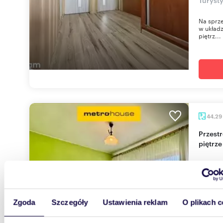
Na sprze
w układz
piętrz...
44,29
Przestronne 3-pokojowe mieszkanie na ostatnim
piętrz
199 0
mieszka
Ustawne 
Zgoda
Szczegóły
Ustawienia reklam
O plikach c
na start
funkcjon