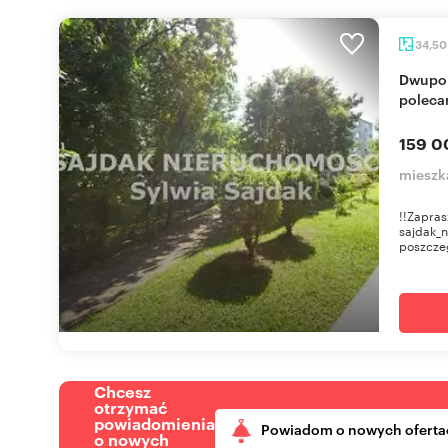
34,5
Dwupokojowe mieszkanie z widokiem na las -
poleca
159 0
mieszka
!!Zapras
sajdak_n
poszczeg
Chcesz
otrzymać
powiadomienia
Powiadom o nowych oferta
o nowych