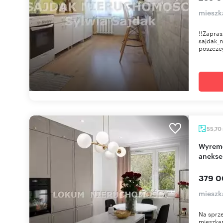
mieszk
!!Zapras
sajdak_n
poszczeg
55,70
Wyremontowane 3-pokojowe mieszkanie z
anekse
379 0
mieszka
Na sprz
mieszkan