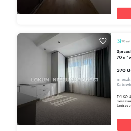
m
70
2
Sprzedam przestronne 4-pokojowe mieszkanie
70 m² w
370 0
mieszka
Katowi
TYLKO U 
mieszkan
Jastrzęb