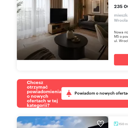
235 0
mieszka
Wrocł
Nowa ni
M5 o po
ul. Wrocł
Chcesz
otrzymać
powiadomienia
Powiadom o nowych oferta
o nowych
ofertach w tej
kategorii?
m
150