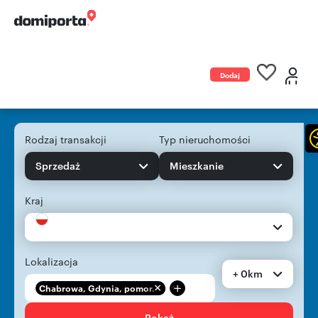
Dodaj
ogłoszenie
Rodzaj transakcji
Typ nieruchomości
Sprzedaż
Mieszkanie
Kraj
Lokalizacja
+ 0km
+
Chabrowa, Gdynia, pomor...
Pokaż