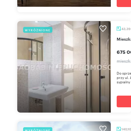
43,39
WYRÓŻNIONE
miesz
675 0
mieszk
Do sprz
przy ul.
sypialny
140,1
WYRÓŻNIONE