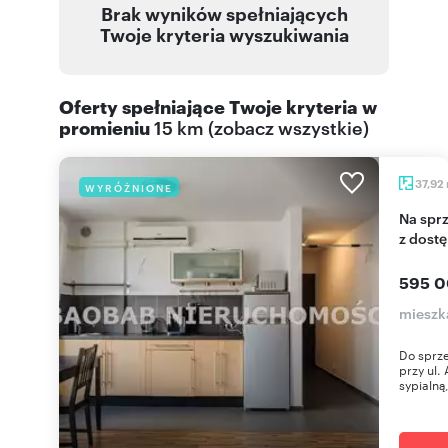
Brak wyników spełniających
Twoje kryteria wyszukiwania
Oferty spełniające Twoje kryteria w
promieniu
15 km
(
zobacz wszystkie
)
37,92
WYRÓŻNIONE
Na sprzedaż przestronne 38 m² w centrum Gdyni
z dost
595 0
mieszk
Do sprz
przy ul.
sypialną