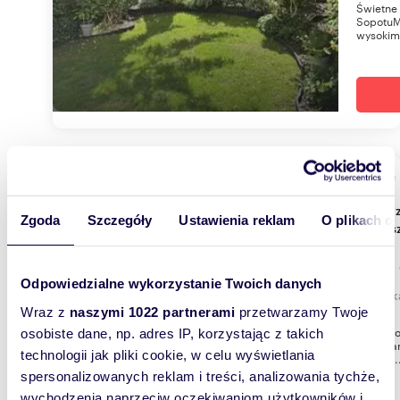
Świetne
SopotuMi
wysokim 
m
77
WYRÓŻNIONE
2
Ekskluzywne 3-pokojowe mieszkanie w Sopocie
Zgoda
Szczegóły
Ustawienia reklam
O plikach c
zapras
1 650
Odpowiedzialne wykorzystanie Twoich danych
mieszk
Wraz z
naszymi 1022 partnerami
przetwarzamy Twoje
Dolny So
osobiste dane, np. adres IP, korzystając z takich
mieszkan
technologii jak pliki cookie, w celu wyświetlania
atrakcj..
spersonalizowanych reklam i treści, analizowania tychże,
wychodzenia naprzeciw oczekiwaniom użytkowników i