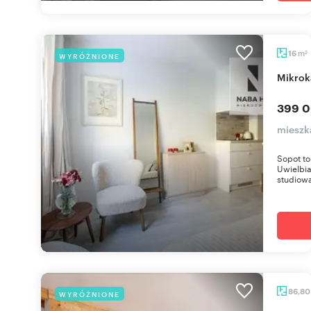
m
16
WYRÓŻNIONE
2
Mikro
399 0
mieszk
Sopot to
Uwielbia
studiowa
86,8
WYRÓŻNIONE