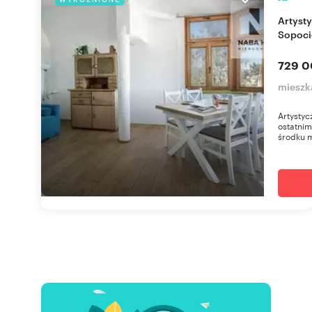
Artystyczne mieszkanie z widokiem na morze w
Sopoci
729 0
mieszk
Artystyc
ostatnim
środku m