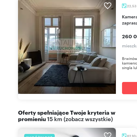
22,53
Kameralne mieszkanie 22,53 m² w kamienicy
zapras
260 0
mieszk
Brwinów 
kamienic
singla lu
Oferty spełniające Twoje kryteria w
promieniu
15 km
(
zobacz wszystkie
)
82,10