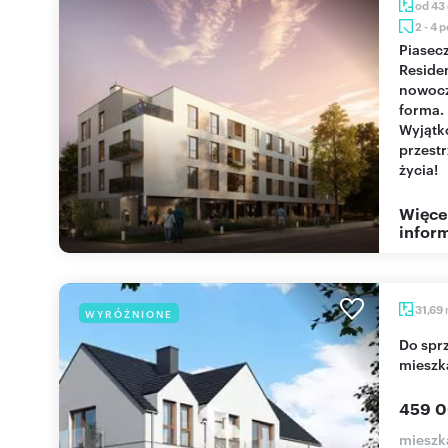
od 43
2 - 4 
Piaseczno
Reside
nowoc
forma.
Wyjąt
przest
życia!
Więce
inform
31,69
WYRÓŻNIONE
Do sprzedania nowoczesne 2-pokojowe
mieszk
459 0
mieszk